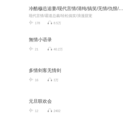
冷酷穆总追妻/现代言情/清纯/搞笑/无情/仇恨/爱情
现代言情/霸道总裁/轻松搞笑/浪漫甜宠
178
8.5万
無情小语录
21
40.2万
多情剑客无情剑
16
3万
元旦联欢会
12
2402