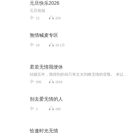
元旦快乐2026
元旦祝福
12
319
無情喊麦专区
19
18.1万
君若无情我便休
结婚五年，我得到的却只有丈夫刘峰无情的背叛。 本以为离婚就能结束的婚姻，他却一次次的纠缠，就在这时，顾子昂出现了，可是······刘峰：离婚？你想都别想！顾子昂:师姐，我们在一起吧！许菲菲:顾子昂是我的！唐凝:你现在还觉得刘峰是个无情的人吗...
595
1818
别去爱无情的人
2
166
恰逢时光无情