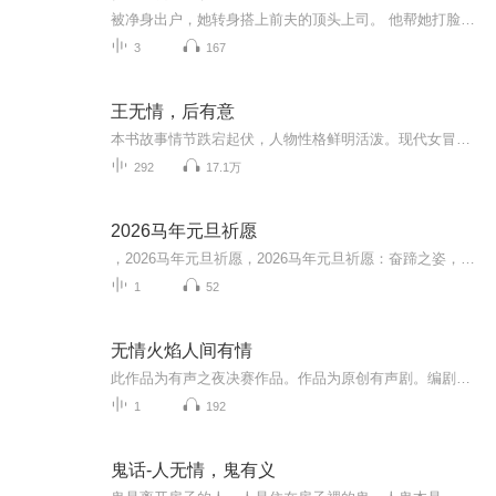
被净身出户，她转身搭上前夫的顶头上司。 他帮她打脸虐渣，她帮他挡烂桃花。 沈瑆以为，她与许绍城不过是各取所需，却没想到自己早已入了他的圈套……【收听须知】1、该专辑免费收听。2、在收听过程中，如想快速阅读小说文字版全集，或者你有其他任何问题，请在微信中搜索公众号【糖果看吧】，关注并回复数字：【7686】，便可快速阅读文字全版。（注意：需要在公众号中回复才有效）...
3
167
王无情，后有意
本书故事情节跌宕起伏，人物性格鲜明活泼。现代女冒险家从埃及金字塔穿越回苍和大陆，成为大夏皇朝相府千金，因生得貌丑无比成为京都笑柄，嫁给身患绝症的傻子。且看她如何掌控命运，绝地求生......
292
17.1万
2026马年元旦祈愿
，2026马年元旦祈愿，2026马年元旦祈愿：奋蹄之姿，赴时代之约我祈愿，2026年的中国 山河锦绣，繁荣昌盛。我祈愿，2026年的每个奋斗者，都能策马扬鞭，不负韶华。我祈愿，2026年的情感世界，温暖纯粹 情谊绵长。我祈愿，，2026年的我们，心怀热爱，向阳而...
1
52
无情火焰人间有情
此作品为有声之夜决赛作品。作品为原创有声剧。编剧：潇洒一溜烟 导演：南山NANSHAN配音：主述：涵晗吴小田：南山NANSHAN 饰 马晶晶：穗穗S 饰郭飞、警察：潇洒一溜烟 饰 马国良队长：夜色向晚 饰记者：C晨汐 饰...
1
192
鬼话-人无情，鬼有义