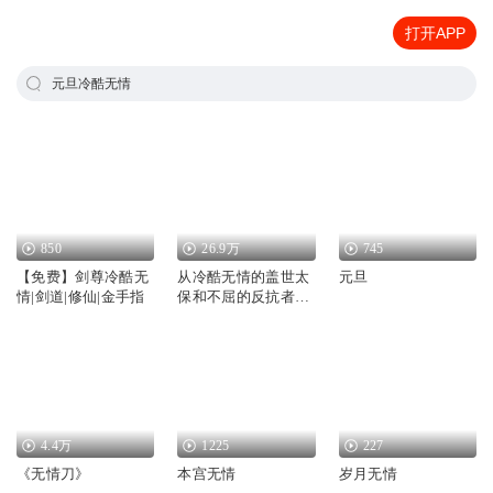
打开APP
元旦冷酷无情
850
26.9万
745
【免费】剑尊冷酷无
从冷酷无情的盖世太
元旦
情|剑道|修仙|金手指
保和不屈的反抗者们
看惨烈的二战史
4.4万
1225
227
《无情刀》
本宫无情
岁月无情