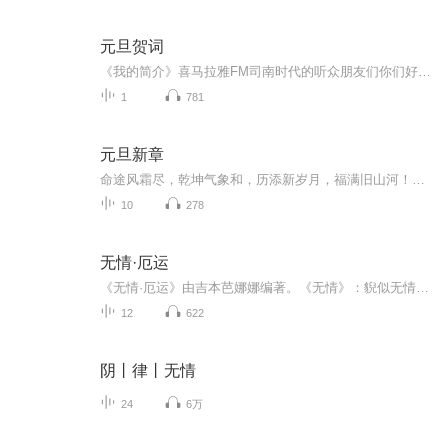
元旦贺词
《我的简介》喜马拉雅FM司南时代的听众朋友们你们好，首先非常感谢大家一直以来对司南时代的支持，为我们的进步提供宝贵的意见。马上我们将迎来2018年，在新的一年里我们会更加用心的给大家准备优秀的作品，2018我们一同进步。为了感谢大家长久以来的支持...
1
781
元旦新章
命途风霜尽，乾坤气象和，历添新岁月，福满旧山河！龙蛇交替，迎接全新的2025！
10
278
无情·厄运
《无情·厄运》由吉本芭娜娜编著。《无情》：貎似无情，其实对已故女友——身怀通灵异能的千鹤饱含深情。“我”对两人的分手心怀内疚，始终难以释怀。当“我”再次来到分手的地方时，离奇地遭遇到了诸多灵异事件。此时千鹤出现在我的梦境中，送来温暖的慰藉。现实中已经去世的千鹤甚至和“我”通了电话，解开了“我”的心结。暗夜过去，清晨来临，“我”有了再次上路的力量。《厄运》：姐姐小邦结婚前突然倒下，仅靠仪器维持生命体征。全家本应悲痛无比，却渐渐发现了这段时间的奇妙，每个人都开始认真思考一些平时无...
12
622
阴丨律丨无情
24
6万