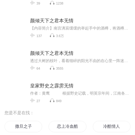
39
1238
颜倾天下之君本无情
【内容简介】南宫漓宸缓缓的举起手中的酒樽，将酒樽内的美酒一饮而尽，放下酒樽。优雅的一挑剑眉，俯视的目光在众人身上转了一圈最后停在了跪在不远处的较小人影上。【作者简介】花溪小妖【精彩片段】 伊颜苒摸摸自己的小心肝，确定不再疼了之后...
137
3.6万
颜倾天下之君本无情
透过大树的枝叶，看着细碎的阳光不由的在心里一阵迷糊：“这是天堂吗？为什么好刺眼啊……” 恍惚了一阵之后 伊颜苒揉了揉发晕的额头，捂着自己的小心脏，左摇右晃的终于站了起来，看了看四周发现自己的周围居然都是树木。 “难道我还没死吗？...
64
3555
皇家野史之霹雳无情
作者：黄鹰 根据野史记载，明英宗年间，江南各地曾经发生严重的瘟疫。 其实那并非瘟疫，只是祸害之大与瘟疫无异，又没有一个更适合的名称来形容。 事件也是与武林有关，执笔记载的既然并非武林中人，即使记载得怎样详细，与事实多少都难免...
27
849
您是不是在找：
撒旦之子
恋上冷血酷公主
冷酷情人