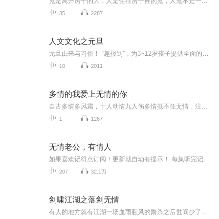
鬼是离开房子的人，人是住在房子裡的鬼，人鬼本是一体。鬼有黑白善恶，也讲情义道理。
35
2287
人文文化之元旦
元旦由来与习俗！ “趣报到”，为3~12岁孩子提供全面的通识知识系列课程。让孩子广泛接触通识教育，掌握更全面的天文，历史，地理，艺术，生活及科普知识。找到兴趣，快乐成长！...
10
2011
多情的我爱上无情的你
自古多情多风霜，十人动情九人伤多情抵不住无情，注定真心化为乌有梦醒以后擦干眼泪孤独也要自己游走。...
1
1267
无情老公，有情人
如果喜欢记得点订阅！更新就自动有提示！ 每集听完记得动动手指点个赞！ 有礼物走一个也是极好的！ 赶紧私信我们吧，接下来一起来听听我为你们分享小说吧！ 【互动方式】 Vx：jhck008 听友Q群：303873248 【作品简介】 闺蜜大婚，跟我恩爱无比的老公却在卫生间跟一个。。。偷情。他们偷的忘乎所以，却不知道我正蹲在马桶上因为愤怒和震惊而颤抖。挣扎着想要走出厕所，却被躲避情妇老公捉奸的季姜羽又拖回厕所当了挡箭牌，我气的发抖，他却附在我耳边说，“要不是你这么失魂落魄，我真想跟你偷偷情。”
207
32.1万
剑啸江湖之落剑无情
有人的地方就有江湖一场血雨腥风的厮杀之后世间少了一位多情的女子却多了一位杀伐果断的剑客。“我有一剑，可斩天下，试问这天下，谁敢接我一剑！”