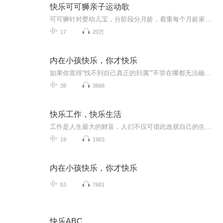
快乐可可狮亲子运动歌
可可狮针对婴幼儿宝，分阶段分月龄，着重每个月龄家庭早教的学习重点，定制配套儿歌，结合多元互动、连动教学的方式，满足宝宝在不同阶段的心智发育需求。搭配亲子运动歌和宝宝一起做运动，让你和宝宝更加亲密无间。
17
20万
内在小孩快乐，你才快乐
如果你觉得“找不到自己真正的归属”“不管在哪都无法融入”，这本书能为你烦躁的情绪带来解决的端倪。
38
3668
快乐工作，快乐生活
工作是人生最大的财富，人们不仅可借此改观自己的生存境况，满足心理上的各种欲望，还可以借此肯定自己的人生的价值，以及作为社会大家庭一分子的生命意义。认真选择职业，认真对待工作，成就美好生活。
19
1903
内在小孩快乐，你才快乐
53
7681
快乐ABC