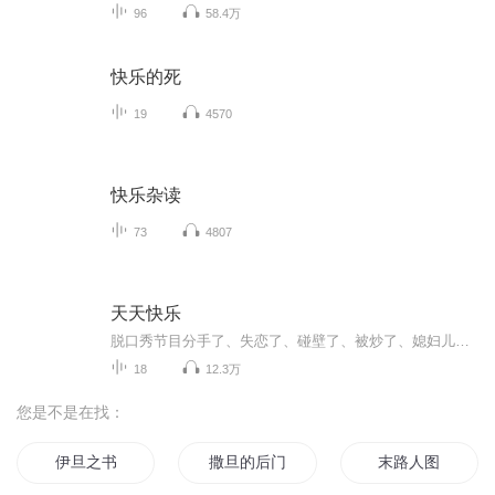
96
58.4万
快乐的死
19
4570
快乐杂读
73
4807
天天快乐
脱口秀节目分手了、失恋了、碰壁了、被炒了、媳妇儿劈腿了、老公出轨了、股票跌停了、发型剪毁了、钱包被偷了、手机屏碎了……如出现上述任一情况，来听听《天天快乐》吧~没有什么是笑一下过不去的~如果不行，笑两下~（直播时间可以直接语音进行互动哦~）（新浪微博：吃土豆泥吗）
18
12.3万
您是不是在找：
伊旦之书
撒旦的后门
末路人图