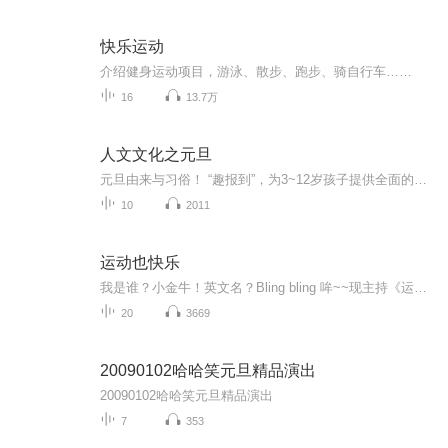
快乐运动
介绍健身运动项目，游泳、散步、跑步、骑自行车……
16
13.7万
人文文化之元旦
元旦由来与习俗！ “趣报到”，为3~12岁孩子提供全面的通识知识系列课程。让孩子广泛接触通识教育，掌握更全面的天文，历史，地理，艺术，生活及科普知识。找到兴趣，快乐成长！...
10
2011
运动也快乐
我是谁？小金牛！英文名？Bling bling 哞~~现主持《运动也快乐》节目。曾获得过杭州市国际象棋中学组女子第一；中国象棋上城区第二；省直机关蛙泳第四、自由泳第六；铅球、标枪、跳绳、乒乓球、羽毛球都拿过奖。我的心愿是 世界和平~ caolele1045
20
3669
20090102哈哈笑元旦精品演出
20090102哈哈笑元旦精品演出
7
353