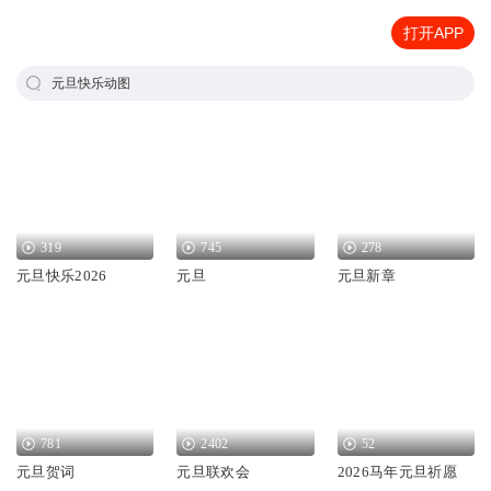
打开APP
元旦快乐动图
319
745
278
元旦快乐2026
元旦
元旦新章
781
2402
52
元旦贺词
元旦联欢会
2026马年元旦祈愿