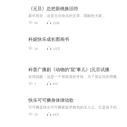
《元旦》总把新桃换旧符
新年将至，这是元旦快乐的文章，我献给大家，
64
2196
科妮快乐成长图画书
10
3.5万
科普广播剧《动物的“屁”事儿》|元旦试播
友情提醒：这是一个有味道的专辑，为了保证你的用餐心情，请不要在进食时收听！《动物的“屁”事儿》 作者: [美] 尼克·卡鲁索 ／ [英] 达尼·拉巴奥蒂 著， [美] 伊桑·科贾克 绘图，王佩、王双语 译猫会放屁，它们的屁臭得很。章鱼虽然不放屁，但可...
7
875
快乐可可狮身体律动歌
可可狮是快乐可可狮家庭早教包的主人公。它是孩子的好伙伴，陪孩子一起快乐成长与学习。采用分月龄理念，让宝宝跟着可可狮一起科学律动起来，在家庭早教中刺激宝宝的肢体和大脑的发育，锻炼宝宝的乐感和肢体运动能力。
15
64万