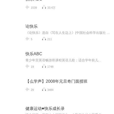
1539
33.4万
论快乐
《论快乐》选自《写在人生边上》(中国社会科学出版社 1990年版)。当代学者孔庆东认为，钱钟书的散文不是简单的幽默，他的机智和讽刺既能使读者发出会心的微笑甚至大笑，更能让你在笑过之后留下深刻的印象，留下深深的思索。《人类独有的笑》选自《名家经典...
5
211
快乐ABC
青少年宫英语畅游班课程英语儿歌；适合学年前儿...
19
1748
【么学声】2008年元旦奇门面授班
29
3484
健康运动♥快乐成长录