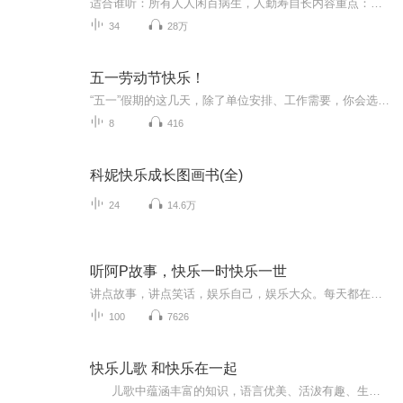
适合谁听：所有人人闲百病生，人勤寿自长内容重点：排淤疗毒：打通身体瘀堵结节，不到5分钟就感觉到像蒸了桑拿一样，感到寒湿气快速逼出来，气色红润，肌肤光泽；滋养内部：通过坐立、仰卧、扭转等体式，滋养深层经络+脏腑，促血液微循环，调·理内·分泌...
34
28万
五一劳动节快乐！
“五一”假期的这几天，除了单位安排、工作需要，你会选择让自己继续“劳动”，还是舒心的“休息”…
8
416
科妮快乐成长图画书(全)
24
14.6万
听阿P故事，快乐一时快乐一世
讲点故事，讲点笑话，娱乐自己，娱乐大众。每天都在繁忙中结束，压力山大的你，当你偶尔歇息的瞬间，来，倾听幽默轻松的故事儿，暂时斩断那烦人的愁思，来，笑一笑，乐一乐，还一个真实的我！！
100
7626
快乐儿歌 和快乐在一起
儿歌中蕴涵丰富的知识，语言优美、活沷有趣、生动形象，能够培养孩子良好的思想品质和生活习惯，帮助孩子学习语言、认识事物、增长知识、训练思维。儿歌语言浅显、通俗易懂、有节奏感，便于幼儿吟唱；优美的旋律、和谐的节奏、真挚的情感可以给孩子以美的享受和情感熏陶。本辑中的每首儿歌都童趣盎然、琅琅上口、易学易唱，在亲子互动中体会唱儿歌的乐趣和浓浓的亲情。让孩子在音乐的海洋里享受乐趣，在愉悦的氛围中学习知识！