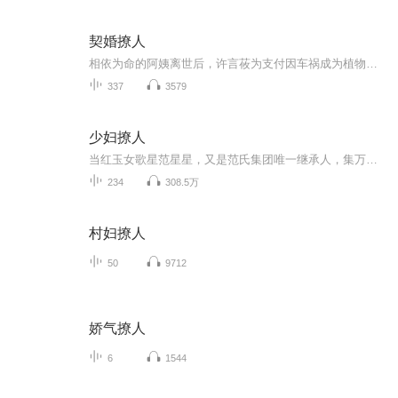
契婚撩人
相依为命的阿姨离世后，许言莜为支付因车祸成为植物人的表妹的大笔费用，被肇事者威逼利诱替其顶罪入狱，学业中断，男友分手…… 婚礼礼堂的门被大力踹开，她倨傲的站在门外，“我来送礼！”她要送你，送大礼，给曾经负她之人。她要拾起曾因金钱而放弃自尊与因罪恶而放弃的梦想，奋战到底，不死不休。
337
3579
少妇撩人
当红玉女歌星范星星，又是范氏集团唯一继承人，集万千宠爱于一身。一边是青梅竹马的绝世高手特工韩小宝，对她极尽温柔；另一边是冷傲霸气久历江湖的总裁三少，令她爱恨交织。到底谁最终能抱得美人归？葵花籽书院团队破冰之作，3D环绕立体声后期。戴上耳机...
234
308.5万
村妇撩人
50
9712
娇气撩人
6
1544