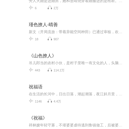
旁人大婚是进婚房，她和墨靖尧穿着婚服进的是棺材。空间太小，贴的太近，从此墨少习惯了怀里多只小宠物。宠物宠物，不宠那就是暴殄天物。于是，墨少决心把这个真理发挥到极致。她上房，他帮她揭瓦。她说爹不疼妈不爱，他大手一挥，那就换个新爹妈。她说哥哥姐姐欺负她，他直接踩在脚下，我老婆是你们祖宗。小祖宗天天往外跑，墨少满身飘酸：“我家小妻子肤白貌美，天生尤物，给我盯紧了。”“少爷，你眼瞎吗，明明就是一飞机场……”“你懂什么，等入了洞房，本少早晚让她凸凹有致。”众吃瓜跟班：“少奶奶一直都是只...
6
2万
瑾色撩人-晴善
新文（开局流放：带着异能空间种田）已通过审核，欢迎宝们收藏养肥。身患重病的现代女子苏瑾，一朝穿到古代，同名同姓的苏秀才家的次女身上。能重活一世，是上天的垂怜，苏瑾只想做个安静的美女子，闲看庭前，花开花落，漫随天外，云卷云舒…静静的享受活...
18
907
《山色撩人》
吊儿郎当的农村小伙，是村子里唯一有文化的人，头脑灵光女人缘足，凭着灵活的钻营混得风生水起……【内容节选】夏风从南面的山上轻轻泻下，注入这个位于南方省份H省桂平县山区中，三面环山的小山村里。风中夹带着村边青草叶上的露湿，吹得整个小山村都泛起...
443
114.2万
祝福语
在生活的长河中，日出日落，潮起潮落，夜江斜月里，两三星火是瓜州，缘份让我们相遇相聚，心灵呼唤，爱的寄盼，天天开心，快乐每一天，祝福天天在心间，爱的暖流，伴我们度过每个春夏秋冬！祝福我和我的朋友们，年年岁岁，节目主题:祝福语主播介绍:雍仲昭...
1146
4.4万
《祝福》
祥林嫂年轻守寡，不堪婆婆虐待逃到鲁镇做工，后被婆婆强行抓回卖给贺老六。她努力抗争却无奈顺从，与贺老六生活后有了儿子阿毛。然而，贺老六病故，阿毛被狼吃掉，祥林嫂再次陷入绝境，又回到鲁镇。但此时的她已被视为不祥之人，最终在别人的祝福声中孤独...