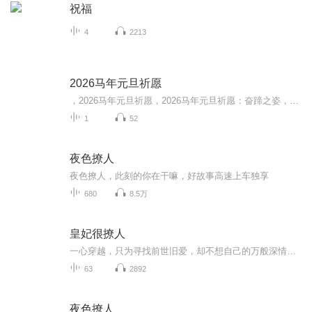
祝福
4
2213
2026马年元旦祈愿
，2026马年元旦祈愿，2026马年元旦祈愿：奋蹄之姿，赴时代之约我祈愿，2026年的中国 山河锦绣，繁荣昌盛。我祈愿，2026年的每个奋斗者，都能策马扬鞭，不负韶华。我祈愿，2026年的情感世界，温暖纯粹 情谊绵长。我祈愿，，2026年的我们，心怀热爱，向阳而...
1
52
夜色撩人
夜色撩人，此刻的你在干嘛，好故事高速上车独享
680
8.5万
皇妃很撩人
一心穿越，只为寻找前世旧爱，却不想自己的万般深情终究错付。深情难抵，她宁愿为他在尔虞我诈的中艰难存活，在新宠面前强颜欢笑，甚至一次次被他利用也不离不弃，然而当她得知慈父惨死在身边人手下，纵使情深至此，前缘又如何再续？。。。。。。咪咕听书全网首发！欢迎下载咪咕听书收听本书更多精彩章节！
63
2892
夜色撩人