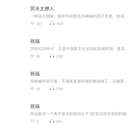
冥夫太撩人
一朝误入阴缘，她意外招惹高冷神秘的冥王夫君。他清冷腹黑，偏偏对她极致宠溺，夜夜入梦深情纠缠。宿命羁绊难逃离，人鬼殊途又何妨，且看美艳女主与撩人冥夫，解锁一场缠绵又惊心的跨世爱恋。
227
7547
祝福
20世纪20年代，正是中国新文化运动的发展时期。鲁迅以极大的热情欢呼辛亥革命的爆发，可是不久他看到辛亥革命以后，帝制政权虽被推翻，但取而代之的却是地主阶级的军阀官僚的统治，封建社会的基础并没有彻底摧毁，中国的广大人民，尤其是农民，他们过着饥寒交迫的生活，宗法观念、封建礼教仍然是压在人民头上的精神枷锁。在这种社会背景下，在个人对社会的责任感驱使下，1924年2月7日鲁迅先生创作了这篇小说。 1.《祝福》的主题在于揭露“四权”（政权、族权、 神权、夫权）对中国妇女的迫害。...
60
2532
祝福
祥林嫂年轻守寡，不堪婆婆虐待逃到鲁镇做工，后被婆婆强行抓回卖给贺老六。她努力抗争却无奈顺从，与贺老六生活后有了儿子阿毛。然而，贺老六病故，阿毛被狼吃掉，祥林嫂再次陷入绝境，又回到鲁镇。但此时的她已被视为不祥之人，最终在别人的祝福声中孤独...
10
2750
祝福
作品叙写一个离开故乡的知识分子“我”在旧历年底回到故乡后寄寓在本家四叔(鲁四老爷)家里准备过“祝福”时，见证了四叔家先前的女仆祥林嫂瘁死的悲剧。该小说通过描述祥林嫂悲剧的一生，表现了作者对受压迫妇女的同情及对封建思想封建礼教的无情揭露。也...
9
314