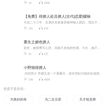
10
2648
【免费】得撩人处且撩人|古代|恋爱|暧昧
天佑二十三年，女酒坊东家秦茉被神秘人跟踪，慌乱中闯入一屋，撞见半裸男子。跟踪者误会二人，秦茉尴尬不已。她在躲避追踪的同时，暗自揣测男子身份及跟踪者来意，一场意外邂逅就此展开。
101
676
重生之媚色撩人
前世，她曾费尽心思，却换不来他的怜爱。今生，她不再奢望情爱，他却爱上了历尽沧桑后的她。“媚儿，除非我死，你永远都只能是本王的女人！”“百媚，当初是我错把你推开，如今再要反悔已然迟了。我不求与你相守白头，只愿为你守护这如画的江山，此心此生，与你同在……”当前世错爱终究换来他今生娇宠，她也已欠下了今生无法偿还的情债。
51
4万
小野猫很撩人
内容简介 帝都又是一个雾霾天，原本霓虹闪烁的街道因为雾霾的关系，现在变得能见度只有五米。 将臣此时边开车边不断地捏着眉心，想借此减少手术15个小时的疲惫。 原本一片模糊的前方，突然不知道从哪飘来一个白色的不明物体。 “吱——”地一声...
236
4939
您是不是在找：
为美好的幸福生活献上祝福
为二次元世界献上祝福
天才祝灵师