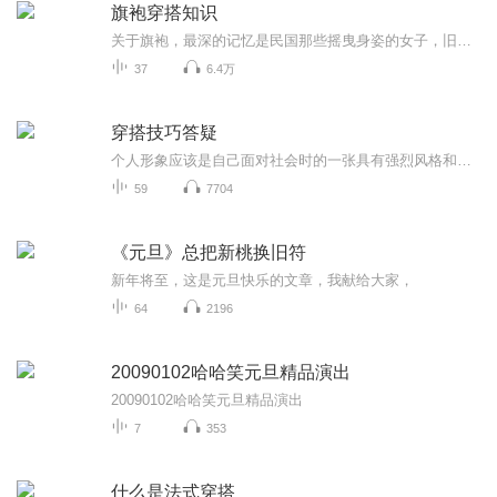
旗袍穿搭知识
关于旗袍，最深的记忆是民国那些摇曳身姿的女子，旧上海不曾迷失的风情。在这里为大家分享旗袍穿搭知识，学习旗袍穿搭知识，做一位优雅的女子。
37
6.4万
穿搭技巧答疑
个人形象应该是自己面对社会时的一张具有强烈风格和力量的名片，它充分展示了我们的优点与价值，也同时包含了我们的喜好、性格、经历，甚至自我批判。在这辑分享中，我们聊点有趣服装穿搭史，让我们一同学习成长，拥有随时成长的美好形象吧！ （更多色彩应用及服饰搭配课程和实践指导请关注微信公众账号 蒽祺时尚。穿搭抖音号：NSYY_0105，技巧展示抖音号：WWBB1124 留言或互动都有惊喜等你来！）
59
7704
《元旦》总把新桃换旧符
新年将至，这是元旦快乐的文章，我献给大家，
64
2196
20090102哈哈笑元旦精品演出
20090102哈哈笑元旦精品演出
7
353
什么是法式穿搭