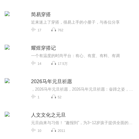
简易穿搭
近来迷上了穿搭，很易上手的小册子，与各位分享
17
762
耀煜穿搭记
一个有温度的时尚平台：有心、有度、有料、有调
14
17.5万
2026马年元旦祈愿
，2026马年元旦祈愿，2026马年元旦祈愿：奋蹄之姿，赴时代之约我祈愿，2026年的中国 山河锦绣，繁荣昌盛。我祈愿，2026年的每个奋斗者，都能策马扬鞭，不负韶华。我祈愿，2026年的情感世界，温暖纯粹 情谊绵长。我祈愿，，2026年的我们，心怀热爱，向阳而...
1
52
人文文化之元旦
元旦由来与习俗！ “趣报到”，为3~12岁孩子提供全面的通识知识系列课程。让孩子广泛接触通识教育，掌握更全面的天文，历史，地理，艺术，生活及科普知识。找到兴趣，快乐成长！...
10
2011