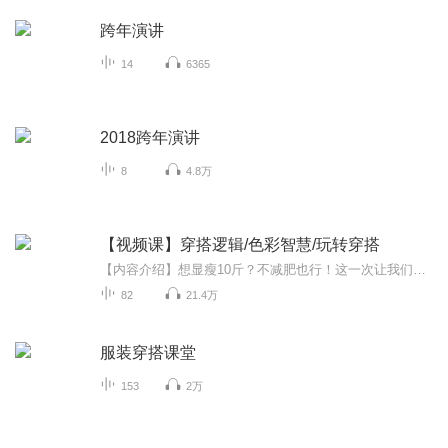
跨年演讲
14
6365
2018跨年演讲
8
4.8万
【视频课】穿搭逻辑/色彩智慧/玩转穿搭
【内容介绍】想显瘦10斤？不减肥也行！这一次让我们跳出减肥老话题，从美学视角探索变瘦秘诀。个子不高？衣服不会搭？不懂色彩，搞不定搭配？羡慕别人时尚又魅力？来，听完此专辑，乙桐带着你摇身一变，成为那个令人羡慕的对象。此专辑是喜马拉雅授权，乙...
82
21.4万
服装穿搭课堂
153
2万