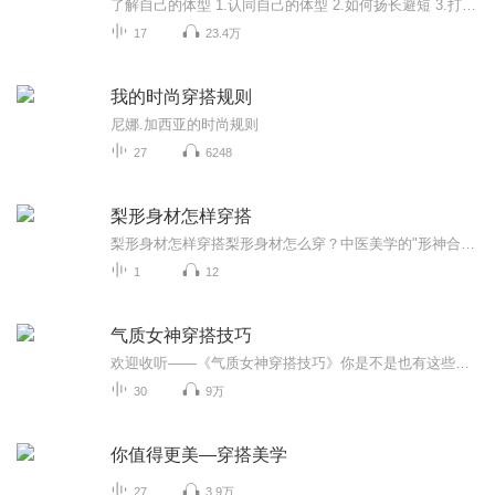
了解自己的体型 1.认同自己的体型 2.如何扬长避短 3.打造个人独有的，标签式的经典风格 通过服饰展现自信 提升个人魅力
17
23.4万
我的时尚穿搭规则
尼娜.加西亚的时尚规则
27
6248
梨形身材怎样穿搭
梨形身材怎样穿搭梨形身材怎么穿？中医美学的"形神合一"穿搭法来了！ 每次换季打开衣柜都像在玩扫雷，踩中那条紧身牛仔裤就是原地爆炸？别急，老祖宗的"辨证施治"用在穿搭上照样好使。今天咱不用西医那套"臀腿脂肪堆积"的冰冷术语，咱们讲中医的"形神调...
1
12
气质女神穿搭技巧
欢迎收听——《气质女神穿搭技巧》你是不是也有这些烦恼？胯大腿粗，感觉穿什么都显胖。肩宽背厚，壮硕的上半身特别魁梧。长期久坐电脑前，小肚子长了一层小赘肉。每天出门前，都不知道穿什么。衣服买了又买，常穿的只有那几件，买衣服的钱都白花了！这些常见的穿搭烦恼庞庞老师都能帮你解决！庞庞老师拥有近20件的服装行业经验，是中国最早一批考取AICI证书的形象顾问还是时装品牌IFIF的创始人和设计总监更是一枚有着时尚舒适生活态度的宝妈在这张专辑里，庞庞老师会分享自...
30
9万
你值得更美—穿搭美学
27
3.9万