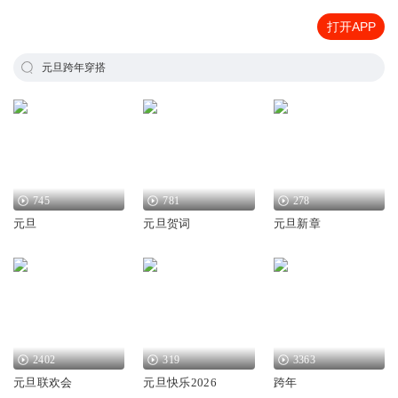
打开APP
元旦跨年穿搭
745
781
278
元旦
元旦贺词
元旦新章
2402
319
3363
元旦联欢会
元旦快乐2026
跨年