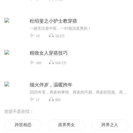
杜绍斐之小护士教穿搭
一键关注老中医，一针根治直男癌！
10
19.2万
精致女人穿搭技巧
332
526.7万
烟火伴岁，温暖跨年
2025年里，再多的事情、再多的不易、再多的煎熬、再多的遗憾，今夜之后就过去了。明天就是新的一天，也是新的一年第一天。我们一起想想明天要做的事情：也许陪伴爸妈在家附近的公园散步；也许带着孩子去打一场球；也许在社区医院做一次义工；也许一个人在...
17
902
您是不是在找：
跨世相恋
搭界男女
跨界之人