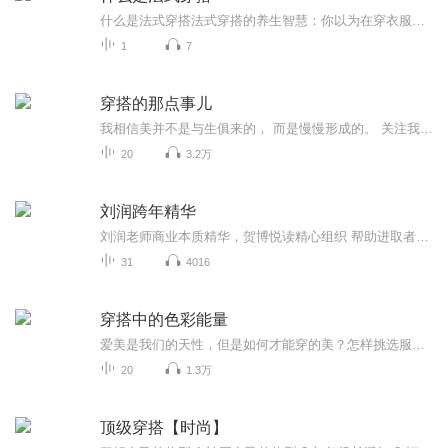
什么是法式穿搭法式穿搭的养生智慧：你以为在穿衣服，其实在调气血 每次刷到法国博主穿着条纹衫配牛仔裤的街拍，总有人留言"这不就是我奶的秋衣配劳动裤吗"。但奇怪的是，同样的基础款套在普通人身上就像赶早班地铁的打工人，换到巴黎街角就变成了慵懒...
1
7
穿搭的那点事儿
我相信美并不是与生俱来的， 而是慢慢形成的。 关注我， 在这365天里， 养成你的时尚思维。
20
3.2万
刘润跨年精华
刘润老师商业本质精华，贺博悦读精心组织 帮助进取者提升认知 减少内耗
31
4016
穿搭中的色彩能量
爱美是我们的天性，但是如何才能穿的美？怎样挑选服饰颜色为我们增添幸运能量？了解这些的却不多。在爱美的路上，我们急需一位引路人。赵雨宸老师拥有十年的时装行业从业经验，对时尚和潮流的把握敏锐精准，一定会带给你焕然一新的人生体验。
20
1.3万
顶级穿搭【时尚】