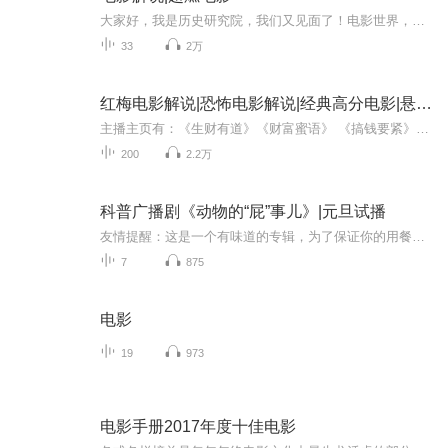
大家好，我是历史研究院，我们又见面了！电影世界，等你来！书籍信息：超燃电影！感动大千世界主播介绍：伴风网海 喜马拉雅月度优质主播更新频率：一天一更希望大家支持，谢谢！©️
33
2万
红梅电影解说|恐怖电影解说|经典高分电影|悬疑电影
主播主页有：《生财有道》《财富蜜语》 《搞钱要紧》《红梅说案》《红梅说电影》《红梅故事会》《价值千万的故事》《马斯克经典语录》《派白皮书》等欢迎收听！ 你好，我是爱讲故事的红梅，欢迎收听我的原创播客节目《红梅电影解说》。在这个专辑，我将为...
200
2.2万
科普广播剧《动物的“屁”事儿》|元旦试播
友情提醒：这是一个有味道的专辑，为了保证你的用餐心情，请不要在进食时收听！《动物的“屁”事儿》 作者: [美] 尼克·卡鲁索 ／ [英] 达尼·拉巴奥蒂 著， [美] 伊桑·科贾克 绘图，王佩、王双语 译猫会放屁，它们的屁臭得很。章鱼虽然不放屁，但可...
7
875
电影
19
973
电影手册2017年度十佳电影