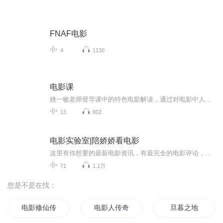
FNAF电影
4
1130
电影课
姚一敏老师督导课中的特色电影解读，通过对电影中人物、场景、事件的仔细观察、分析，来让我们看到真实的生活与人，从而也看到自己的生活
13
802
电影实验室|陪娇娇看电影
这里有你想要的最新电影资讯，有最完全的电影评论，最敏锐的电影风向嗅觉，欢迎各位前来听主播娇娇！娇娇还可以为你订优惠影票！ 影院有优惠，观影找娇娇。听电影沙龙，领全国影院电影优惠券！ 我是娇娇，我在北京，我爱看电影，更爱帮朋友代订电影票！ 欢迎爱看电影的朋友，关注、订阅！私信送领全国影院电影优惠券！ 以女性视角看电影，解读电影里的情节，思考我们自己的人生！ 我们代购的电影票，比各大团购平台更便宜！货真价实，童叟无欺 如果你是电影爱好者，想提前获取最新电影票的优惠消息；一起参加 观影活动，请添加微信：18810403299，备注喜马拉入群！
71
1.1万
您是不是在找：
电影修仙传
电影人传奇
旦暮之地