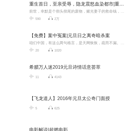
重生首日，至亲受辱，隐龙震怒血染都市|重生|热血|爽文|都市奶爸|都市
前世，幸默是个彻头彻尾的废物，赌光妻子的救命钱，害得女儿命悬一线。重生归来，他发誓要弥补一切！面对欺辱妻子的恶霸同学，他拼死护住妻女；面对女儿罕见的‘先天经元闭锁’，他施展失传百年的归元五针！高利贷上门？一脚踹飞！古玩市场捡漏？随手救下...
590
2万
【免费】案中冤案|元旦日之离奇暗杀案
咱们中国，有这么两句格言，是天网恢恢，疏而不漏。这两句话中，所含的意义，就是言其人要作了恶事，纵然一时侥幸，能够逃出法网，但是叶落归根，依然逃不出天网去。所谓人间私语，天闻若雷，暗室亏心，神目如电，少不得默默中有个道理，总会有报应临头的...
20
1020
希腊万人迷2019元旦诗情话意荟萃
11
4143
【飞龙道人】2016年元旦太公奇门面授
5
625
电影解说|超燃电影