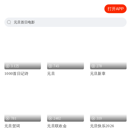
打开APP
元旦首日电影
3.1万
745
278
1000首日记诗
元旦
元旦新章
781
2402
319
元旦贺词
元旦联欢会
元旦快乐2026