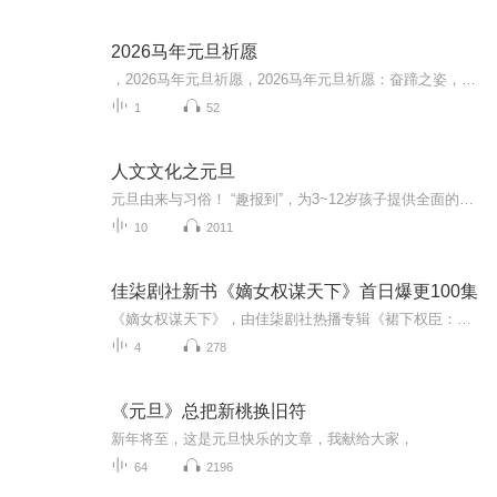
2026马年元旦祈愿
，2026马年元旦祈愿，2026马年元旦祈愿：奋蹄之姿，赴时代之约我祈愿，2026年的中国 山河锦绣，繁荣昌盛。我祈愿，2026年的每个奋斗者，都能策马扬鞭，不负韶华。我祈愿，2026年的情感世界，温暖纯粹 情谊绵长。我祈愿，，2026年的我们，心怀热爱，向阳而...
1
52
人文文化之元旦
元旦由来与习俗！ “趣报到”，为3~12岁孩子提供全面的通识知识系列课程。让孩子广泛接触通识教育，掌握更全面的天文，历史，地理，艺术，生活及科普知识。找到兴趣，快乐成长！...
10
2011
佳柒剧社新书《嫡女权谋天下》首日爆更100集
《嫡女权谋天下》，由佳柒剧社热播专辑《裙下权臣：她引摄政王折腰》原班人马打造，重生复仇大女主Vs腹黑霸道摄政王，首日上架就爆更100集，日更10集，已养肥，大家可以畅快淋漓的收听，然后默默的贡献好评和月票哦，哈哈哈
4
278
《元旦》总把新桃换旧符
新年将至，这是元旦快乐的文章，我献给大家，
64
2196