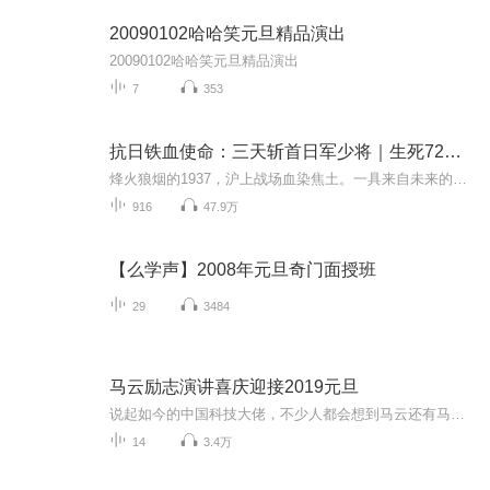
20090102哈哈笑元旦精品演出
20090102哈哈笑元旦精品演出
7
353
抗日铁血使命：三天斩首日军少将｜生死72小时｜高能狙杀
烽火狼烟的1937，沪上战场血染焦土。一具来自未来的钢铁之躯苏醒在残破战壕里，带着能将现代科技熔铸成杀戮利器的神秘传承。当五千溃兵遇上三万日军精锐，弹尽粮绝的他攥紧打空的汉阳造，却从虚空中摸出九二式重机枪的蓝图。有人笑他白日做梦，他转头用土...
916
47.9万
【么学声】2008年元旦奇门面授班
29
3484
马云励志演讲喜庆迎接2019元旦
说起如今的中国科技大佬，不少人都会想到马云还有马化腾等人。尤其是马云，关于科技这一方面也是有投资不小的。可能很多人都还将阿里巴巴和马云定位在电商上，其实阿里巴巴早就变成了一个多元化的企业了。而且，在人工智能这一方面，马云可是有不少的成就...
14
3.4万