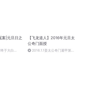
冤案|元旦日之
【飞龙道人】2016年元旦太
公奇门面授
情终于大白
2016.1.1姜太公奇门遁甲第一
集