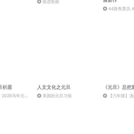
雁新作
奋进新旅
44路售票员 
停了（完结）
旦祈愿
人文文化之元旦
《元旦》总把
2026马年元旦
美国的元旦习俗
【六年级】汤
（节选）