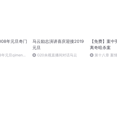
008年元旦奇门
马云励志演讲喜庆迎接2019
【免费】案中
元旦
离奇暗杀案
8年元旦qimen面
G20央视直播间对话马云
第十八章 案
（三）