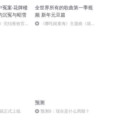
中冤案·花牌楼
全世界所有的歌曲第一季视
的沉冤与昭雪
频 新年元旦篇
》完结夜收官，
《哪吒闹童海》主题曲《就是
！
哪吒》
预测
辑正式上线
预测9：现在是什么周期？