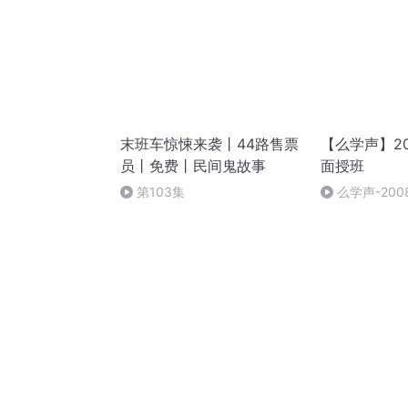
末班车惊悚来袭丨44路售票
【么学声】2
员丨免费丨民间鬼故事
面授班
第103集
么学声-200
授班录像-47