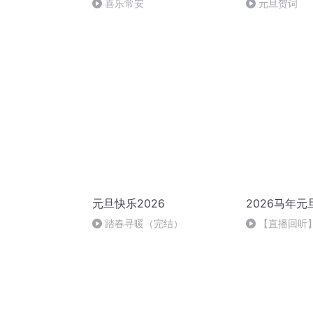
喜乐常安
元旦贺词
元旦快乐2026
2026马年元
踏春寻暖（完结）
【直播回听】
祈愿