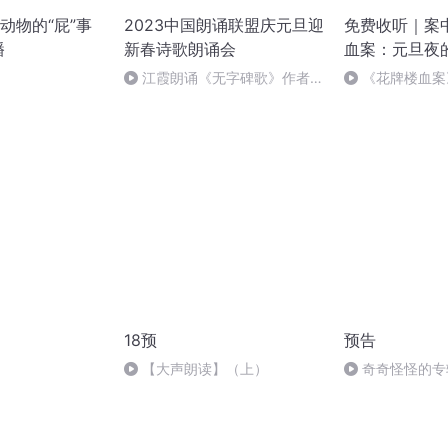
动物的“屁”事
2023中国朗诵联盟庆元旦迎
免费收听｜案
播
新春诗歌朗诵会
血案：元旦夜
江霞朗诵《无字碑歌》作者：
《花牌楼血案
静水流深
案中冤案终落幕
18预
预告
【大声朗读】（上）
奇奇怪怪的专