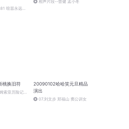
相声片段--曾健 孟小冬
481 喧嚣永远的
新桃换旧符
20090102哈哈笑元旦精品
演出
姆索亚历险记
07.刘文步 郑福山 窦公训女