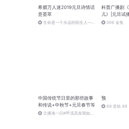
希腊万人迷2019元旦诗情话
科普广播剧《
意荟萃
儿》|元旦试
生命是一个永远的陌生人——
006 金鱼
作者：顾瑞荣，朗读：顾瑞荣
中国传统节日里的那些故事
预
和传说+中秋节+元旦春节等
69 音轨 69
主播海一闪#甲流高发期如何
做好防护+热词+奥司他韦