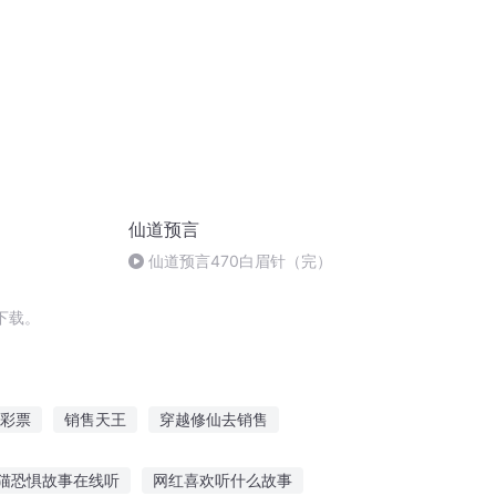
仙道预言
仙道预言470白眉针（完）
下载。
彩票
销售天王
穿越修仙去销售
妖妖灵销售员
彩票王者
唯爱不售
猫恐惧故事在线听
网红喜欢听什么故事