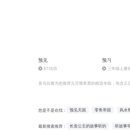
预见
预习
87.结语
三年级上册
和25页课文
喜马拉雅为您推荐元旦预售票的精选专辑，包含正
预见天国
零售帝国
风水
您是不是在找：
神一般的男票
最强销售系统
长发公主的故事听的
听故事
最新搜索推荐：