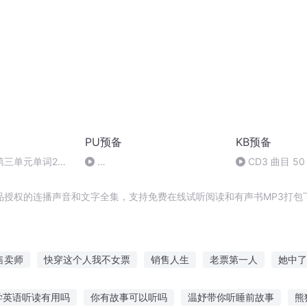
PU预备
KB预备
第三单元单词24
CD3 曲目 50
PU_SB_BE_L0_U09_Pg101_Ex02_tr_182
品授权的连播声音和文字全集，支持免费在线试听阅读和有声书MP3打包
售卖师
快穿这个人我不女票
销售人生
老票第一人
她中了
重生之玩票人生
我女票不叫大力
霸王票来了霸王票来了
学英语听读有用吗
你有故事可以听吗
温妤带你听睡前故事
熊