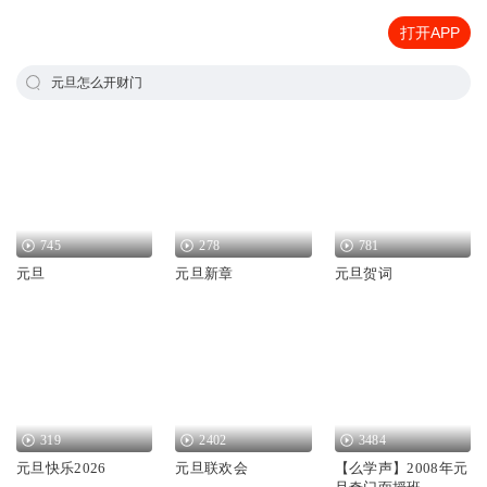
打开APP
元旦怎么开财门
745
278
781
元旦
元旦新章
元旦贺词
319
2402
3484
元旦快乐2026
元旦联欢会
【么学声】2008年元