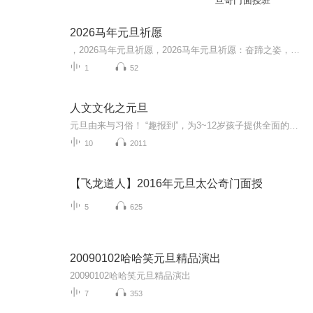
旦奇门面授班
2026马年元旦祈愿
，2026马年元旦祈愿，2026马年元旦祈愿：奋蹄之姿，赴时代之约我祈愿，2026年的中国 山河锦绣，繁荣昌盛。我祈愿，2026年的每个奋斗者，都能策马扬鞭，不负韶华。我祈愿，2026年的情感世界，温暖纯粹 情谊绵长。我祈愿，，2026年的我们，心怀热爱，向阳而...
1
52
人文文化之元旦
元旦由来与习俗！ “趣报到”，为3~12岁孩子提供全面的通识知识系列课程。让孩子广泛接触通识教育，掌握更全面的天文，历史，地理，艺术，生活及科普知识。找到兴趣，快乐成长！...
10
2011
【飞龙道人】2016年元旦太公奇门面授
5
625
20090102哈哈笑元旦精品演出
20090102哈哈笑元旦精品演出
7
353