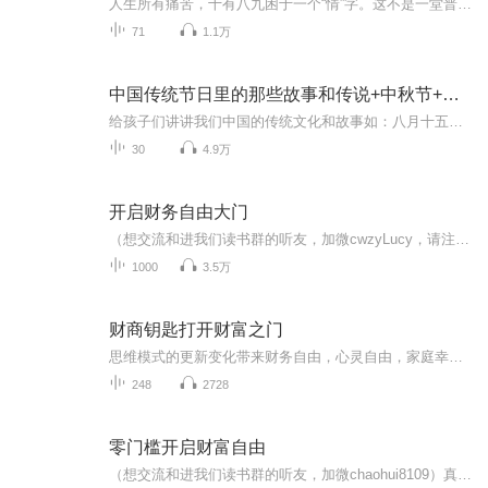
人生所有痛苦，十有八九困于一个“情”字。这不是一堂普通的情感课，而是一场关于人性关系的底层认知革命。你是否发现：赚钱容易，处关系难？事业有成，却在家事、亲子、合伙、婚恋中屡屡受挫？许多聪明人能在商界叱咤风云，却因人情困局身败名裂、家庭破...
71
1.1万
中国传统节日里的那些故事和传说+中秋节+元旦春节等
给孩子们讲讲我们中国的传统文化和故事如：八月十五的由来中秋节的来历八月十五中秋节的各种风俗习惯传说故事各地的风俗习惯随着时节的变化，我们来讲每个节气及假期的有趣故事
30
4.9万
开启财务自由大门
（想交流和进我们读书群的听友，加微cwzyLucy，请注明是通过什么途径了解到的播音）真正的财务自由是什么？ 财务自由，就是当你不工作的时候，也不必为金钱发愁，因为你有其他渠道的现金收入。当工作不再是获得金钱的唯一手段时，你便自由了。可以有足够...
1000
3.5万
财商钥匙打开财富之门
思维模式的更新变化带来财务自由，心灵自由，家庭幸福，身心健康！成长是复利的，能力是可以训练的，专注成长。真正的财务自由是什么？ 财务自由，就是当你不工作的时候，也不必为金钱发愁，因为你有其他渠道的现金收入。当工作不再是获得金钱的唯一手段时...
248
2728
零门槛开启财富自由
（想交流和进我们读书群的听友，加微chaohui8109）真正的财务自由是什么？财务自由，就是当你不工作的时候，也不必为金钱发愁，因为你有其他渠道的现金收入。当工作不再是获得金钱的唯一手段时，你便自由了。可以有足够的金钱、时间去做自己真正想做的事情...