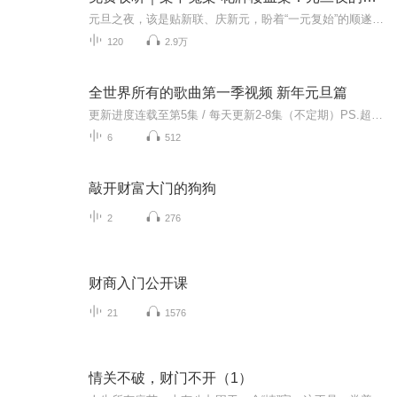
元旦之夜，该是贴新联、庆新元，盼着“一元复始”的顺遂时刻。南京花牌楼自古繁华，红灯笼映着沿街商铺，爆竹声里裹着市井欢腾，本是辞旧迎新的太平夜。金陵城的元旦，本该是张灯结彩、人声鼎沸，可偏有鲜血溅碎年光，无名尸横亘街头，惊破了两江总督治下...
120
2.9万
全世界所有的歌曲第一季视频 新年元旦篇
更新进度连载至第5集 / 每天更新2-8集（不定期）PS.超级无敌好听！作者的话动感！动感！一起动感！订阅专辑就一起动感！动感！动感！动感！动感！副标题动感-歌曲的旅程计划只会出超好听的歌曲！永远出新的歌曲，很好听的歌曲让你们听的过瘾，把你听的兴奋...
6
512
敲开财富大门的狗狗
2
276
财商入门公开课
21
1576
情关不破，财门不开（1）