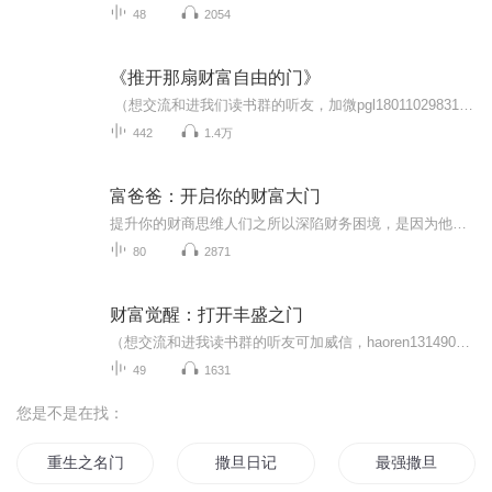
48
2054
《推开那扇财富自由的门》
（想交流和进我们读书群的听友，加微pgl18011029831，请注明是通过什么途径了解到的播音）真正的财务自由是什么？ 财务自由，就是当你不工作的时候，也不必为金钱发愁，因为你有其他渠道的现金收入。当工作不再是获得金钱的唯一手段时，你便自由了。可以...
442
1.4万
富爸爸：开启你的财富大门
提升你的财商思维人们之所以深陷财务困境，是因为他们在学校读了很多年的书，走出校门才发现自己对金钱一无所知，无法适应残酷的现实世界。如果你想成为富人，如果你想实现财务自由，别再让自己为钱工作了，开始让资产为你工作吧！进财务自由实践社群，请+...
80
2871
财富觉醒：打开丰盛之门
（想交流和进我读书群的听友可加威信，haoren131490）想获得财务自由吗？想找到一条普通人也能够实现财务自由的路吗？听一听这张专辑，一定会给你有启发的！真正的财务自由是什么？财务自由，就是当你不工作的时候，也不必为金钱发愁，因为你有其他渠道的...
49
1631
您是不是在找：
重生之名门财女
撒旦日记
最强撒旦