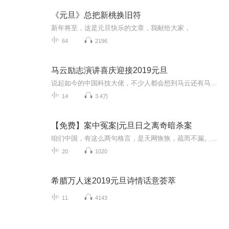
《元旦》总把新桃换旧符
新年将至，这是元旦快乐的文章，我献给大家，
64
2196
马云励志演讲喜庆迎接2019元旦
说起如今的中国科技大佬，不少人都会想到马云还有马化腾等人。尤其是马云，关于科技这一方面也是有投资不小的。可能很多人都还将阿里巴巴和马云定位在电商上，其实阿里巴巴早就变成了一个多元化的企业了。而且，在人工智能这一方面，马云可是有不少的成就...
14
3.4万
【免费】案中冤案|元旦日之离奇暗杀案
咱们中国，有这么两句格言，是天网恢恢，疏而不漏。这两句话中，所含的意义，就是言其人要作了恶事，纵然一时侥幸，能够逃出法网，但是叶落归根，依然逃不出天网去。所谓人间私语，天闻若雷，暗室亏心，神目如电，少不得默默中有个道理，总会有报应临头的...
20
1020
希腊万人迷2019元旦诗情话意荟萃
11
4143