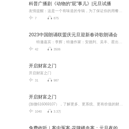
科普广播剧《动物的“屁”事儿》|元旦试播
友情提醒：这是一个有味道的专辑，为了保证你的用餐心情，请不要在进食时收听！《动物的“屁”事儿》 作者: [美] 尼克·卡鲁索 ／ [英] 达尼·拉巴奥蒂 著， [美] 伊桑·科贾克 绘图，王佩、王双语 译猫会放屁，它们的屁臭得很。章鱼虽然不放屁，但可...
7
875
2023中国朗诵联盟庆元旦迎新春诗歌朗诵会
特邀嘉宾：李辉；特邀作家：安德列、吴丰、星出而作、静水流深；总策划：凤雏生；总监制：静心；总导演：化虹；执行总监：莺子；主持人：静心、化虹
42
3506
开启财富之门
开启财富之门
31
987
开启财富之门
(加微616069107），了解更多、更系统、更有价值的财商知识。我们的使命是要影响一亿人读书，10000个家庭实现财务自由和身心健康！一起来吧，欢迎成为我们的社群合伙人！思维模式的更新变化带来财务自由，心灵自由，家庭幸福，身心健康！成长是复利的，能力...
1040
3.3万
免费收听｜案中冤案·花牌楼血案：元旦夜的沉冤与昭雪