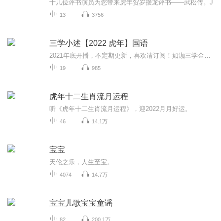
十几位评书演员为您带来虎年贺岁接龙评书——武松传。J
13
3756
三学小述【2022 虎年】国语
2021年底开播，不定期更新，喜欢请订阅！如泇三学金刚，中国古文化研究者，对灵魂学、密宗非常发烧。三学小述这个专辑，专门针对每年年而设，做好布局，做好准备工作，20212必胜。教你布置家居，教你如何采运……犯太岁生肖、大扫除、大扫除+财运花市、202...
19
985
虎年十二生肖流月运程
听《虎年十二生肖流月运程》，迎2022月月好运。
46
14.1万
宝宝
天伦之乐，人生至宝。
4074
14.7万
宝宝儿歌宝宝童谣
82
200.1万