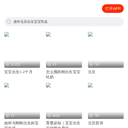
打开APP
虎年元旦出生宝宝乳名
18.8万
33
745
宝宝出生1-2个月
怎么预防刚出生宝宝
元旦
吐奶
13
4629
781
如何与刚刚出生的宝
育婴必知｜宝宝出生
元旦贺词