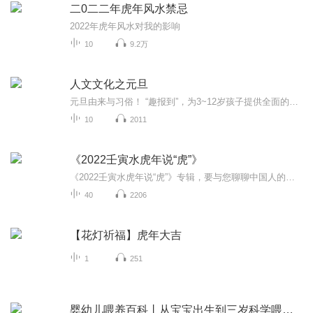
二0二二年虎年风水禁忌
2022年虎年风水对我的影响
10
9.2万
人文文化之元旦
元旦由来与习俗！ “趣报到”，为3~12岁孩子提供全面的通识知识系列课程。让孩子广泛接触通识教育，掌握更全面的天文，历史，地理，艺术，生活及科普知识。找到兴趣，快乐成长！...
10
2011
《2022壬寅水虎年说“虎”》
《2022壬寅水虎年说“虎”》专辑，要与您聊聊中国人的虎。在中国文化中虎是勇敢和力量的象征：“驱邪纳吉，护佑平安”、“百兽之王，正义化身”、“至刚至阳，守护财富”、“信仰之虎 除暴安民”、“生肖之虎 仁爱善良”。还要和大家聊聊“虎虎生威”的技...
40
2206
【花灯祈福】虎年大吉
1
251
婴幼儿喂养百科丨从宝宝出生到三岁科学喂养方案