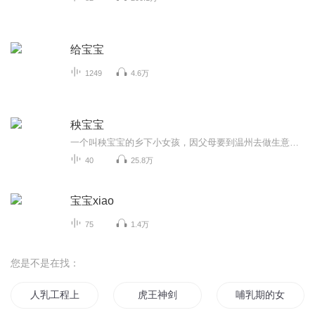
给宝宝
1249
4.6万
秧宝宝
一个叫秧宝宝的乡下小女孩，因父母要到温州去做生意，不得已离开乡下沈溇的老屋子，被寄养在华舍镇的李老师家里，这个与村庄风貌迥异的城镇从此就成了小姑娘的生活天地了。这个镇子对一向闭塞的秧宝宝而言，是那样陌生奇特、日新月异，令她大开眼界。初入...
40
25.8万
宝宝xiao
75
1.4万
您是不是在找：
人乳工程上
虎王神剑
哺乳期的女人