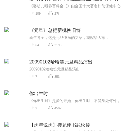
《婴幼儿喂养百科全书》由全国十大著名妇幼保健中心的28位育婴专家指导编著。书中为您详细拟定了一套从宝宝出生直到宝宝三岁的科学喂养方案。书中针对宝宝每个月龄的发育特点，详细分析各阶段的喂养要点，并提供一些实用的保健知识。全书内容全面、理念先...
109
2万
《元旦》总把新桃换旧符
新年将至，这是元旦快乐的文章，我献给大家，
64
2196
20090102哈哈笑元旦精品演出
20090102哈哈笑元旦精品演出
7
353
你出生时
《你出生时》是爱的开始。你出生时，不管身处何处，不管天气如何，成为爸爸和妈妈的我们笑了，我们也哭了，我们正是用这最真挚的情感迎接新世界的到来。相信读到这本书的家长一定还记得自己初为父母那一刻的喜极而泣。面对这个自己用身心孕育的小家伙，以...
2
4502
【虎年说虎】接龙评书武松传