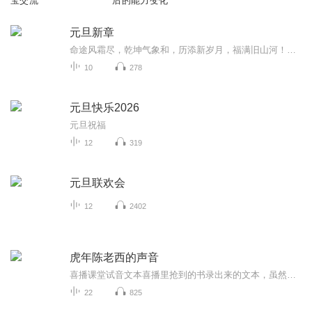
宝交流
后的能力变化
元旦新章
命途风霜尽，乾坤气象和，历添新岁月，福满旧山河！龙蛇交替，迎接全新的2025！
10
278
元旦快乐2026
元旦祝福
12
319
元旦联欢会
12
2402
虎年陈老西的声音
喜播课堂试音文本喜播里抢到的书录出来的文本，虽然未有中书，但是，有那么一点点的进步，都可以让自己在录书这条道路上越发自信！同时，也是一份成长记录。坚持不懈，努力攀登！不小心夹杂了几篇朗诵文本……凑个热闹啦～
22
825