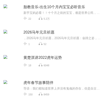
胎教音乐-出生10个月内宝宝必听音乐
新手宝妈必看！！十个月之前的宝宝，都是世界公民，能听懂所听到的各个国家的语言。十个月之后就只能听懂所在国家的语言了，所以在十个月之前尽可能的多听听以下4首音乐：1．《苏斯博士﹣ABC》每天循环播上20分钟，感知语言的节奏和韵律。2．《爱和乐》α...
22
5.2万
2026马年元旦祈愿
，2026马年元旦祈愿，2026马年元旦祈愿：奋蹄之姿，赴时代之约我祈愿，2026年的中国 山河锦绣，繁荣昌盛。我祈愿，2026年的每个奋斗者，都能策马扬鞭，不负韶华。我祈愿，2026年的情感世界，温暖纯粹 情谊绵长。我祈愿，，2026年的我们，心怀热爱，向阳而...
1
52
黄楚淇讲2022虎年运势
18
6048
虎年春节故事陪伴
导语：我们都知道世界上并没有鬼魂的存在，但是自古以来人们因为封建迷信思想的原因，许多人对于鬼神之事仍然存疑，因此网上许多网友杜撰了一些灵异故事，就让他们变得疑神疑鬼的。接下来呢探秘小编为大家盘点了以下民间灵异故事，我们大家赶紧一起来看看...
150
8459