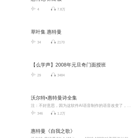
4
7.8万
草叶集 惠特曼
34
2170
【么学声】2008年元旦奇门面授班
29
3484
沃尔特•惠特曼诗全集
注：不好意思，因为这软件AI语音制作的语音改变了，不像以前那个语音，改得来乱七八糟，所以制作出来的很垃圾，所以就没再继续制作了，不好意思。不然早都弄完了。真不晓得这软件这些东西是怎么想的这么……草叶集，沃尔特•惠特曼（1819—1892）著，邹仲...
346
1.2万
惠特曼《自我之歌》