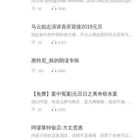
沃尔特·惠特曼(Walt Whitman, 1819-1892)对美国诗坛的影响力，长久而深远，值得一读再读，杰德说他是开悟者，开悟者的空间是无限和不可思议的，让我们一遍又一遍，咀嚼、领悟、沉思！
22
3560
马云励志演讲喜庆迎接2019元旦
说起如今的中国科技大佬，不少人都会想到马云还有马化腾等人。尤其是马云，关于科技这一方面也是有投资不小的。可能很多人都还将阿里巴巴和马云定位在电商上，其实阿里巴巴早就变成了一个多元化的企业了。而且，在人工智能这一方面，马云可是有不少的成就...
14
3.4万
惠特尼_栎的朗读专辑
193
6462
【免费】案中冤案|元旦日之离奇暗杀案
咱们中国，有这么两句格言，是天网恢恢，疏而不漏。这两句话中，所含的意义，就是言其人要作了恶事，纵然一时侥幸，能够逃出法网，但是叶落归根，依然逃不出天网去。所谓人间私语，天闻若雷，暗室亏心，神目如电，少不得默默中有个道理，总会有报应临头的...
20
1020
阿缪莱特饭店-方丈贵惠
内容介绍在这家酒店，法律不是准绳，犯罪了依然可以受到保护，但要遵守：① 不破坏酒店② 不在酒店范围内伤人害命一旦发生破坏上述规则的事，酒店的专属侦探就会出面调查，追查到底。本书包含几起发生在这家酒店的事件，看酒店侦探如何从犯罪领域佼佼者中...