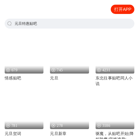
打开APP
元旦特惠贴吧
679
745
4231
情感贴吧
元旦
东北往事贴吧同人小
说
781
278
3186
元旦贺词
元旦新章
驱魔，从贴吧开始|降