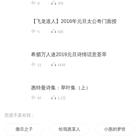
9
375
【飞龙道人】2016年元旦太公奇门面授
5
625
希腊万人迷2019元旦诗情话意荟萃
11
4143
惠特曼诗集：草叶集（上）
87
2.1万
您是不是在找：
撒旦之子
给我惠某人一个面子
小惠的梦世界