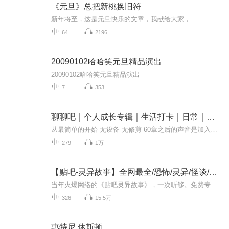
《元旦》总把新桃换旧符
新年将至，这是元旦快乐的文章，我献给大家，
64
2196
20090102哈哈笑元旦精品演出
20090102哈哈笑元旦精品演出
7
353
聊聊吧｜个人成长专辑｜生活打卡｜日常｜音频贴吧
从最简单的开始 无设备 无修剪 60章之后的声音是加入了声卡设备的 想了想 还是决定用这张最开始的专辑 也希望可以听到更多的意见 说话是一件最简单的事 可好好说话却应该是一件最不简单的事了 所以 放平心态 开始练习
279
1万
【贴吧-灵异故事】全网最全/恐怖/灵异/怪谈/民间
当年火爆网络的《贴吧灵异故事》，一次听够。免费专辑制作不易，请多多点赞支持
326
15.5万
惠特尼 休斯顿