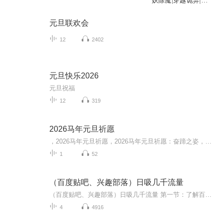
妖除魔|穿越诡异|贴
吧搞笑|玄幻升级|精
品多人有声剧
元旦联欢会
12
2402
元旦快乐2026
元旦祝福
12
319
2026马年元旦祈愿
，2026马年元旦祈愿，2026马年元旦祈愿：奋蹄之姿，赴时代之约我祈愿，2026年的中国 山河锦绣，繁荣昌盛。我祈愿，2026年的每个奋斗者，都能策马扬鞭，不负韶华。我祈愿，2026年的情感世界，温暖纯粹 情谊绵长。我祈愿，，2026年的我们，心怀热爱，向阳而...
1
52
（百度贴吧、兴趣部落）日吸几千流量
（百度贴吧、兴趣部落）日吸几千流量 第一节：了解百度贴吧、兴趣部落的组成部分，根据自己，学会给自己初略定位 第二节：分析对手学会去借鉴，定位自己，学会“养兵”，账号、布局、素材 第三节：分析对手、学会取长补短、起标、发文、合理带广告，不...
4
4916