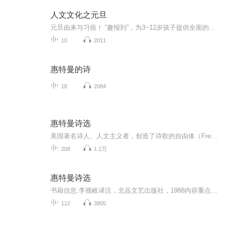
人文文化之元旦
元旦由来与习俗！ “趣报到”，为3~12岁孩子提供全面的通识知识系列课程。让孩子广泛接触通识教育，掌握更全面的天文，历史，地理，艺术，生活及科普知识。找到兴趣，快乐成长！...
10
2011
惠特曼的诗
18
2084
惠特曼诗选
美国著名诗人、人文主义者，创造了诗歌的自由体（Free Verse），其代表作品是诗集《草叶集》
208
1.1万
惠特曼诗选
书籍信息:李视岐译注，北岳文艺出版社，1988内容重点:《草叶集》，有解说，有注析。主播介绍:37年教龄的大学老师，与你共读经典，品味人生。推荐人群:新婚燕尔的小夫妻，快乐宝妈，热恋中的青年男女。大学生，中学生。
112
3905