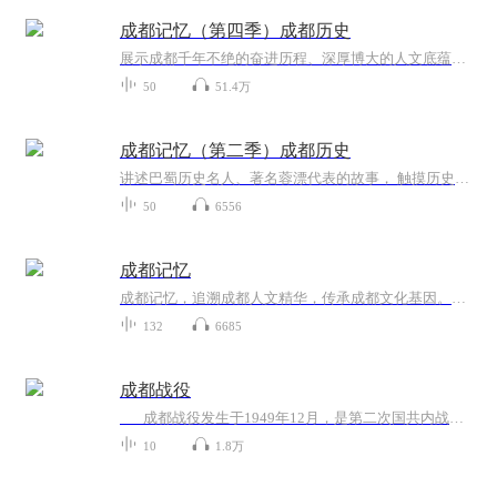
成都记忆（第四季）成都历史
展示成都千年不绝的奋进历程、深厚博大的人文底蕴、乐观包容创新友善的城市品格，探寻成都绵延不绝、经久不衰的文化传承和城市基因
50
51.4万
成都记忆（第二季）成都历史
讲述巴蜀历史名人、著名蓉漂代表的故事， 触摸历史人文脉搏，凸显天府四川的历史文化特色。以主播讲述、情景剧演绎、史学专家讲解等广播特有的制作方式，探索天府文化的前世与今生，找寻巴山蜀水的根、公园城市的魂。
50
6556
成都记忆
成都记忆，追溯成都人文精华，传承成都文化基因。带你一起追溯历史，精览成都，探寻成都的前世今生。成都市地方志工作办公室 成都广播电视台故事广播 联合制作
132
6685
成都战役
成都战役发生于1949年12月，是第二次国共内战后期的一次战役，通过此次战役刘伯承、邓小平率领的中国人民解放军第二野战军在成都平原歼灭了胡宗南率领的国军30余万人，进占成都。通过成都战役，解放军基本歼灭了退往西南地区的国军主力，国军在成都战役后不久最终退出大陆，蒋介石自成都飞往台北后，终生没有再回到大陆。 本专辑主要通过讲述成都战役中的人物故事来介绍成都战役。希望通过本专辑让中国人民尤其是成都人民了解成都战役，感受成都解放的来之不易，感恩先烈...
10
1.8万