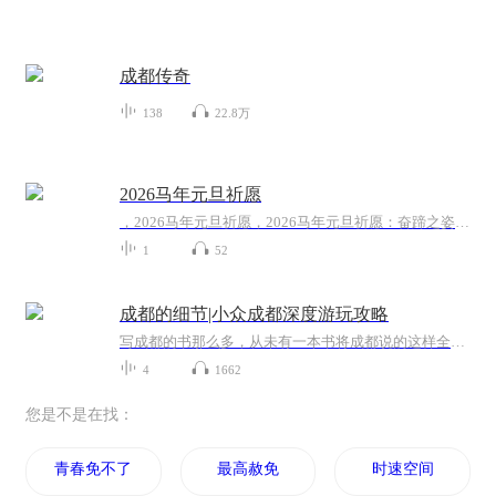
成都传奇
138
22.8万
2026马年元旦祈愿
，2026马年元旦祈愿，2026马年元旦祈愿：奋蹄之姿，赴时代之约我祈愿，2026年的中国 山河锦绣，繁荣昌盛。我祈愿，2026年的每个奋斗者，都能策马扬鞭，不负韶华。我祈愿，2026年的情感世界，温暖纯粹 情谊绵长。我祈愿，，2026年的我们，心怀热爱，向阳而...
1
52
成都的细节|小众成都深度游玩攻略
写成都的书那么多，从未有一本书将成都说的这样全！成都，让我们爱生活，更重要的，它让我们学会怎样爱生活！一个地理的成都：从成姆斯特丹到千年少城，从华西坝到老舞厅，细腻叙说这座城市的演变细节；一个历史的成都：从食辣小史到袍哥江湖，从茶馆空间...
4
1662
您是不是在找：
青春免不了犯二
最高赦免
时速空间