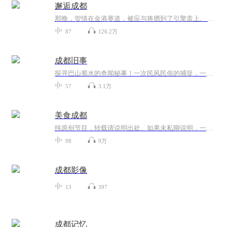
邂逅成都
那晚，贺情在金港赛道，被应与将摁到了引擎盖上。 直到额角出血之后，他脑内仍然一片混乱。 他发誓，让他在成都圈子里丢脸的债，一定要从这个男人身上讨回来。
87
126.2万
成都旧事
探寻巴山蜀水的奇闻秘事！一次民风民俗的捕捉，一场城市记忆的相遇！
57
3.1万
美食成都
纯原创节目，转载请说明出处。如果未私聊说明，一但发现，律师传票。请支持原创，原创不易。
98
9万
成都影像
13
397
成都记忆