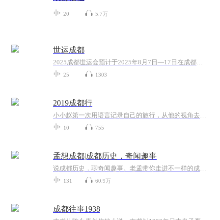
20
5.7万
世运成都
2025成都世运会预计于2025年8月7日—17日在成都举行，赛事将有35个大项，承办过成都大运会赛事和训练的多个场馆都计划举办2025成都世运会的赛事，我们非常熟悉的无人机、飞盘、滑翔机、射箭、龙舟、台球、攀岩、武术……这些精彩赛事都将在2025年呈现在大...
25
1303
2019成都行
小小赵第一次用语言记录自己的旅行，从他的视角去感受和体会成都这座城市的魅力，因为希望能记录下他真实的想法，所以不去干涉他说什么，怎么说。如果有错误，或表达欠佳。请见谅，感谢聆听！
10
755
孟想成都|成都历史，奇闻趣事
说成都历史，聊奇闻趣事。老孟带你走进不一样的成都！欢迎上爱奇艺搜索观看《孟想成都》视频版
131
60.9万
成都往事1938