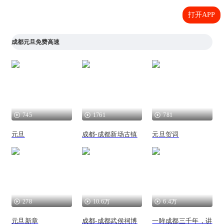
打开APP
成都元旦免费高速
745
1761
781
元旦
成都-成都新场古镇
元旦贺词
278
10.6万
6.4万
元旦新章
成都-成都武侯祠博
一眸成都三千年，讲