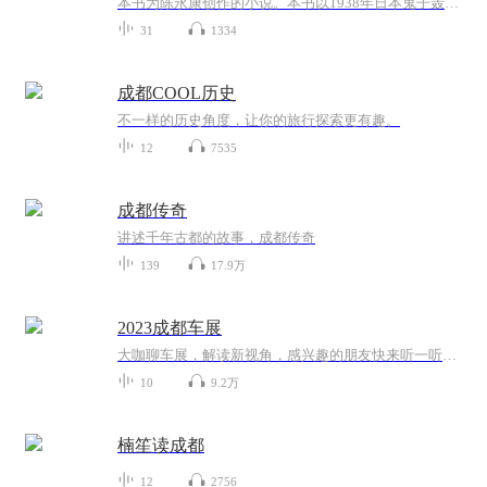
本书为陈永康创作的小说。本书以1938年日本鬼子轰炸成都为背景，揭示出四川人群情激愤的战斗精神，描写了一篇看不见敌人的抗战故事。故事有两条线，一是陈掌柜的豆瓣酱作坊，在抗战期间艰难而离奇的发展壮大，并创造岀了自己的品牌.另一条是国民高级官员挪...
31
1334
成都COOL历史
不一样的历史角度，让你的旅行探索更有趣。
12
7535
成都传奇
讲述千年古都的故事，成都传奇
139
17.9万
2023成都车展
大咖聊车展，解读新视角，感兴趣的朋友快来听一听吧～
10
9.2万
楠笙读成都
12
2756