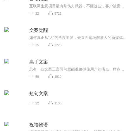
互联网生意项目最有杀伤力武器，不懂这些，客户被竞争对手抢光 很多人做生意项目不会写文案，不会设计海报，不会设计视频剧本，不会销售话术，不会写演讲稿，不会社群讲课，不会做营销型PPT。 如果不懂这些现实很残酷，残忍的告诉你，一切努力都白费。被竞争对手吊打，抢光你客户，那怎么办？怎么办？ 其实上魔文部落知识航母，给你魔力文案模板，快速搞定你的潜在客户 请加我微信13827273935带你一起体验使用魔文部落
22
5722
文案觉醒
如何真正从“人”的角度出发，去直面这场解放人的新媒体传播变革？如何面临变革中的困境和挑战？ 《文案觉醒：激活新媒体人内容创作的本能》指引新媒体行业的内容创作人系统思考新媒体内容创作的方法。 主讲文案创作方法论——内容涉及你所关心的命...
35
2226
高手文案
总有一些文案三言两句就能准确抓住用户的痛点、痒点、卖点，让人莞尔，让人感同身受，乃至让人忍不住拍案叫绝。当然，能戳中人心的不只有简短，长的也有。比如，百雀羚在母亲节推出的可媲美谍战片的神广告《一九三一》。开篇两张照片，摩登女郎、口红、旗...
59
1910
短句文案
22
1135
祝福物语