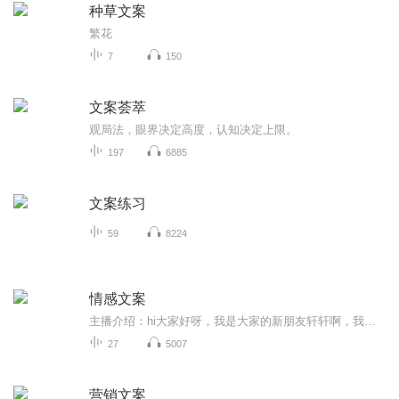
种草文案
繁花
7
150
文案荟萃
观局️法，眼界决定高度，认知决定上限。
197
6885
文案练习
59
8224
情感文案
主播介绍：hi大家好呀，我是大家的新朋友轩轩啊，我出身一个书香门第，播音主持是我儿时的梦想经过努力也没辜负长辈们的期望。直到现在，也是保持对自己有声艺术的热爱和执着。我长着一张娃娃脸长相甜美，声线御姐女频是一个人们口中的逆龄中年少女，生活...
27
5007
营销文案