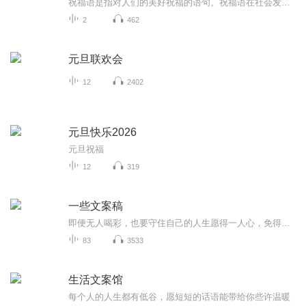
祝福语是指对人们的美好祝福的语句。祝福语在社会发展中已经不是仅限于在节日和宴会上出现，常见的情侣互发手机信息祝福，天气冷暖变化问候祝福，朋友日常间的鼓励祝福，每天的清晨问候祝福等等。
2
462
元旦联欢会
12
2402
元旦快乐2026
元旦祝福
12
319
一些文案稿
即便无人喝彩，也要守住自己的人生愿得一人心，免得老相亲o(*￣︶￣*)o
83
3533
生活文案馆
每个人的人生都有低谷，愿短短的话语能带给你些许温暖