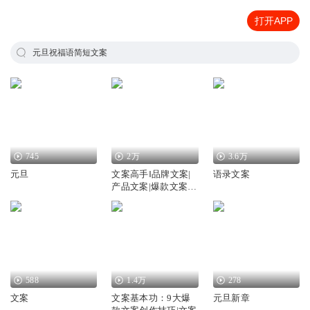
打开APP
元旦祝福语简短文案
745
2万
3.6万
元旦
文案高手‖品牌文案|
语录文案
产品文案|爆款文案‖
写作指南
588
1.4万
278
文案
文案基本功：9大爆
元旦新章