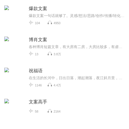
爆款文案
爆款文案一句话就够了。灵感/想法/思路/创作/传播/转化当今社会最重要的营销就是“书名”“标题”“称号”以及“经典台词”等这些能够瞬间刺激受重心坎，并掌握对方心理活动的一句话即称为广告文案力。文案就如同销售人员的口才一样重要网络营销所造成的新...
104
4950
博肖文案
各种博肖短篇文章，有大房有二房，大房比较多，有虐有甜。郑重声明！所有文章都是本人原创，侵权必究！
13
3.8万
祝福语
在生活的长河中，日出日落，潮起潮落，夜江斜月里，两三星火是瓜州，缘份让我们相遇相聚，心灵呼唤，爱的寄盼，天天开心，快乐每一天，祝福天天在心间，爱的暖流，伴我们度过每个春夏秋冬！祝福我和我的朋友们，年年岁岁，节目主题:祝福语主播介绍:雍仲昭...
1146
4.4万
文案高手
58
2164