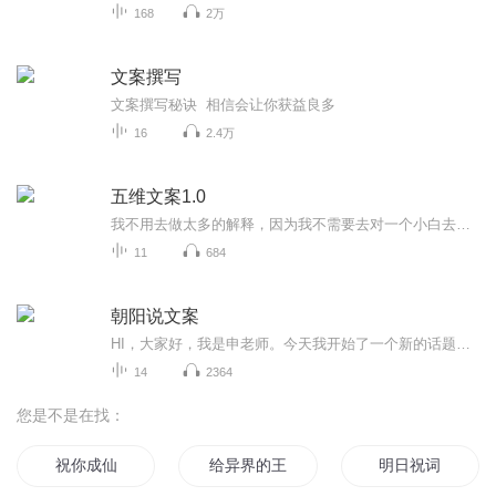
168
2万
文案撰写
文案撰写秘诀 相信会让你获益良多
16
2.4万
五维文案1.0
我不用去做太多的解释，因为我不需要去对一个小白去讲文案策划多么重要，直到你学习过我的一些免费干货而且去赚钱的时候，你自然会知道，无论如何你都要学会文案策划！我们在日常生活中，在所有的生意中，都需要文案策划。你有看过，不用文案说明的项目吗？你有看过，没有说出文字的演说吗？你有上过，不需要任何语言就能学习到的科目吗？文案无处不在，策划，就是我们生活的每个步骤。不会文案策划，到底有什么坏处？第一，你没有办法理解一些项目的思路，导致你没办法赚更多的钱，甚...
11
684
朝阳说文案
HI，大家好，我是申老师。今天我开始了一个新的话题——自媒体文案 现在很多的企业都在通过软文进行吸粉、活动宣传，大多是微信订阅号、今日头条、或知乎等。可是有些文案的宣传效果并不好，没人看，更没人转发，到底是为什么呢？ 大家都有这样的同感 ：这篇文章我看不下去！ 比如逻辑混乱、语言苍白、缺乏故事性、排版脏乱差等等。 抛开文章本身内容不说，这样的文章语言、逻辑、排版方面在硬伤 由朝阳老师，给大家逐一解决。
14
2364
您是不是在找：
祝你成仙
给异界的王女献上祝福
明日祝词