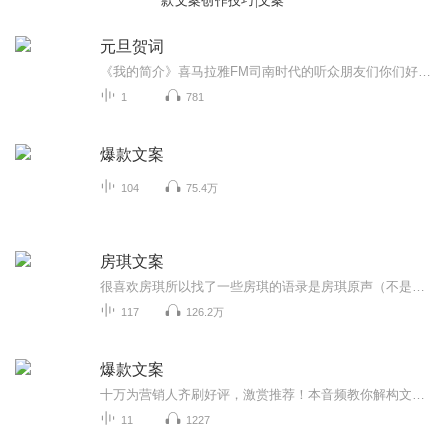
款文案创作技巧|文案
元旦贺词
《我的简介》喜马拉雅FM司南时代的听众朋友们你们好，首先非常感谢大家一直以来对司南时代的支持，为我们的进步提供宝贵的意见。马上我们将迎来2018年，在新的一年里我们会更加用心的给大家准备优秀的作品，2018我们一同进步。为了感谢大家长久以来的支持...
1
781
爆款文案
104
75.4万
房琪文案
很喜欢房琪所以找了一些房琪的语录是房琪原声（不是我)我只是大自然的搬运工
117
126.2万
爆款文案
十万为营销人齐刷好评，激赏推荐！本音频教你解构文案打动人的四大黄金法则，公开18种文案写法，75篇实战案例，手把手教你写出爆款销售力！...
11
1227