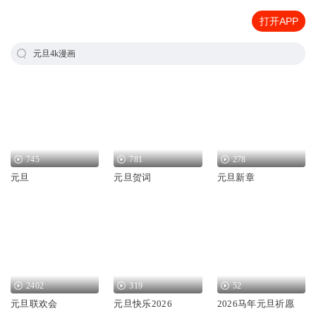
打开APP
元旦4k漫画
745
781
278
元旦
元旦贺词
元旦新章
2402
319
52
元旦联欢会
元旦快乐2026
2026马年元旦祈愿