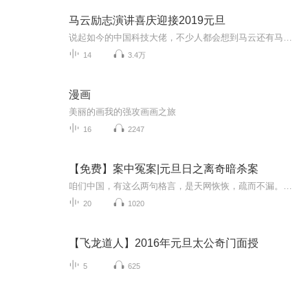
马云励志演讲喜庆迎接2019元旦
说起如今的中国科技大佬，不少人都会想到马云还有马化腾等人。尤其是马云，关于科技这一方面也是有投资不小的。可能很多人都还将阿里巴巴和马云定位在电商上，其实阿里巴巴早就变成了一个多元化的企业了。而且，在人工智能这一方面，马云可是有不少的成就...
14
3.4万
漫画
美丽的画我的强攻画画之旅
16
2247
【免费】案中冤案|元旦日之离奇暗杀案
咱们中国，有这么两句格言，是天网恢恢，疏而不漏。这两句话中，所含的意义，就是言其人要作了恶事，纵然一时侥幸，能够逃出法网，但是叶落归根，依然逃不出天网去。所谓人间私语，天闻若雷，暗室亏心，神目如电，少不得默默中有个道理，总会有报应临头的...
20
1020
【飞龙道人】2016年元旦太公奇门面授
5
625