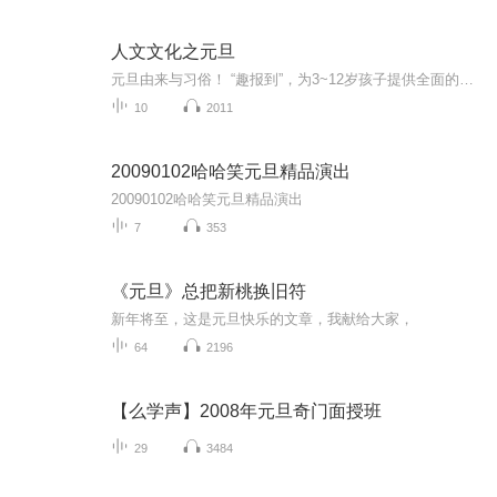
人文文化之元旦
元旦由来与习俗！ “趣报到”，为3~12岁孩子提供全面的通识知识系列课程。让孩子广泛接触通识教育，掌握更全面的天文，历史，地理，艺术，生活及科普知识。找到兴趣，快乐成长！...
10
2011
20090102哈哈笑元旦精品演出
20090102哈哈笑元旦精品演出
7
353
《元旦》总把新桃换旧符
新年将至，这是元旦快乐的文章，我献给大家，
64
2196
【么学声】2008年元旦奇门面授班
29
3484