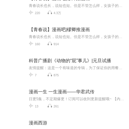
青春说长也长，说短也短。但是不管怎么样，女孩子的青春里面，总是少不了漫画的。本专辑内有以下内容：1.优质漫画安利2.高质作者推荐3.优秀漫画平台集合4.漫画的读后感
220
4.3万
【青春说】漫画吧|樛卿推漫画
青春说长也长，说短也短。但是不管怎么样，女孩子的青春里面，总是少不了漫画的。 本专辑内有以下内容： 1.优质漫画安利 2.高质作者推荐 3.优秀漫画平台集合 4.漫画的读后感
160
914
科普广播剧《动物的“屁”事儿》|元旦试播
友情提醒：这是一个有味道的专辑，为了保证你的用餐心情，请不要在进食时收听！《动物的“屁”事儿》 作者: [美] 尼克·卡鲁索 ／ [英] 达尼·拉巴奥蒂 著， [美] 伊桑·科贾克 绘图，王佩、王双语 译猫会放屁，它们的屁臭得很。章鱼虽然不放屁，但可...
7
875
漫画一生 一生漫画——华君武传
日更5集，不定期爆更！订阅可以收到更新提醒哦~ 【内容简介】 纵横捭阖，嬉笑怒骂；寓教于趣，亦庄亦谐；大俗大雅，针砭时弊；漫画一生，从一而终。这，就是漫画大师华君武。本书本书从华君武的童年开始说起，以通俗的语言，娓娓讲述了他的漫画人生。 ...
13
261
漫画西游