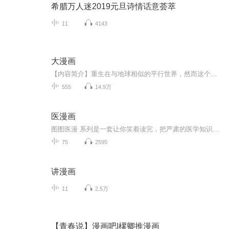
希腊万人迷2019元旦诗情话意荟萃
11
4143
大漫画
【内容简介】重生在与地球相似的平行世界，然而这个世界竟然没有日本！有人说他是奇才，因为他十五岁出道，漫画引起一次又一次的轰动，甚至演变成了一种文化现象。有人说他是祸害，因为他还涉足小说、游戏、动画……他笔下的故事改变了无数人的人生，让他...
555
14.9万
医漫画
图图医漫 系列是一套让你笑着读完，把严肃的医学知识变得非常好玩儿的健康宝典，中国日报。新媒体联合多家知名健康机构，选取年轻人最为关注的健康问题以及热点医学事件，以轻松幽默的简洁文字结合搞怪又不失精美的漫画，让读者秒懂日常生活中的健康误区。...
75
2595
讲漫画
11
2.5万
【青春说】漫画吧|樛卿推漫画