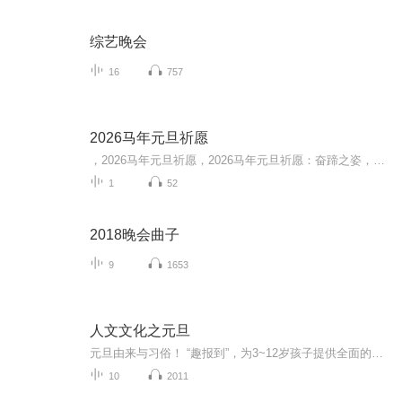
综艺晚会
16
757
2026马年元旦祈愿
，2026马年元旦祈愿，2026马年元旦祈愿：奋蹄之姿，赴时代之约我祈愿，2026年的中国 山河锦绣，繁荣昌盛。我祈愿，2026年的每个奋斗者，都能策马扬鞭，不负韶华。我祈愿，2026年的情感世界，温暖纯粹 情谊绵长。我祈愿，，2026年的我们，心怀热爱，向阳而...
1
52
2018晚会曲子
9
1653
人文文化之元旦
元旦由来与习俗！ “趣报到”，为3~12岁孩子提供全面的通识知识系列课程。让孩子广泛接触通识教育，掌握更全面的天文，历史，地理，艺术，生活及科普知识。找到兴趣，快乐成长！...
10
2011