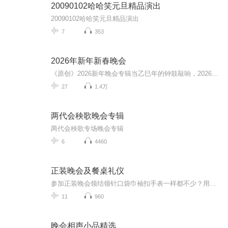
20090102哈哈笑元旦精品演出
20090102哈哈笑元旦精品演出
7
353
2026年新年新春晚会
《原创》2026新年晚会专辑当乙巳年的钟鼓敲响，2026新年晚会专辑携满格暖意与昂扬锐气而来，为辞旧迎新的时刻镌刻专属声影记忆。这张专辑以“骐骥驰骋 势不可挡”为精神内核，将传统美学与时代活力熔铸一炉，多元素情感风与匠心编排交织成篇，这里有童话故...
27
1.4万
两代会秧歌晚会专辑
两代会秧歌专场晚会专辑
6
4460
正装晚会及餐桌礼仪
参加正装晚会领结领针口袋巾袖扣手表一样都不少？用过的西餐刀叉放回了原处？拿起面包盘里的面包就一口口的咬着吃？ 化繁为简才是着装正道小小面包也有BMW法则双语教你学校英语书上学不到的礼节知识
11
960
晚会相声小品精选