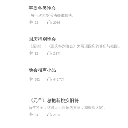
宇墨各类晚会
每一次大型活动都很激动。
23
2086
国庆特别晚会
《原创》：《国庆特别晚会》为展现国庆的喜庆与祖国的深情我将以具体的场景切入从清晨升旗的庄严到街头巷尾的欢庆到历史与当下的交融，用优美的笔触传递对祖国的热爱与自豪！用诗歌和情感美文形式，歌颂祖国的繁荣富强，祝人民幸福安康！
12
2.9万
晚会相声小品
382
445.7万
《元旦》总把新桃换旧符
新年将至，这是元旦快乐的文章，我献给大家，
64
2196