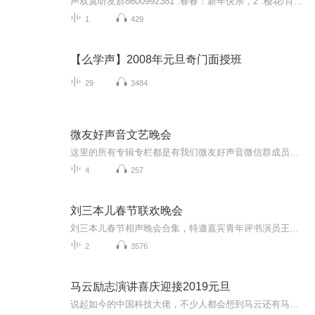
声双翼听友群8600992381 .春春：新年快乐，2 .樱花/肖尧/JK：无垢3 .火火兔：小星星4 .马里奥、翰文：朗诵《旗袍》5.西西:歌曲《有何不可》6 .妮妮/JK：容嬷嬷扎紫薇7.采玉:《自挂东南枝》8.海啸:朗诵《丰碑》
1
429
【么学声】2008年元旦奇门面授班
29
3484
微友好声音文艺晚会
这里的所有专辑专栏都是有我们微友好声音微信群成员的精彩表演，望大家多多关注，订阅。微友好声音创建人，（天地豪客-景岗山）这里的所有专辑专栏都是有我们微友好声音微信群成员的精彩表演，望大家多多关注，订阅。微友好声音创建人，（天地豪客-景岗山）
4
257
刘三本儿春节联欢晚会
刘三本儿春节相声晚会合集，特邀嘉宾青年评书演员王子源、青年戏曲演员小玉声，希望您在新的一年里心想事成、笑口常开，合家欢乐、万事如意！
2
3576
马云励志演讲喜庆迎接2019元旦
说起如今的中国科技大佬，不少人都会想到马云还有马化腾等人。尤其是马云，关于科技这一方面也是有投资不小的。可能很多人都还将阿里巴巴和马云定位在电商上，其实阿里巴巴早就变成了一个多元化的企业了。而且，在人工智能这一方面，马云可是有不少的成就...