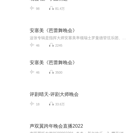
98
81.4万
安塞美《芭蕾舞晚会》
这张专辑是指挥大师安塞美率领瑞士罗曼德管弦乐团、巴黎音乐学院管弦乐团，演奏几部优美的著名芭蕾音乐，效果发烧，展现全音域录音最高水准，其中《葛蓓莉亚》和《睡美人》绝版多年。德利布《葛蓓莉亚》作于1870年。也称为《珐琅眼睛的姑娘》，剧情写的是...
46
2245
安塞美《芭蕾舞晚会》
46
3500
评剧晴天-评剧大师晚会
18
33.6万
声双翼跨年晚会直播2022