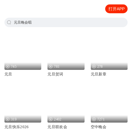
打开APP
元旦晚会唱
745
781
278
元旦
元旦贺词
元旦新章
319
2402
7271
元旦快乐2026
元旦联欢会
空中晚会