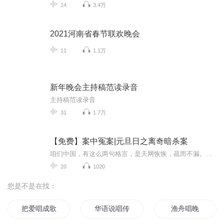
14
3.4万
2021河南省春节联欢晚会
11
1.1万
新年晚会主持稿范读录音
主持稿范读录音
31
1.7万
【免费】案中冤案|元旦日之离奇暗杀案
咱们中国，有这么两句格言，是天网恢恢，疏而不漏。这两句话中，所含的意义，就是言其人要作了恶事，纵然一时侥幸，能够逃出法网，但是叶落归根，依然逃不出天网去。所谓人间私语，天闻若雷，暗室亏心，神目如电，少不得默默中有个道理，总会有报应临头的...
20
1020
您是不是在找：
把爱唱成歌
华语说唱传奇
渔舟唱晚