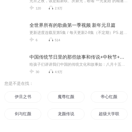
元旦之夜，该是贴新联、庆新元，盼着“一元复始”的顺遂时刻。南京花牌楼自古繁华，红灯笼映着沿街商铺，爆竹声里裹着市井欢腾，本是辞旧迎新的太平夜。金陵城的元旦，本该是张灯结彩、人声鼎沸，可偏有鲜血溅碎年光，无名尸横亘街头，惊破了两江总督治下...
120
2.9万
全世界所有的歌曲第一季视频 新年元旦篇
更新进度连载至第5集 / 每天更新2-8集（不定期）PS.超级无敌好听！作者的话动感！动感！一起动感！订阅专辑就一起动感！动感！动感！动感！动感！副标题动感-歌曲的旅程计划只会出超好听的歌曲！永远出新的歌曲，很好听的歌曲让你们听的过瘾，把你听的兴奋...
6
514
中国传统节日里的那些故事和传说+中秋节+元旦春节等
给孩子们讲讲我们中国的传统文化和故事如：八月十五的由来中秋节的来历八月十五中秋节的各种风俗习惯传说故事各地的风俗习惯随着时节的变化，我们来讲每个节气及假期的有趣故事
30
4.9万
您是不是在找：
伊旦之书
魔尊红颜
帝心红颜
剑与红颜
龙颜传说
超级大学联合体
倾世红颜
龙的笑颜
旦暮之地