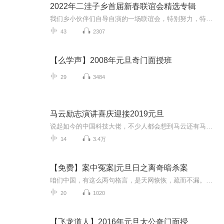
2022年二洼子乡首届新春联谊会精选专辑
我们乡小伙伴们自导自演的一场联谊会，特别努力，特别欢乐，是演播与后期共同发展的小伙伴们温馨的小小家园
43
2307
【么学声】2008年元旦奇门面授班
29
3484
马云励志演讲喜庆迎接2019元旦
说起如今的中国科技大佬，不少人都会想到马云还有马化腾等人。尤其是马云，关于科技这一方面也是有投资不小的。可能很多人都还将阿里巴巴和马云定位在电商上，其实阿里巴巴早就变成了一个多元化的企业了。而且，在人工智能这一方面，马云可是有不少的成就...
14
3.4万
【免费】案中冤案|元旦日之离奇暗杀案
咱们中国，有这么两句格言，是天网恢恢，疏而不漏。这两句话中，所含的意义，就是言其人要作了恶事，纵然一时侥幸，能够逃出法网，但是叶落归根，依然逃不出天网去。所谓人间私语，天闻若雷，暗室亏心，神目如电，少不得默默中有个道理，总会有报应临头的...
20
1020
【飞龙道人】2016年元旦太公奇门面授