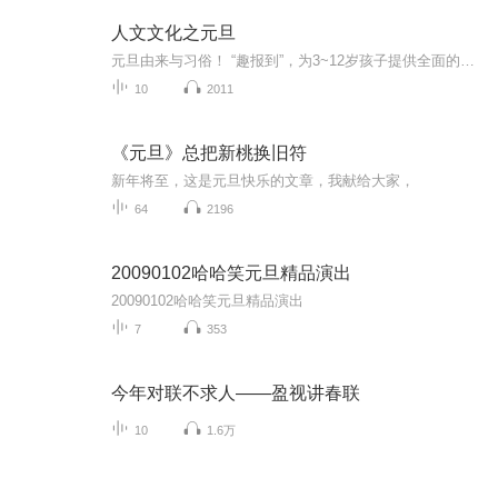
人文文化之元旦
元旦由来与习俗！ “趣报到”，为3~12岁孩子提供全面的通识知识系列课程。让孩子广泛接触通识教育，掌握更全面的天文，历史，地理，艺术，生活及科普知识。找到兴趣，快乐成长！...
10
2011
《元旦》总把新桃换旧符
新年将至，这是元旦快乐的文章，我献给大家，
64
2196
20090102哈哈笑元旦精品演出
20090102哈哈笑元旦精品演出
7
353
今年对联不求人——盈视讲春联
10
1.6万