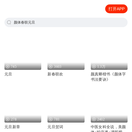
打开APP
颜体春联元旦
745
3603
1.3万
元旦
新春联欢
颜真卿楷书《颜体字
书法要诀》
278
781
2402
元旦新章
元旦贺词
中医女科全说，美颜