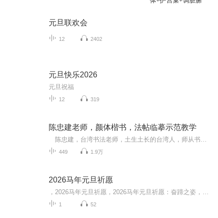
体+护宫巢+调脏腑
元旦联欢会
12
2402
元旦快乐2026
元旦祝福
12
319
陈忠建老师，颜体楷书，法帖临摹示范教学
陈忠建，台湾书法老师，土生土长的台湾人，师从书法家江育民、林进忠。先后毕业于台北师专、台北教育学院、台湾艺术大学，目前从事书法教学工作。
449
1.9万
2026马年元旦祈愿
，2026马年元旦祈愿，2026马年元旦祈愿：奋蹄之姿，赴时代之约我祈愿，2026年的中国 山河锦绣，繁荣昌盛。我祈愿，2026年的每个奋斗者，都能策马扬鞭，不负韶华。我祈愿，2026年的情感世界，温暖纯粹 情谊绵长。我祈愿，，2026年的我们，心怀热爱，向阳而...
1
52