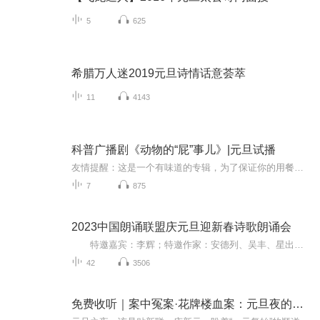
5
625
希腊万人迷2019元旦诗情话意荟萃
11
4143
科普广播剧《动物的“屁”事儿》|元旦试播
友情提醒：这是一个有味道的专辑，为了保证你的用餐心情，请不要在进食时收听！《动物的“屁”事儿》 作者: [美] 尼克·卡鲁索 ／ [英] 达尼·拉巴奥蒂 著， [美] 伊桑·科贾克 绘图，王佩、王双语 译猫会放屁，它们的屁臭得很。章鱼虽然不放屁，但可...
7
875
2023中国朗诵联盟庆元旦迎新春诗歌朗诵会
特邀嘉宾：李辉；特邀作家：安德列、吴丰、星出而作、静水流深；总策划：凤雏生；总监制：静心；总导演：化虹；执行总监：莺子；主持人：静心、化虹
42
3506
免费收听｜案中冤案·花牌楼血案：元旦夜的沉冤与昭雪