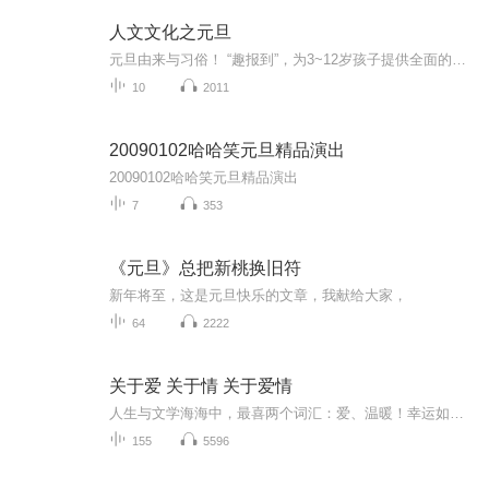
人文文化之元旦
元旦由来与习俗！ “趣报到”，为3~12岁孩子提供全面的通识知识系列课程。让孩子广泛接触通识教育，掌握更全面的天文，历史，地理，艺术，生活及科普知识。找到兴趣，快乐成长！...
10
2011
20090102哈哈笑元旦精品演出
20090102哈哈笑元旦精品演出
7
353
《元旦》总把新桃换旧符
新年将至，这是元旦快乐的文章，我献给大家，
64
2222
关于爱 关于情 关于爱情
人生与文学海海中，最喜两个词汇：爱、温暖！幸运如我，与喜马拉雅、韩基聪、糖思哲一起，情书系列送给您，愿您被爱包围且永远被这个世界温柔以待！
155
5596