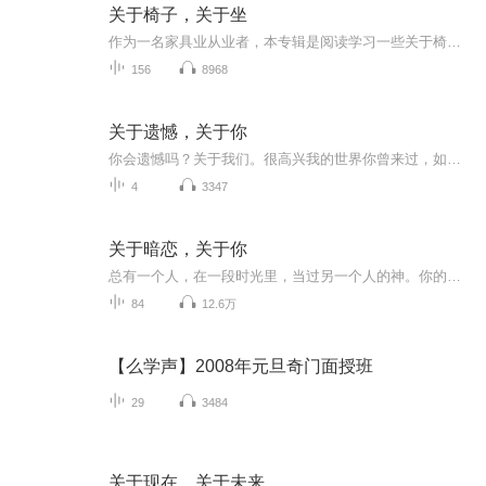
关于椅子，关于坐
作为一名家具业从业者，本专辑是阅读学习一些关于椅子、家具类的书籍，以及因此产生的一些想法。
156
8968
关于遗憾，关于你
你会遗憾吗？关于我们。很高兴我的世界你曾来过，如果当初能够陪你一起走到最后，该多好。
4
3347
关于暗恋，关于你
总有一个人，在一段时光里，当过另一个人的神。你的心，明明是想靠近，却还是不肯迈出去那一步。后来，你却一直没有告诉过他，在你最好的时光里，你曾经很喜欢他。十八岁的时候，开始喜欢你，直到现在，我依然会想起你。你就是我青春的全部。那些关于暗恋...
84
12.6万
【么学声】2008年元旦奇门面授班
29
3484
关于现在，关于未来