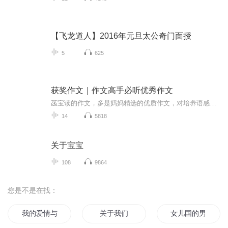
【飞龙道人】2016年元旦太公奇门面授
5
625
获奖作文｜作文高手必听优秀作文
菡宝读的作文，多是妈妈精选的优质作文，对培养语感有非常大的帮助，坚持听，会把作文越写越好。我们只是在自己学习时顺便录音，没有特别的设备。毕竟菡宝也有自己的学习任务和生活。追求完美者，勿进！作者简介：菡宝，三年级。兴趣爱好广泛：跆拳道、钢琴、笛子、国画、手工……曾在某市级电台播出多期节目。非常开朗，喜欢学习。菡宝妈：（1）家庭教育指导师、青少年学习问题咨询（2）全国鲁迅青少年文学奖优秀指导老师（3）一年辅导学生在《少年文艺》《全国优秀作文选》等知名刊物发表文章逾百篇。如果对育儿有困惑，您也可以找菡宝妈一起探讨。感谢您和菡宝一起成长！这是一个妈妈和孩子学习日常！
14
5818
关于宝宝
108
9864
您是不是在找：
我的爱情与你无关
关于我们
女儿国的男公关