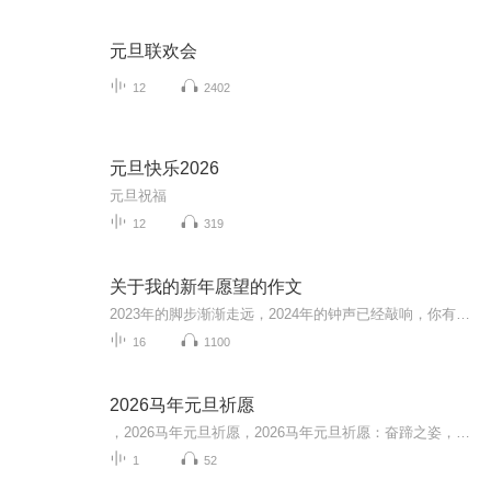
元旦联欢会
12
2402
元旦快乐2026
元旦祝福
12
319
关于我的新年愿望的作文
2023年的脚步渐渐走远，2024年的钟声已经敲响，你有什么新年愿望吗？让我们一起来分享优秀作文。
16
1100
2026马年元旦祈愿
，2026马年元旦祈愿，2026马年元旦祈愿：奋蹄之姿，赴时代之约我祈愿，2026年的中国 山河锦绣，繁荣昌盛。我祈愿，2026年的每个奋斗者，都能策马扬鞭，不负韶华。我祈愿，2026年的情感世界，温暖纯粹 情谊绵长。我祈愿，，2026年的我们，心怀热爱，向阳而...
1
52