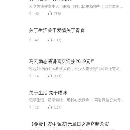
分享关注播主本人与朋友们的记忆更新频率：努力做到周更内容重点：加油
40
7876
关于生活关于爱情关于青春
62
1.1万
马云励志演讲喜庆迎接2019元旦
说起如今的中国科技大佬，不少人都会想到马云还有马化腾等人。尤其是马云，关于科技这一方面也是有投资不小的。可能很多人都还将阿里巴巴和马云定位在电商上，其实阿里巴巴早就变成了一个多元化的企业了。而且，在人工智能这一方面，马云可是有不少的成就...
14
3.4万
关于生活 关于喵咪
记录生活，记录猫咪，用我心发我声！ 同名微信公众号：尔生不凡
12
1.3万
【免费】案中冤案|元旦日之离奇暗杀案