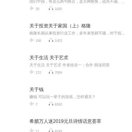
咱们中国，有这么两句格言，是天网恢恢，疏而不漏。这两句话中，所含的意义，就是言其人要作了恶事，纵然一时侥幸，能够逃出法网，但是叶落归根，依然逃不出天网去。所谓人间私语，天闻若雷，暗室亏心，神目如电，少不得默默中有个道理，总会有报应临头的...
20
1020
关于投资关于家国（上）格隆
格隆长期从事投资行业工作，多年来笔耕不辍，对于投资市场尤其是海外投资研究感悟良多。本书汇集了作者二十多年来投资生涯的深入思考和笔记，分为上下两篇。上篇为投资篇，其中不乏作者对市场的尖锐洞察，读来令人茅塞顿开，拍手叫绝；下篇为家国篇，作者...
156
3.8万
关于生活 关于艺朮
关于生活 关于艺朮 作者徐东一：合作 朗读郑荣
172
7004
关于钱
赚钱 可以玩一辈子的游戏，怎样通关？
7
8162
希腊万人迷2019元旦诗情话意荟萃
11
4143