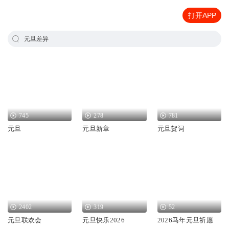
打开APP
元旦差异
745
278
781
元旦
元旦新章
元旦贺词
2402
319
52
元旦联欢会
元旦快乐2026
2026马年元旦祈愿