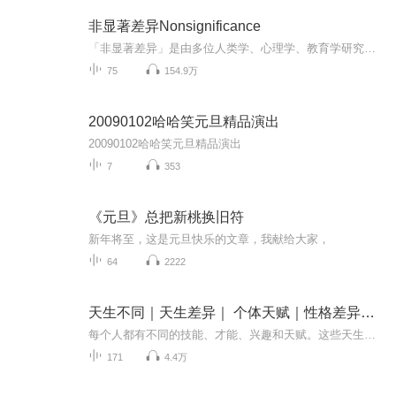
非显著差异Nonsignificance
「非显著差异」是由多位人类学、心理学、教育学研究者发起的一档泛文化类播客，议题范围包括但不限于：育儿、家庭、女性、婚姻，呈现主流声音中的一丝冷静，不定时更新，欢迎关注。
75
154.9万
20090102哈哈笑元旦精品演出
20090102哈哈笑元旦精品演出
7
353
《元旦》总把新桃换旧符
新年将至，这是元旦快乐的文章，我献给大家，
64
2222
天生不同｜天生差异｜ 个体天赋｜性格差异｜天生的魅力
每个人都有不同的技能、才能、兴趣和天赋。这些天生的差异可以极大地影响我们如何理解世界，对待他人，以及如何解决问题。在协同创新领域中，个体差异以及其背后的天生力量尤为显著。每个人可能都具有不同程度的协同作用和创新能力。一些人可能在团队中出...
171
4.4万