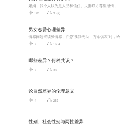
婚姻，我个人认为是人品和信任。夫妻双方尊重感情，双方人品道德，促使夫妻信任。婚姻生活会被时间消磨，能撑起一个家的永远都不会是索取，而是付出，付出会让一个人变得苍老，我想苍老后的感情才是真感情吧……生活应该是平淡快乐、安静祥和才是，觉对不是刺激玩闹和金钱的索取……平平淡淡才是真我觉得吧，婚姻最重要的就是，你们互相深爱着对方，嗯，然后呢，对对方有一定的信任和关心，然后呢不会天天吵架，有一方可以去包容你。最重要的是爱和信任，爱是这世间最大的力量，加之信任，婚姻会坚不可摧牢不可破
301
3.9万
男女恋爱心理差异
情感问题找续缘情感，在您“孤独无助、万念俱灰”时，给您的特效药，全心全力、全面分析,找到问题根本原因,成功复合者都在免费分享成功案例！关注：xuyuanqg，获取资深情感专家解答情感问题。续缘婚恋诊疗中心官方网站：www.wanhuiaiqing.com联系我们：情...
7
1664
哪些差异？何种共识？
7
385
论自然差异的伦理意义
4
252
性别、社会性别与两性差异