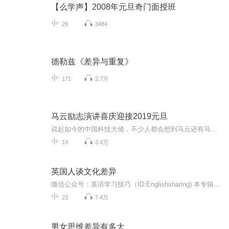
【么学声】2008年元旦奇门面授班
29
3484
德勒兹《差异与重复》
171
2.7万
马云励志演讲喜庆迎接2019元旦
说起如今的中国科技大佬，不少人都会想到马云还有马化腾等人。尤其是马云，关于科技这一方面也是有投资不小的。可能很多人都还将阿里巴巴和马云定位在电商上，其实阿里巴巴早就变成了一个多元化的企业了。而且，在人工智能这一方面，马云可是有不少的成就...
14
3.4万
英国人谈文化差异
微信公众号：英语学习技巧（ID:Englishsharing) 本专辑主要内容为culture shock（文化差异），受邀主播为精通中英文，同时熟悉中国文化和外国文化的明星导师。 明星导师通过双语的形式来讲解文化差异，顺便让大家也学习地道的口语表达方式。 明星导师Joe是英国人，毕业于世界百强名校利物浦大学。幽默风趣、纯正的British accent。Yale是台湾人，从小在美国长大。现在在台湾担任制片人和导演，他的短片曾获百花奖电影节的提名。他的口音为美式发音。 两位导师各有特色，希望你们喜欢。 Hope you guys enjoy it~
23
7.4万
男女思维差异有多大