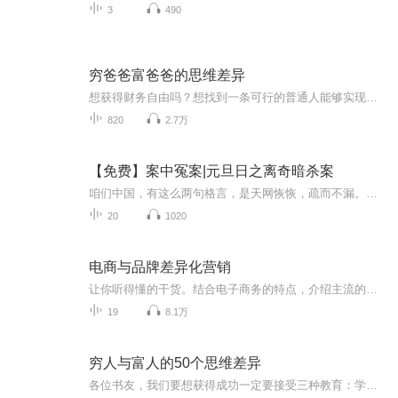
3
490
穷爸爸富爸爸的思维差异
想获得财务自由吗？想找到一条可行的普通人能够实现财务自由的路吗？听一听这张专辑，一定会给你有启发的！交流meqxx123 （想交流和进我们读书群的听友，加薇meqxx123，请注明是通过什么途径了解到的播音）真正的财务自由是什么？财务自由，就是当你不工...
820
2.7万
【免费】案中冤案|元旦日之离奇暗杀案
咱们中国，有这么两句格言，是天网恢恢，疏而不漏。这两句话中，所含的意义，就是言其人要作了恶事，纵然一时侥幸，能够逃出法网，但是叶落归根，依然逃不出天网去。所谓人间私语，天闻若雷，暗室亏心，神目如电，少不得默默中有个道理，总会有报应临头的...
20
1020
电商与品牌差异化营销
让你听得懂的干货。结合电子商务的特点，介绍主流的品牌差异化运作手段及特点，助力广大中小卖家从店铺到品牌化建设。
19
8.1万
穷人与富人的50个思维差异
各位书友，我们要想获得成功一定要接受三种教育：学校教育、职业教育、财商教育。因为学校没有开设财商教育的课程，所以很多人只接受了前两种教育，本专辑可以帮助你打开你财商学习的大门，帮你看到一个全新的世界，是富人的世界。穷人和富人之间的差别不...