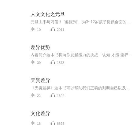
人文文化之元旦
元旦由来与习俗！ “趣报到”，为3~12岁孩子提供全面的通识知识系列课程。让孩子广泛接触通识教育，掌握更全面的天文，历史，地理，艺术，生活及科普知识。找到兴趣，快乐成长！...
10
2011
差异优势
内容简介这本书将向你发起能力的挑战！认知 才能 选择=能力能力挑战始于认知，认知将掀掉压制你能力的帽子。专注开发七大核心能力，分层建立，进而发挥复合效应，而九个关键领域的正确选择，让你的能力*化。制造差异优势，就能打破能力停滞，践行迈向非凡...
39
1873
天资差异
《天资差异》这本书可以帮助我们正确的判断自己以及他人的禀赋，可以了解著名的MBTI性格测试工具，并且评估自己的性格类型，突破人际之间的性格壁垒，强化个人性格优势，回避性格局限，分析他人性格，提高人际沟通能力。
22
1692
文化差异
16
6898