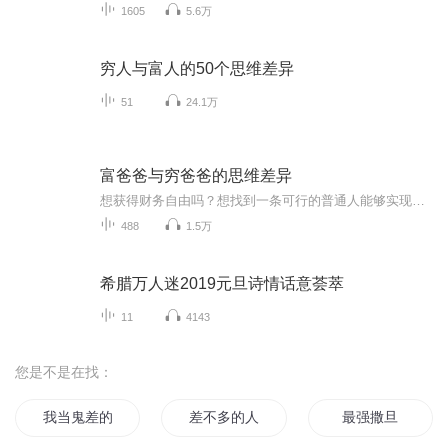
1605
5.6万
穷人与富人的50个思维差异
51
24.1万
富爸爸与穷爸爸的思维差异
想获得财务自由吗？想找到一条可行的普通人能够实现财务自由的路吗？听一听这张专辑，一定会给你有启发的！交流meqxx123（请注明是通过什么途径了解到的播音。） （想交流和进我们读书群的听友，加薇meqxx123，请注明是通过什么途径了解到的播音）真正的...
488
1.5万
希腊万人迷2019元旦诗情话意荟萃
11
4143
您是不是在找：
我当鬼差的那几年
差不多的人生
最强撒旦