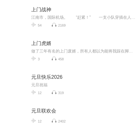
上门战神
江南市，国际机场。 “赶紧！” 一支小队穿插在人群中开道，这群人各个气度不凡，精气十足，眉心破宇，剑眉孕着煞气，眸中藏着锋芒。 随便一人，放在外面，绝对是出类拔萃，个性张扬之辈！ 但，就是这样一群人，行为规范却苛刻到了极致，他们...
54
2169
上门虎婿
做了三年有名的上门废婿，所有人都以为能将我踩在脚下肆意践踏。甚至就连我的美女老婆，都嫌弃我是个窝囊废。直到那天爷爷寿宴，数万黑衣人堵在门口，对着蹲在角落啃馒头的身影深深鞠躬。“少爷！欢迎回家！”1、该专辑免费收听。2、在收听过程中，如想快...
3
458
元旦快乐2026
元旦祝福
12
319
元旦联欢会
12
2402