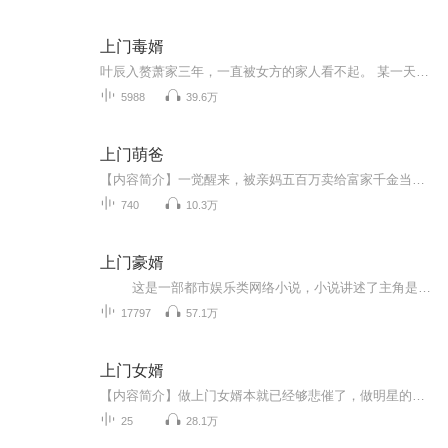
上门毒婿
叶辰入赘萧家三年，一直被女方的家人看不起。 某一天，自己的兄弟染上重病，疯了般的开始咬人，险些死在了急诊室。 医生告诉她，只有浣熊市开发的抗毒血清才能救人，然而叶辰根本买不起血清。 叶辰需要血清救人，却发现血清全被萧家收购了，打算囤积卖高价，逼不得已，叶辰只好…… 哈哈哈，自己写的小说，看上去是个蹭热度的赘婿文，但其实是个末世丧尸文。 哈哈哈，开玩笑的啦。 看那些赘婿文都太憋屈了，于是借着他们的框架自己写一本，有部分剧情很像，但我 主要的目的是吐槽，而且写的大多都比较爽一点。
5988
39.6万
上门萌爸
【内容简介】一觉醒来，被亲妈五百万卖给富家千金当上门女婿。套路？什么套路，这人都穿越了还讲什么套路？不服？那就酒瓶子招呼。写歌，写剧本，写小说，拍电影还兼顾带孩子。我不是猛爸，我是萌爸！【作者/主播】作者：旁墨，网络小说作家。主播：高亮【...
740
10.3万
上门豪婿
这是一部都市娱乐类网络小说，小说讲述了主角是顶尖家族的大少爷，因兄长陷害被家族抛弃，被迫入赘萧初然家三年。期间他饱受冷眼，连妻子也无法亲近，但他隐忍不发，暗中积蓄力量。三年后，时机成熟，他展现非凡实力，不仅洗清冤屈，更坐拥百...
17797
57.1万
上门女婿
【内容简介】做上门女婿本就已经够悲催了，做明星的上门女婿更是难上加难，但杨晨觉得这一切都还不是最惨的，没想到自己还没结婚，却已经做了爹……【作者/主播简介】作者：穿着西装配拖鞋，网络小说作家。主播团队：芥子须弥家族，赵耀，颜颜，叮咚【购买...
25
28.1万