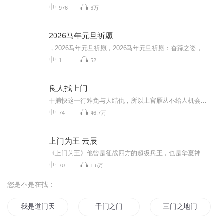
976
6万
2026马年元旦祈愿
，2026马年元旦祈愿，2026马年元旦祈愿：奋蹄之姿，赴时代之约我祈愿，2026年的中国 山河锦绣，繁荣昌盛。我祈愿，2026年的每个奋斗者，都能策马扬鞭，不负韶华。我祈愿，2026年的情感世界，温暖纯粹 情谊绵长。我祈愿，，2026年的我们，心怀热爱，向阳而...
1
52
良人找上门
干捕快这一行难免与人结仇，所以上官雁从不给人机会寻仇。「姑娘有点面熟？」冷俊公子盯着她。「我大门不出，二门不迈，公子认错人了。」她含羞回应。两人再度相遇，冷俊公子盯着她。「既大门不出，二门不迈，怎麽做起生意来了？」「家境艰难，上有父老下有雏儿，身不由己。」她楚楚可怜回应。两人三度相遇，冷俊公子盯着她。「瞧姑娘一身行头价值不菲，看不出家境艰难。」「别看我表面光鲜亮丽，其实在家不得宠呀。」她委屈含泪。刑案升堂，直到望见高坐上头的钦差大人，她才明白何谓官大一级压死人。「上官捕快，你还有何话说？」冷俊公子四度盯着她。她瞠目结舌，心下叫糟，这厮果然是上门来寻仇的！御花园里，正值盛年的皇帝与年轻有为的臣子，正在对弈。「狄爱卿。」「臣在。」「为朕查案办差，得罪权臣，爱卿辛苦了，想要什麽赏赐？」狄璟淡然回覆。「为皇上分忧解劳，是臣该做的，臣不苦。」皇上听若未闻，继续问：「想升官？还是发财？」「官位和财富对臣而言，有如浮云。」皇上叹息了。「朕知道你的为人，别矫情了，直说吧。」狄璟也不罗嗦。「既如此，便请皇上为臣赐婚吧。」皇上面露为难。「狄爱卿这是逼朕做坏人，帮你抢媳妇哪。」狄璟淡定落下一子。「若皇上愿开金口，臣会收拾残局的。」「那个上官丫头可不好对付哪。」「总要有人收拾她，臣愿担这个责。」皇上矫情的笑了。「朕准你所求。」「谢皇上。」一场棋局，狄璟成功算计了某人。
74
46.7万
上门为王 云辰
《上门为王》他曾是征战四方的超级兵王，也是华夏神医的传人，因特殊任务回归都市，给冰山女总裁当上门女婿！ 甘于平凡的他面对各种麻烦果断出手，面对各路美女，他见好就收……1、该专辑免费收听。2、小说的文字版已经全部都更新完了。由于音频节目更新的比较慢，如想快速阅读小说文字版的全部章节，请在微信中搜索公众号【小灿读书】，关注后，回复【31】便可快速阅读小说文字版全集。（注意：需要在公众号中回复才有效哦...
70
1.6万
您是不是在找：
我是道门天师
千门之门
三门之地门天书