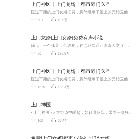
上门神医丨上门龙婿丨都市奇门医圣
医道平庸的上门女婿江昊，意外继承了祖上的元始医仙传承，从此脱胎换骨，面对女神总裁老婆的漠视，丈母娘的羞辱贱骂，世人的冷眼耻笑，他一路逆袭，俘获娇妻芳心，更是一步步崛起站到了全世界的顶点。
501
49.9万
上门龙婿|上门女婿|免费有声小说
陈飞，一个孤儿，劳改犯，在监狱偶遇江湖奇人龙叔，学的什么绝世功法，出狱后神奇逆袭，成为华夏神秘组织昆仑秘境的老大，最后惨遭智多星闻人天奇所害，失去记忆成为了一个三流豪门的上门女婿，一次与大衍期高手对决的时候知道自己惊人的身世，和家族被灭...
80
176.5万
上门神医丨上门龙婿丨都市奇门医圣
医道平庸的上门女婿江昊，意外继承了祖上的元始医仙传承，从此脱胎换骨，面对女神总裁老婆的漠视，丈母娘的羞辱贱骂，世人的冷眼耻笑，他一路逆袭，俘获娇妻芳心，更是一步步崛起站到了全世界的顶点。
1625
153.3万
上门神医
<上门神医>人在绝望中崛起，如触底反弹，带着一身狂气纵横都市。 一手掌银针，一手握生死，我要将所有看不起我的人统统踩在脚下。1、该专辑免费收听。2、小说的文字版已经全部都更新完了由于音频节目更新的比较慢，如想快速阅读小说文字版的全部章节，请在微信中搜索公众号【小灿读书】，关注后，回复【66】便可快速阅读小说文字版全集。（注意：需要在公众号中回复才有效哦
100
63.4万
免费|上门女婿|都市小说&上门&女婿