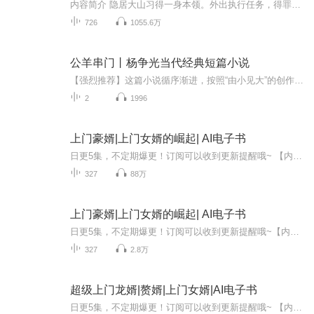
内容简介 隐居大山习得一身本领。外出执行任务，得罪一些家族，你觉得李飞会在乎？被联名追杀，还好有一个牛掰师傅，用秘术复活，却成了一个上门女婿？难道你在逗我？主播简介 为她读书的海声：喜马拉雅独家签约主播，喜马拉雅大学签约讲师，电视台新闻...
726
1055.6万
公羊串门丨杨争光当代经典短篇小说
【强烈推荐】这篇小说循序渐进，按照“由小见大”的创作手法描写了由王满胜的公羊跑到胡安全羊圈中“私会”母羊的小事展开的故事，最开始胡家和王家为了两块五的配种费而产生矛盾，由此引出了法和理之间的争论，随后王满胜用脚踹了胡家的母羊导致配种失败...
2
1996
上门豪婿|上门女婿的崛起| AI电子书
日更5集，不定期爆更！订阅可以收到更新提醒哦~ 【内容简介】 在繁华掩映的丰城，秦南背负着母亲的私心之债，屈居柳家，成为众人嘲讽的上门女婿。柳家的冷眼与漠视，铸就了他的隐忍与不甘。转机突现，京城秦家掷出橄榄枝——归来地产，秦南唯有将其推向辉...
327
88万
上门豪婿|上门女婿的崛起| AI电子书
日更5集，不定期爆更！订阅可以收到更新提醒哦~【内容简介】秦南不愿回归家族，为爱入赘柳家，却受尽嘲讽，隐忍四年。丈母娘：“废物，马上跟我女儿离婚！”话音刚毕，豪车开道，游轮摆渡，直升机护航，请求秦南回归。丈母娘跪地哭求：“好女婿别走，妈给...
327
2.8万
超级上门龙婿|赘婿|上门女婿|AI电子书
日更5集，不定期爆更！订阅可以收到更新提醒哦~ 【内容简介】 重生于落魄赌徒赵佳明体内，楚寒天曾是商界骄子，今为洗刷耻辱，他决定重塑赵佳明。顾诗雅，昔日白富美，如今网店维生，面对丈夫的突变，她满心疑惑。楚寒天以非凡商业智谋，引领顾诗雅网店崛...