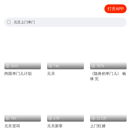
打开APP
元旦上门串门
3435
745
7870
跨国串门儿计划
元旦
《隐身的串门儿》 杨
绛 完
781
278
12.2万
元旦贺词
元旦新章
上门狂婿