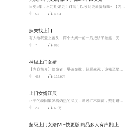
日更5集，不定期爆更！订阅可以收到更新提醒哦~ 【内容简介】 秦小杰，一名落魄大学生，误入豪门陷阱，假扮校花张若熙的同性恋'上门女婿'。面对金钱压力，他并非同志，却在阴差阳错中掌握了郑兵的致命把柄。当张若熙遭遇混混李铁的危险时刻，秦小杰挺身而...
53
4064
妖夫找上门
有人给我盖上盖头，两个大妈一前一后把轿子抬起，另外两个一左一右跟在轿子旁边，嘴里念叨着，十分怪异。醒来的时候我的双手没有在被绑着…
7
810
神级上门女婿
【内容简介】修命者，堪破命数，超脱生死，诡秘至极。修运者，建立运朝，收集天下气运。修风水者，沟通阴阳两界，聚合天地之势。修阴德者，创立道门圣地，积攒无量功德。修读书者，调用文道法则，琴棋书画，各显神通。这是一个主角在修行者世界里摸爬滚打...
433
122.9万
上门女婿江辰
正午的骄阳散发着灼热的温度，透过红木圆窗，照射进圣凯因庄园围墙附近的一座小塔楼里。杜尘就躺在塔楼里的一张铺着白绒毯子的单人床上，赤身[***]，直勾勾地看着卧室的水晶顶棚，刺目的光线直射在他的眼眸上，但他丝毫没有转动眼球躲避的意思。屋顶的水晶...
230
6.3万
超级上门女婿|VIP快更版|精品多人有声剧|上门女婿|上门龙婿|最佳女婿