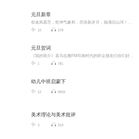
元旦新章
命途风霜尽，乾坤气象和，历添新岁月，福满旧山河！龙蛇交替，迎接全新的2025！
10
278
元旦贺词
《我的简介》喜马拉雅FM司南时代的听众朋友们你们好，首先非常感谢大家一直以来对司南时代的支持，为我们的进步提供宝贵的意见。马上我们将迎来2018年，在新的一年里我们会更加用心的给大家准备优秀的作品，2018我们一同进步。为了感谢大家长久以来的支持...
1
781
幼儿中班启蒙下
12
9659
美术理论与美术批评
3
319