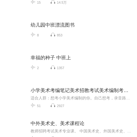
15
14.5万
幼儿园中班漂流图书
8
853
幸福的种子 中班上
2
1357
小学美术考编笔记美术招教考试美术编制考试复习资料
适合人群：想考小学美术编制的你。自己想考，录音路上听，希望能帮到想考的你~感恩遇见~愿一切都好~
51
2927
中外美术史、美术课程论
教师招聘考试美术专业课。 中国美术史、外国美术史、美术课程论。 美术 中国美术史 外国美术史 教师招聘资料分享群： 新课程改革：555095143 教育学：551413113 教育心理学：475315440