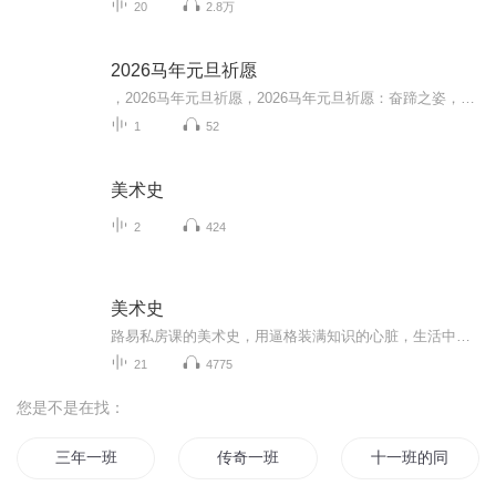
20
2.8万
2026马年元旦祈愿
，2026马年元旦祈愿，2026马年元旦祈愿：奋蹄之姿，赴时代之约我祈愿，2026年的中国 山河锦绣，繁荣昌盛。我祈愿，2026年的每个奋斗者，都能策马扬鞭，不负韶华。我祈愿，2026年的情感世界，温暖纯粹 情谊绵长。我祈愿，，2026年的我们，心怀热爱，向阳而...
1
52
美术史
2
424
美术史
路易私房课的美术史，用逼格装满知识的心脏，生活中的每一件小事都是历史和文化的投影。你无知道真相，只需给自己带上面纱，让想象把理智浸在冥河里。如果这是梦，让我继续睡。
21
4775
您是不是在找：
三年一班
传奇一班
十一班的同学