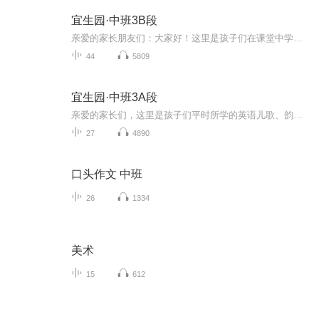
宜生园·中班3B段
亲爱的家长朋友们：大家好！这里是孩子们在课堂中学习的英语儿歌、韵律、单词、短语、句子等的音频，请家长们在家里陪孩子们一起学习，每天说一说英语。如果您懂一些英语，可以把英语融入生活，将学习的内容与生活实际相结合，和孩子做简单的日常英语交流...
44
5809
宜生园·中班3A段
亲爱的家长们，这里是孩子们平时所学的英语儿歌、韵律等，请家长们在家里巧妙地挤出时间让孩子听一听英语音频，可以在在空闲时、玩耍时、睡觉前，当背景音乐循环播放，多听一听，磨耳朵~。如果您懂一些英语，可以把英语融入生活，将课堂内容与生活实际相结...
27
4890
口头作文 中班
26
1334
美术
15
612