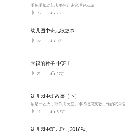
手把手帮助新班主任迅速管理好班级
75
7982
幼儿园中班儿歌故事
22
9万
幸福的种子 中班上
22
27万
幼儿园中班故事（下）
聚是一团火，散作满天星。即将结束支教工作的我真舍不得小家伙们。给你们留下老师的声音，希望能陪伴着你们的童年。感谢命运让我们相遇。爱你们！
11
5.5万
幼儿园中班儿歌（2018秋）