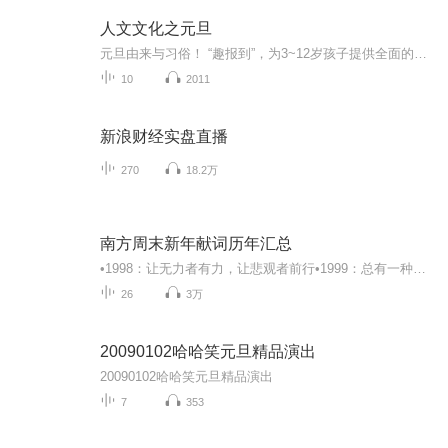
人文文化之元旦
元旦由来与习俗！ “趣报到”，为3~12岁孩子提供全面的通识知识系列课程。让孩子广泛接触通识教育，掌握更全面的天文，历史，地理，艺术，生活及科普知识。找到兴趣，快乐成长！...
10
2011
新浪财经实盘直播
270
18.2万
南方周末新年献词历年汇总
•1998：让无力者有力，让悲观者前行•1999：总有一种力量让我们泪流满面•2000：我们从来没有放弃，因为我们爱得深沉•2001：愿新年的阳光照亮你的梦想•2002：走在中国的大地上•2003：“全面小康”与“公正社会”•2004：这梦想，不休不止•2005：这是...
26
3万
20090102哈哈笑元旦精品演出
20090102哈哈笑元旦精品演出
7
353