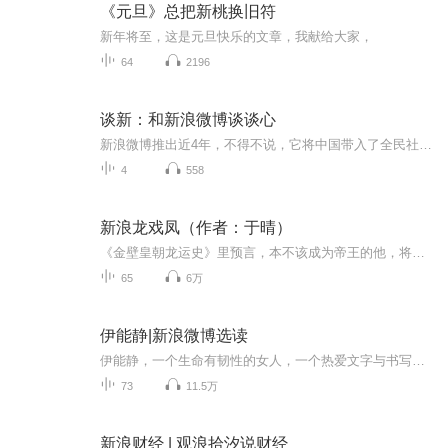
《元旦》总把新桃换旧符
新年将至，这是元旦快乐的文章，我献给大家，
64
2196
谈新：和新浪微博谈谈心
新浪微博推出近4年，不得不说，它将中国带入了全民社交网络的时代。在此之上，基于微博的各个方向也都在不断探索着新的机遇和模式。 虽然在新浪微博庞大的用户群和海量的数据面前，有人为了赚快钱不惜使用掉节操的营销手段，但这毕竟不是可持续的良性模式。不过，各类良莠不齐的营销模式的出现，很快探索出了微博在社交属性之外的电商可能，也逐渐引起关注并最终成为了一股浪潮。可是微博的可能性仅仅如此吗？微博营销难道就是微博社会化电商的终极形态了吗？微博的下一个浪潮点在哪儿呢？2013年，新浪微博成长的关键一年，随着 Page 的勇敢试水，我们看到新浪微博多年积累的庞大数据和用户量，结合颠覆性的产品思路，正在帮助它勾勒出愈加清晰的未来价值
4
558
新浪龙戏凤（作者：于晴）
《金壁皇朝龙运史》里预言，本不该成为帝王的他，将在位时间不长，且会在某一天被个叫无盐的女人谋害……一女出，谓无盐，得帝而毁之。无盐女到底是谁……她？！与他一夜疯狂的雕版师？！真是……寻踪觅迹无处，那人却阴错阳差上了他的楼船又受了香……就只是一个喜欢雕版的姑娘，对他能有什么威胁性？她是怎么对他动了杀心？或“毁”字有其它注解？
65
6万
伊能静|新浪微博选读
伊能静，一个生命有韧性的女人，一个热爱文字与书写的大爱妈妈，一个演艺界少有的真实纯粹的正能量女神，2009年9月12日至今，在微博上毫不保留的倾情分享她关于心灵成长、自我疗愈、养儿育儿、变美变漂亮、乃至为人处事的所思所为，在美丽又有智慧的道路上渐入佳境的你一定不要错过喔~~
73
11.5万
新浪财经 | 观浪拾汐说财经