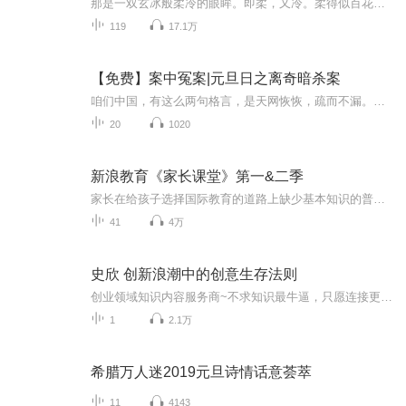
那是一双玄冰般柔冷的眼眸。即柔，又冷。柔得似百花争馥香，睁眼即醉；冷得似华山顶端千年不融的霜雪，寒苍茫茫。天下间幽柔恬静的女子，或许很多。冷傲胜雪的，怕也不少。但她，拥有世间上独一无二的柔冷，是任何人都无法模仿。这是她独有的，让尘世为她...
119
17.1万
【免费】案中冤案|元旦日之离奇暗杀案
咱们中国，有这么两句格言，是天网恢恢，疏而不漏。这两句话中，所含的意义，就是言其人要作了恶事，纵然一时侥幸，能够逃出法网，但是叶落归根，依然逃不出天网去。所谓人间私语，天闻若雷，暗室亏心，神目如电，少不得默默中有个道理，总会有报应临头的...
20
1020
新浪教育《家长课堂》第一&二季
家长在给孩子选择国际教育的道路上缺少基本知识的普及和专业的指导，所以新浪教育想利用自身的平台优势为家长和行业专家们搭建一个沟通的桥梁，“家长课堂”应运而生。每周我们会邀请行业专家就国际择校、留学申请、出国考试、移民、艺术留学等话题在对应...
41
4万
史欣 创新浪潮中的创意生存法则
创业领域知识内容服务商~不求知识最牛逼，只愿连接更鲜活！互联网云商学院首席讲师：晓一，欢迎交流学习：mo31678
1
2.1万
希腊万人迷2019元旦诗情话意荟萃
11
4143