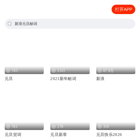
打开APP
新浪元旦献词
745
1311
87.9万
元旦
2023新年献词
新浪
781
278
319
元旦贺词
元旦新章
元旦快乐2026