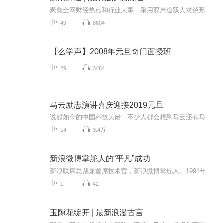
聚焦全网财经热点和行业大事，采用双声道双人对谈形式，每期精简 10 分钟，在通勤路上，让观浪拾汐陪你一起读懂每日财经要事~
49
8604
【么学声】2008年元旦奇门面授班
29
3484
马云励志演讲喜庆迎接2019元旦
说起如今的中国科技大佬，不少人都会想到马云还有马化腾等人。尤其是马云，关于科技这一方面也是有投资不小的。可能很多人都还将阿里巴巴和马云定位在电商上，其实阿里巴巴早就变成了一个多元化的企业了。而且，在人工智能这一方面，马云可是有不少的成就...
14
3.4万
新浪微博掌舵人的“平凡”成功
新浪联席总裁兼首席技术官，新浪微博掌舵人。1991年从中山大学硕士毕业后进入美国加州大学伯克利分校攻读博士学位。先后担任过美国第一代互联网搜索引擎Excite核心技术总监和首席科学家；网易首席技术官；eBay公司历史上首位华人全球副总裁；思科系统公司全球副总裁；美国华源科技学会副会长。曾被美国前副总统和诺贝尔奖得主戈尔誉为“硅谷华人骄傲”。
1
42
玉隙花绽开 | 最新浪漫古言