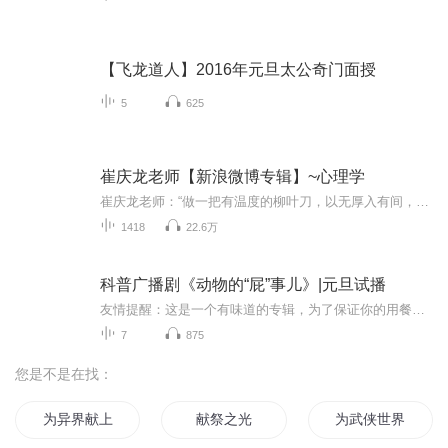
【飞龙道人】2016年元旦太公奇门面授
5
625
崔庆龙老师【新浪微博专辑】~心理学
崔庆龙老师：“做一把有温度的柳叶刀，以无厚入有间，恢恢乎其于游刃必有余地”文章转自:新浪微博@崔庆龙_ 微信公众号：cuiqinglong12345
1418
22.6万
科普广播剧《动物的“屁”事儿》|元旦试播
友情提醒：这是一个有味道的专辑，为了保证你的用餐心情，请不要在进食时收听！《动物的“屁”事儿》 作者: [美] 尼克·卡鲁索 ／ [英] 达尼·拉巴奥蒂 著， [美] 伊桑·科贾克 绘图，王佩、王双语 译猫会放屁，它们的屁臭得很。章鱼虽然不放屁，但可...
7
875
您是不是在找：
为异界献上童年
献祭之光
为武侠世界献上妖