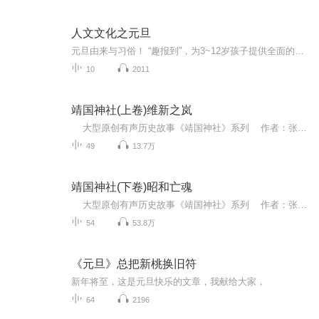
人文文化之元旦
元旦由来与习俗！ “趣报到”，为3~12岁孩子提供全面的通识知识系列课程。让孩子广泛接触通识教育，掌握更全面的天文，历史，地理，艺术，生活及科普知识。找到兴趣，快乐成长！...
10
2011
靖国神社(上卷)维新之岚
大型原创有声历史故事《靖国神社》系列 作者：张北冥 播音：张北冥 以日本靖国神社供奉的历史人物为独特视角，揭示近代日本与近代中国百年间的救亡图存之路与战争恩怨情仇。本专辑简介 《靖国神社》上卷《维新之岚》——...
49
13.7万
靖国神社(下卷)昭和亡魂
大型原创有声历史故事《靖国神社》系列 作者：张北冥 播音：张北冥 以日本靖国神社供奉的历史人物为独特视角，揭示近代日本与近代中国百年间的救亡图存之路与战争恩怨情仇。本专辑简介《靖国神社》下卷《昭和亡魂》——靖...
54
53.8万
《元旦》总把新桃换旧符
新年将至，这是元旦快乐的文章，我献给大家，
64
2196