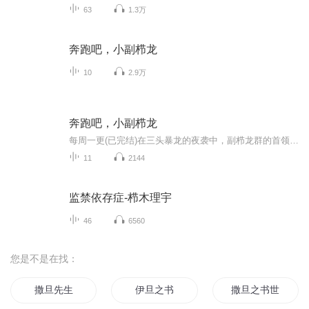
63
1.3万
奔跑吧，小副栉龙
10
2.9万
奔跑吧，小副栉龙
每周一更(已完结)在三头暴龙的夜袭中，副栉龙群的首领大冠为了保护弱小的雾角而不幸牺牲。雾角母子因此成为龙群的拖累而被驱逐。他们在危机四伏的荒原上流浪，历尽艰险。幸好有一位特殊的“小朋友”，总能在危险来临时化险为夷。在一次意外中，妈妈永远离开了雾角……雾角又将面临什么样的危险处境呢？他最终能找到父亲的龙群吗？
11
2144
监禁依存症-栉木理宇
46
6560
您是不是在找：
撒旦先生
伊旦之书
撒旦之书世界末日