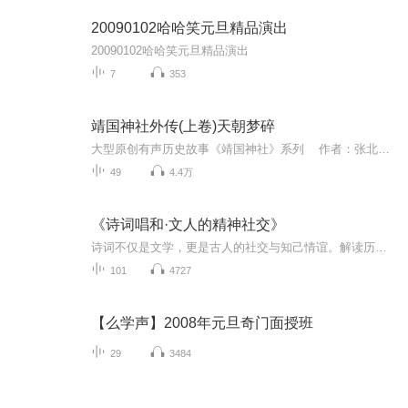
20090102哈哈笑元旦精品演出
20090102哈哈笑元旦精品演出
7
353
靖国神社外传(上卷)天朝梦碎
大型原创有声历史故事《靖国神社》系列 作者：张北冥 播音：张北冥《维新之岚》姊妹篇《天朝梦碎》本专辑简介 《靖国神社 外传》上卷《天朝梦碎》——晚清时期抗击日本侵略殉国英雄列传（1861——1901）为您讲述，为中国历史上第一次...
49
4.4万
《诗词唱和·文人的精神社交》
诗词不仅是文学，更是古人的社交与知己情谊。解读历史上著名的诗词唱和故事，如苏轼与苏辙，李白与杜甫等。感受文人之间高山流水般的知己情深与精神共鸣。
101
4727
【么学声】2008年元旦奇门面授班
29
3484