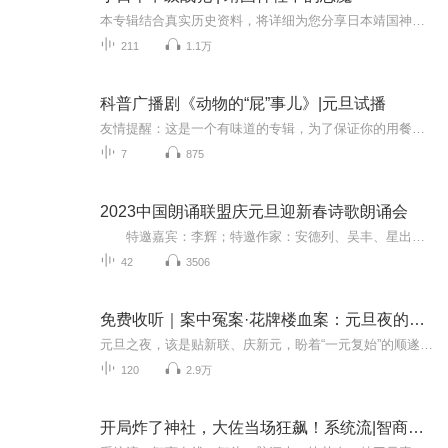
本专辑结合真实历史资料，将详细为您分享日本靖国神社中的十四名臭名昭著的恶魔甲级战犯及其犯下的滔天罪行。以警示国人勿忘国耻，珍惜当下！战后，世界各国组成了国际法庭，开始审判二战期间日本军国主义犯下的罪行，其中在远东国际军事法庭上，审判了28...
211
1.1万
科普广播剧《动物的“屁”事儿》|元旦试播
友情提醒：这是一个有味道的专辑，为了保证你的用餐心情，请不要在进食时收听！《动物的“屁”事儿》 作者: [美] 尼克·卡鲁索 ／ [英] 达尼·拉巴奥蒂 著， [美] 伊桑·科贾克 绘图，王佩、王双语 译猫会放屁，它们的屁臭得很。章鱼虽然不放屁，但可...
7
875
2023中国朗诵联盟庆元旦迎新春诗歌朗诵会
特邀嘉宾：李辉；特邀作家：安德列、吴丰、星出而作、静水流深；总策划：凤雏生；总监制：静心；总导演：化虹；执行总监：莺子；主持人：静心、化虹
42
3506
免费收听｜案中冤案·花牌楼血案：元旦夜的沉冤与昭雪
元旦之夜，该是贴新联、庆新元，盼着“一元复始”的顺遂时刻。南京花牌楼自古繁华，红灯笼映着沿街商铺，爆竹声里裹着市井欢腾，本是辞旧迎新的太平夜。金陵城的元旦，本该是张灯结彩、人声鼎沸，可偏有鲜血溅碎年光，无名尸横亘街头，惊破了两江总督治下...
120
2.9万
开局炸了神社，大佐当场狂飙！系统流|智商在线|智斗|脑洞大