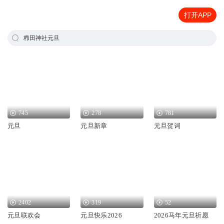
打开APP
栉田神社元旦
745
278
781
元旦
元旦新章
元旦贺词
2402
319
52
元旦联欢会
元旦快乐2026
2026马年元旦祈愿