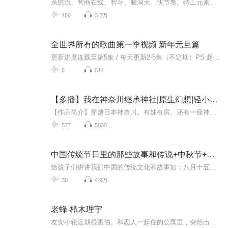
系统流、智商在线、智斗、脑洞大、快节奏、特工元素内容简介 小说的主角楚云因意外炸掉神社而遭到樱花国的全域通缉，从而开始了逃亡之旅。在这个过程中，楚云发现只要在敌国破坏得越多，他就变得越强。小说通过楚云的冒险经历，展现了他在追捕中逃生、在...
180
3.2万
全世界所有的歌曲第一季视频 新年元旦篇
更新进度连载至第5集 / 每天更新2-8集（不定期）PS.超级无敌好听！作者的话动感！动感！一起动感！订阅专辑就一起动感！动感！动感！动感！动感！副标题动感-歌曲的旅程计划只会出超好听的歌曲！永远出新的歌曲，很好听的歌曲让你们听的过瘾，把你听的兴奋...
6
514
【多播】我在神奈川继承神社|原生幻想|轻小说|热血|重生|AI专辑
【作品简介】穿越日本神奈川。有妹有房。还有一座神社。以及一个……即将被神明逼疯的爷爷。【作者简介】献歌【购买须知】1、本作品为付费有声书，前82集为免费试听，购买成功后，即可收听，可下载重复收听。2、版权归原作者所有，严禁翻录成任何形式，严...
577
5030
中国传统节日里的那些故事和传说+中秋节+元旦春节等
给孩子们讲讲我们中国的传统文化和故事如：八月十五的由来中秋节的来历八月十五中秋节的各种风俗习惯传说故事各地的风俗习惯随着时节的变化，我们来讲每个节气及假期的有趣故事
30
4.9万
老蜂-栉木理宇
友安小轮近期很害怕。和恋人一起住的公寓里，突然出现了一个神秘的老人，不分昼夜地恶性骚扰他们。即使她已经报警，但因为对方是老人而得不到警方的正面回应。几个月后，在一所高级公寓里发生了一起丈夫、被杀其妻子被老人绑架的案件。姐姐曾经被跟踪狂杀...