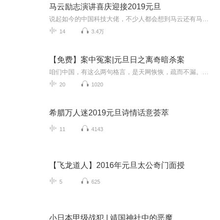
马云励志演讲喜庆迎接2019元旦
说起如今的中国科技大佬，不少人都会想到马云还有马化腾等人。尤其是马云，关于科技这一方面也是有投资不小的。可能很多人都还将阿里巴巴和马云定位在电商上，其实阿里巴巴早就变成了一个多元化的企业了。而且，在人工智能这一方面，马云可是有不少的成就...
14
3.4万
【免费】案中冤案|元旦日之离奇暗杀案
咱们中国，有这么两句格言，是天网恢恢，疏而不漏。这两句话中，所含的意义，就是言其人要作了恶事，纵然一时侥幸，能够逃出法网，但是叶落归根，依然逃不出天网去。所谓人间私语，天闻若雷，暗室亏心，神目如电，少不得默默中有个道理，总会有报应临头的...
20
1020
希腊万人迷2019元旦诗情话意荟萃
11
4143
【飞龙道人】2016年元旦太公奇门面授
5
625
小日本甲级战犯 | 靖国神社中的恶魔