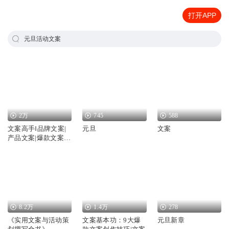
打开APP
元旦活动文案
2万
745
588
文案高手‖品牌文案|
元旦
文案
产品文案|爆款文案‖
写作指南
8.2万
1.4万
278
《实用文案与活动策
文案基本功：9大爆
元旦新章