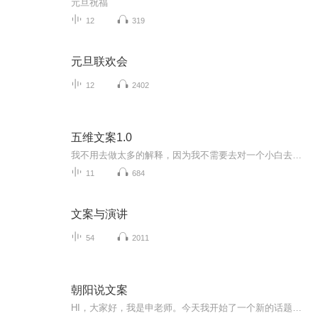
元旦祝福
12
319
元旦联欢会
12
2402
五维文案1.0
我不用去做太多的解释，因为我不需要去对一个小白去讲文案策划多么重要，直到你学习过我的一些免费干货而且去赚钱的时候，你自然会知道，无论如何你都要学会文案策划！我们在日常生活中，在所有的生意中，都需要文案策划。你有看过，不用文案说明的项目吗？你有看过，没有说出文字的演说吗？你有上过，不需要任何语言就能学习到的科目吗？文案无处不在，策划，就是我们生活的每个步骤。不会文案策划，到底有什么坏处？第一，你没有办法理解一些项目的思路，导致你没办法赚更多的钱，甚...
11
684
文案与演讲
54
2011
朝阳说文案
HI，大家好，我是申老师。今天我开始了一个新的话题——自媒体文案 现在很多的企业都在通过软文进行吸粉、活动宣传，大多是微信订阅号、今日头条、或知乎等。可是有些文案的宣传效果并不好，没人看，更没人转发，到底是为什么呢？ 大家都有这样的同感 ：这篇文章我看不下去！ 比如逻辑混乱、语言苍白、缺乏故事性、排版脏乱差等等。 抛开文章本身内容不说，这样的文章语言、逻辑、排版方面在硬伤 由朝阳老师，给大家逐一解决。