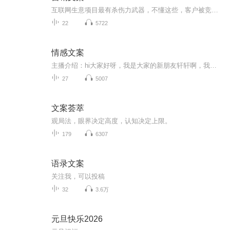
互联网生意项目最有杀伤力武器，不懂这些，客户被竞争对手抢光 很多人做生意项目不会写文案，不会设计海报，不会设计视频剧本，不会销售话术，不会写演讲稿，不会社群讲课，不会做营销型PPT。 如果不懂这些现实很残酷，残忍的告诉你，一切努力都白费。被竞争对手吊打，抢光你客户，那怎么办？怎么办？ 其实上魔文部落知识航母，给你魔力文案模板，快速搞定你的潜在客户 请加我微信13827273935带你一起体验使用魔文部落
22
5722
情感文案
主播介绍：hi大家好呀，我是大家的新朋友轩轩啊，我出身一个书香门第，播音主持是我儿时的梦想经过努力也没辜负长辈们的期望。直到现在，也是保持对自己有声艺术的热爱和执着。我长着一张娃娃脸长相甜美，声线御姐女频是一个人们口中的逆龄中年少女，生活...
27
5007
文案荟萃
观局️法，眼界决定高度，认知决定上限。
179
6307
语录文案
关注我，可以投稿
32
3.6万
元旦快乐2026