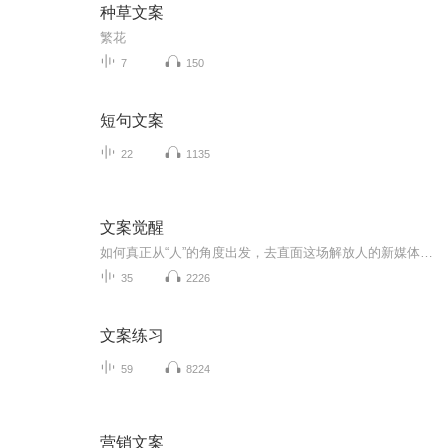
种草文案
繁花
7
150
短句文案
22
1135
文案觉醒
如何真正从“人”的角度出发，去直面这场解放人的新媒体传播变革？如何面临变革中的困境和挑战？ 《文案觉醒：激活新媒体人内容创作的本能》指引新媒体行业的内容创作人系统思考新媒体内容创作的方法。 主讲文案创作方法论——内容涉及你所关心的命...
35
2226
文案练习
59
8224
营销文案