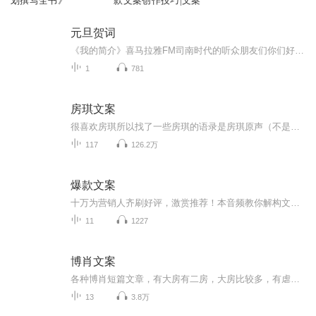
划撰写全书》
款文案创作技巧|文案
元旦贺词
《我的简介》喜马拉雅FM司南时代的听众朋友们你们好，首先非常感谢大家一直以来对司南时代的支持，为我们的进步提供宝贵的意见。马上我们将迎来2018年，在新的一年里我们会更加用心的给大家准备优秀的作品，2018我们一同进步。为了感谢大家长久以来的支持...
1
781
房琪文案
很喜欢房琪所以找了一些房琪的语录是房琪原声（不是我)我只是大自然的搬运工
117
126.2万
爆款文案
十万为营销人齐刷好评，激赏推荐！本音频教你解构文案打动人的四大黄金法则，公开18种文案写法，75篇实战案例，手把手教你写出爆款销售力！...
11
1227
博肖文案
各种博肖短篇文章，有大房有二房，大房比较多，有虐有甜。郑重声明！所有文章都是本人原创，侵权必究！
13
3.8万