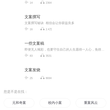
14
2364
文案撰写
文案撰写秘诀 相信会让你获益良多
16
2.4万
一些文案稿
即便无人喝彩，也要守住自己的人生愿得一人心，免得老相亲o(*￣︶￣*)o
83
3531
文案发烧
25
8694
您是不是在找：
元和奇案
校内小案
重案风云