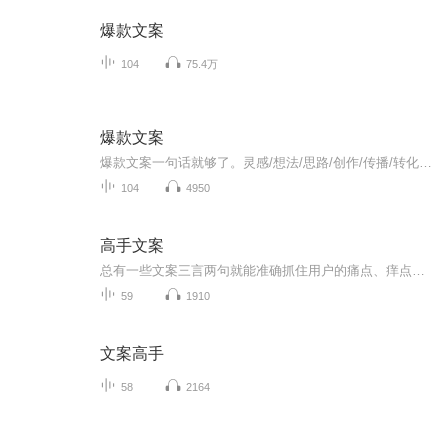
爆款文案
104
75.4万
爆款文案
爆款文案一句话就够了。灵感/想法/思路/创作/传播/转化当今社会最重要的营销就是“书名”“标题”“称号”以及“经典台词”等这些能够瞬间刺激受重心坎，并掌握对方心理活动的一句话即称为广告文案力。文案就如同销售人员的口才一样重要网络营销所造成的新...
104
4950
高手文案
总有一些文案三言两句就能准确抓住用户的痛点、痒点、卖点，让人莞尔，让人感同身受，乃至让人忍不住拍案叫绝。当然，能戳中人心的不只有简短，长的也有。比如，百雀羚在母亲节推出的可媲美谍战片的神广告《一九三一》。开篇两张照片，摩登女郎、口红、旗...
59
1910
文案高手
58
2164