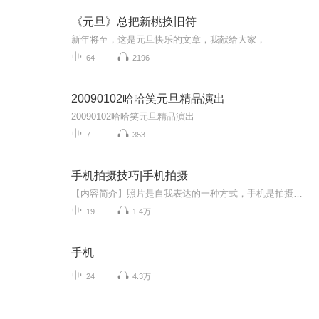
《元旦》总把新桃换旧符
新年将至，这是元旦快乐的文章，我献给大家，
64
2196
20090102哈哈笑元旦精品演出
20090102哈哈笑元旦精品演出
7
353
手机拍摄技巧|手机拍摄
【内容简介】照片是自我表达的一种方式，手机是拍摄照片最方便的工具，想拍出富含美感的照片，需要了解摄影的基础理论，并熟练掌握手机相机的操作方法。本书从基础的构图和光线讲起，结合人物、动物、花卉、食物、风景等场景，进一步讲解它们在具体拍摄时...
19
1.4万
手机
24
4.3万