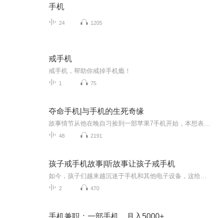
手机
24
1205
戒手机
戒手机，帮助你戒掉手机瘾！
1
75
夺命手机|与手机的生死奇缘
故事情节从他在晚自习捡到一部苹果7手机开始，本想表现自己的拾金不昧，结果却被误解成装逼。当他试图寻找手机主人时，意外地发现手机主人竟然将手机的指纹解锁设置为他自己的。更奇怪的是，他接到一个陌生号码的电话，电话那头的女声宣称他被选中，并要求...
48
2191
孩子戒手机故事|听故事让孩子戒手机
如今，孩子们越来越沉迷于手机和其他电子设备，这给他们的身心健康带来了很大的风险。孩子们使用手机的时间过长会导致视力下降、肥胖、睡眠不足、注意力不集中等问题。此外，长时间接触网络世界也可能会对孩子的心理健康造成负面影响。因此，让孩子戒手机...
2
470
手机兼职：一部手机，月入5000+