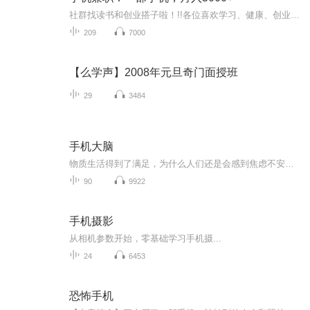
社群找读书和创业搭子啦！!!各位喜欢学习、健康、创业的伙伴：大家好！我组建了一个读书创业杜群，如果你喜欢读书或者想拥有一个事业机会的话，可以加微mx04188，我邀请你进读书群。为什么要做读书会？1.一个人读书，很多人很难坚持下去，但一群人，能相互...
209
7000
【么学声】2008年元旦奇门面授班
29
3484
手机大脑
物质生活得到了满足，为什么人们还是会感到焦虑不安？与他人的联系越发紧密了，为什么反而觉得更加孤独？我希望通过这本书，找寻出这些问题的根本原因。首先可以告诉大家的是，我们目前的确身处一个史无前例的陌生时代。此刻我们生活的这个世界，与此前人...
90
9922
手机摄影
从相机参数开始，零基础学习手机摄...
24
6453
恐怖手机