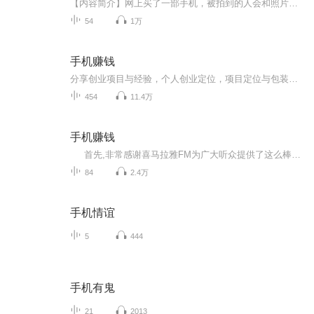
【内容简介】网上买了一部手机，被拍到的人会和照片中显现的一样，发生各种诡异的不幸。打扰一下，请问，可以帮您拍张照吗？【作者/主播简介】作者：咕咚咕咚一条鱼主播：内容智造局2019【购买须知】1、本作品为付费有声书，前5集为免费试听，购买成功后，...
54
1万
手机赚钱
分享创业项目与经验，个人创业定位，项目定位与包装。 我们致力于投资小，最靠谱的创业项目，最信得过的好产品推荐给你。不管你在创业的路上，还是在职场生涯中，如果你对人生感到迷茫，困惑，找不到方向的时候，私信我，或许会有新的收获！
454
11.4万
手机赚钱
首先,非常感谢喜马拉雅FM为广大听众提供了这么棒的音频知识分享平台，非常感谢每一位工作人员的辛勤付出！是你们让更多的人方便、快捷地获得更好、更实用的知识！ 做为一名主播，我会通过不断地释放价值，不断的传播正能量，努力帮助到更多的人，让没有背景，没有人脉，没有资源的普通人，在当今互联网时代，也可以通过努力，改变自己和家族的命运！希望获得更多价值：微我的这个信就可以收到《55个小本创业实战方案》：A3435192467“只帮助勤奋努力的人赚钱，懒...
84
2.4万
手机情谊
5
444
手机有鬼
21
2013