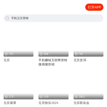
打开APP
手机元旦营销
745
408
781
元旦
手机赚钱互联网营销
元旦贺词
微商微营销
278
319
2402
元旦新章
元旦快乐2026
元旦联欢会