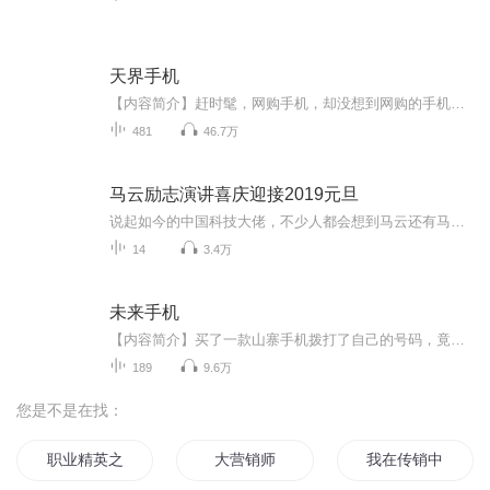
天界手机
【内容简介】赶时髦，网购手机，却没想到网购的手机竟然来自天界，人生从此改变……抢神仙红包？美食做法大交流？玩直播？这些只是交流的方式，不是交流的目的！林子铧的目的，就是成为一名逍遥都市的男仙，恣意红尘，享受一切美好。天界手机，长生不死，...
481
46.7万
马云励志演讲喜庆迎接2019元旦
说起如今的中国科技大佬，不少人都会想到马云还有马化腾等人。尤其是马云，关于科技这一方面也是有投资不小的。可能很多人都还将阿里巴巴和马云定位在电商上，其实阿里巴巴早就变成了一个多元化的企业了。而且，在人工智能这一方面，马云可是有不少的成就...
14
3.4万
未来手机
【内容简介】买了一款山寨手机拨打了自己的号码，竟和五十年后的落魄儿子取得了跨时空的联络，于是……“儿子啊，知道下一期的6+1一等奖号码是多少吗？”郝云阳站在彩票售票点前举着电话问道。“几十年前的事情谁知道？爸，您老现实点吧。”“那，下一届世...
189
9.6万
您是不是在找：
职业精英之营销为王
大营销师
我在传销中的日子