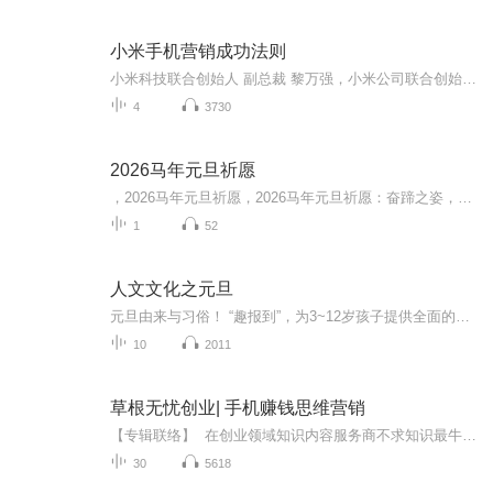
小米手机营销成功法则
小米科技联合创始人 副总裁 黎万强，小米公司联合创始人、副总裁，是小米手机营销及MIUI项目负责人。曾任金山词霸总经理，在金山软件期间，参与了金山毒霸、金山词霸、WPS Office等多个知名软件项目的不同版 本开发，主力完成其交互及界面设计的创作工作。历任金山人机界面设计部首席设计师、金山软件设计中心设计总监、互联网内容总监，曾多次受邀到各地高校进行软件设计的讲课交流，是国内最早从事人机界面设计的专业人员之一。
4
3730
2026马年元旦祈愿
，2026马年元旦祈愿，2026马年元旦祈愿：奋蹄之姿，赴时代之约我祈愿，2026年的中国 山河锦绣，繁荣昌盛。我祈愿，2026年的每个奋斗者，都能策马扬鞭，不负韶华。我祈愿，2026年的情感世界，温暖纯粹 情谊绵长。我祈愿，，2026年的我们，心怀热爱，向阳而...
1
52
人文文化之元旦
元旦由来与习俗！ “趣报到”，为3~12岁孩子提供全面的通识知识系列课程。让孩子广泛接触通识教育，掌握更全面的天文，历史，地理，艺术，生活及科普知识。找到兴趣，快乐成长！...
10
2011
草根无忧创业| 手机赚钱思维营销
【专辑联络】 在创业领域知识内容服务商不求知识最牛逼，只愿连接更鲜活！互联网创业商学院首席讲师：新华教练，擅长互联网人脉解决技术和营销，可以快速帮助互联网创业，精通轻创项目，欢迎有志之士交流点评切磋v 【专辑内容】 互联网营销，国学，手机赚钱，互联网创业项目，创业思维，商业思维，帮助微商直销创业者用管理思维国学快速成功 基于此，今天为大家展开了一次非常精彩的分享课程 本专辑还涉及如下领域，最新真正帮助企业、职业经理人、员工、微商、创业者快速成长和成功，具体领域如下： 微博营销 社会化媒体 新媒体 答案营销 创业 创业方向 创业 小本创业 移动创业 赚钱项目 投资理财 微信 微商 微营销 保险 商业思维 微商微营销 移动互联网 赢在中国 致富 创业 移动互联网 移动互联网 创业 赚钱 社会化营销 互联网思维 营销案例 营销误区 社会化思维 微博 病毒传播 营销故事 娱乐营销 爆点 品牌打造 活动策划 SNS营销 网络营销 营销工具 O2O 微信营销 小程序 电商 万亿红利市场 微营销 小程序 区块链 移动创业 服务营销 商业思维 演讲、讲与口才、人际关系、人生智慧、职场26项修炼、自我成长、企业管理、员工培训、论财富、励志演讲、感恩父母、危机与心态、成长与感恩、婚姻与家庭、优秀员工、微课堂、创业、互联网创业、微营销、移动创业
30
5618