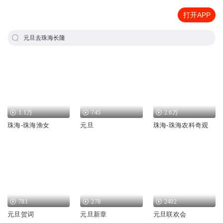
打开APP
元旦去珠海长隆
1.1万
745
2.6万
珠海-珠海渔女
元旦
珠海-珠海农科奇观
781
278
2402
元旦贺词
元旦新章
元旦联欢会