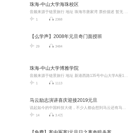
珠海-中山大学海珠校区
音频来源于链景旅行 地址 珠海市唐家湾 票价描述 暂无 开放时间 全天 乘车信息 暂无
1
2368
【么学声】2008年元旦奇门面授班
29
3484
珠海-中山大学博雅学院
音频来源于链景旅行 地址 新港西路135号中山大学A座1109室 票价描述 暂无 开放时间 全天 乘车信息 暂无
1
1113
马云励志演讲喜庆迎接2019元旦
说起如今的中国科技大佬，不少人都会想到马云还有马化腾等人。尤其是马云，关于科技这一方面也是有投资不小的。可能很多人都还将阿里巴巴和马云定位在电商上，其实阿里巴巴早就变成了一个多元化的企业了。而且，在人工智能这一方面，马云可是有不少的成就...
14
3.4万
【免费】案中冤案|元旦日之离奇暗杀案