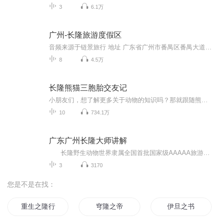
3
6.1万
广州-长隆旅游度假区
音频来源于链景旅行 地址 广东省广州市番禺区番禺大道 票价描述 暂无 开放时间 由于涉及5个园区，不同景区开放时间各不一致，大部分园区开放时间为9:30-18:00左右，大马戏除外，大马戏为晚上开演，可点击介绍中小景点链接或者官网查看具体各景区开放时间。...
8
4.5万
长隆熊猫三胞胎交友记
小朋友们，想了解更多关于动物的知识吗？那就跟随熊猫三胞胎萌帅酷去和长隆野生动物世界的动物们交朋友吧！
10
734.1万
广东广州长隆大师讲解
长隆野生动物世界隶属全国首批国家级AAAAA旅游景区。长隆旅游度假区，地处广州番禺。被誉为“中国最具国际水准的野生动物园”，是全世界动物种群最多、最大的野生动物主题公园。 公园以大规模野生动物种群放养和自驾车观赏为特色，集动、植物的保护、研究、旅游观赏、科普教育为一体，拥有华南地区亚热带雨林大面积原始生态。长隆野生动物世界园区占地2000余亩，分为自驾车游览区和步行游览区两大部分。自驾车游览区位于园区西半部，以野生动物的大规模放养为主要特色；步行游览区位...
3
3170
您是不是在找：
重生之隆行天下
穹隆之帝
伊旦之书