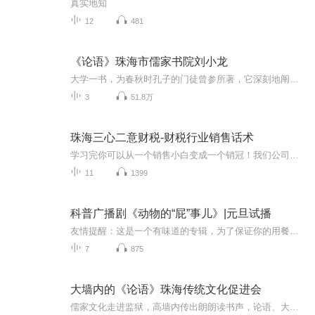
真实地知
12
481
《论语》珠海市儒家书院刘小龙
大学一书，为春秋时孔子的门徒曾参所著，它深刻地阐述了修身、治国的道理和方法。凡人在世，必得以自身与环境打交道，在此过程中或者改变自己，或者改变环境，或二者兼而有之。修身即为改变自己，齐家治国平天下即为改变环境。所以《大学》一书实为立身处...
3
51.8万
珠海三心二意财税-财税行业销售话术
学习完你可以从一个销售小白变成一个销冠！我们公司的销冠就是这样练成的！加油！我相信你也一定可以的！
11
1399
科普广播剧《动物的“屁”事儿》|元旦试播
友情提醒：这是一个有味道的专辑，为了保证你的用餐心情，请不要在进食时收听！《动物的“屁”事儿》 作者: [美] 尼克·卡鲁索 ／ [英] 达尼·拉巴奥蒂 著， [美] 伊桑·科贾克 绘图，王佩、王双语 译猫会放屁，它们的屁臭得很。章鱼虽然不放屁，但可...
7
875
大墙内的《论语》珠海传统文化促进会
儒家文化走进监狱，高墙内传出朗朗读书声，论语、大学、中庸、孟子、弟子规。无声地洗涤着浪子的心灵，过能改、归于无。终于明白修身齐家治国平天下的道理，扬帆起航驶向幸福彼岸。