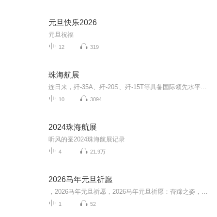
元旦快乐2026
元旦祝福
12
319
珠海航展
连日来，歼-35A、歼-20S、歼-15T等具备国际领先水平的国产战机，首次来华的俄罗斯第五代战机苏-57、时隔8年再来的“勇士”飞行表演队，首次参展的人民海军，彩虹-9、彩虹-7等先进无人机和红旗-19地空导弹武器系统等武器装备，频频“刷爆”热搜。据悉，来华...
10
3094
2024珠海航展
听风的蚕2024珠海航展记录
4
21.9万
2026马年元旦祈愿
，2026马年元旦祈愿，2026马年元旦祈愿：奋蹄之姿，赴时代之约我祈愿，2026年的中国 山河锦绣，繁荣昌盛。我祈愿，2026年的每个奋斗者，都能策马扬鞭，不负韶华。我祈愿，2026年的情感世界，温暖纯粹 情谊绵长。我祈愿，，2026年的我们，心怀热爱，向阳而...
1
52