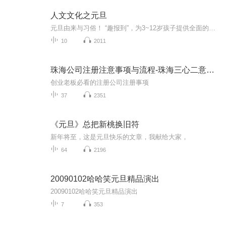
人文文化之元旦
元旦由来与习俗！ “趣报到”，为3~12岁孩子提供全面的通识知识系列课程。让孩子广泛接触通识教育，掌握更全面的天文，历史，地理，艺术，生活及科普知识。找到兴趣，快乐成长！...
10
2011
珠海公司注册注意事项与流程-珠海三心二意财税
创业老板必看的注册公司注册事项
37
2351
《元旦》总把新桃换旧符
新年将至，这是元旦快乐的文章，我献给大家，
64
2196
20090102哈哈笑元旦精品演出
20090102哈哈笑元旦精品演出
7
353