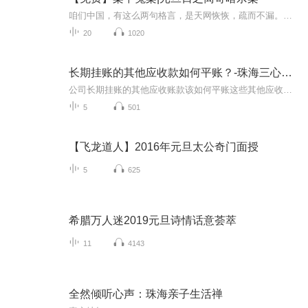
咱们中国，有这么两句格言，是天网恢恢，疏而不漏。这两句话中，所含的意义，就是言其人要作了恶事，纵然一时侥幸，能够逃出法网，但是叶落归根，依然逃不出天网去。所谓人间私语，天闻若雷，暗室亏心，神目如电，少不得默默中有个道理，总会有报应临头的...
20
1020
长期挂账的其他应收款如何平账？-珠海三心二意财税
公司长期挂账的其他应收账款该如何平账这些其他应收款绝大部分是无法收回的。当初之所以把它们作为其他应收款应该有着许多现实的无奈，今天就为喜玛拉雅的小伙伴们讲一讲其他应收款的涉税事项。希望我的分享对你有所帮助！感谢您的收听与关注！
5
501
【飞龙道人】2016年元旦太公奇门面授
5
625
希腊万人迷2019元旦诗情话意荟萃
11
4143
全然倾听心声：珠海亲子生活禅