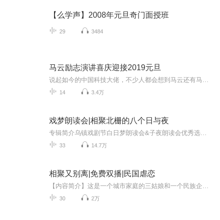
【么学声】2008年元旦奇门面授班
29
3484
马云励志演讲喜庆迎接2019元旦
说起如今的中国科技大佬，不少人都会想到马云还有马化腾等人。尤其是马云，关于科技这一方面也是有投资不小的。可能很多人都还将阿里巴巴和马云定位在电商上，其实阿里巴巴早就变成了一个多元化的企业了。而且，在人工智能这一方面，马云可是有不少的成就...
14
3.4万
戏梦朗读会|相聚北栅的八个日与夜
专辑简介乌镇戏剧节白日梦朗读会&子夜朗读会优秀选段，听大咖、素人共同演绎优秀作品，与所有人共同挖掘作者藏在文字间的灵魂必听人群热爱艺术的“小文青”研究人生的“思想者”探索事物的“冒险家”制作团队监制：李炯定制作人：王雨霓 金祎运营：李逸生...
33
14.7万
相聚又别离|免费双播|民国虐恋
【内容简介】这是一个城市家庭的三姑娘和一个民族企业二公子的故事。 男主生于1912年12月26日，女主生于1914年10月28日。男女主于1930年相识于男主家族企业，在企业的共同工作中产生了深厚的感情。但旧时代的门当户对观念，让男主女主无法走在一起。男女主两次重聚又两次分离……而新时代的来临让两个在旧时代“不相配”的爱人因为共同的信仰、共同的努力有了在一起的可能。 很多人都说，相爱容易相守难，相爱却无法相守其实比单恋或相守是更“甜”的，因为就算没有言语，也知道对方的信仰；就算不明说，看着对方的眼神，也知道“你爱我！”【作者简介】秋伊希
30
2万