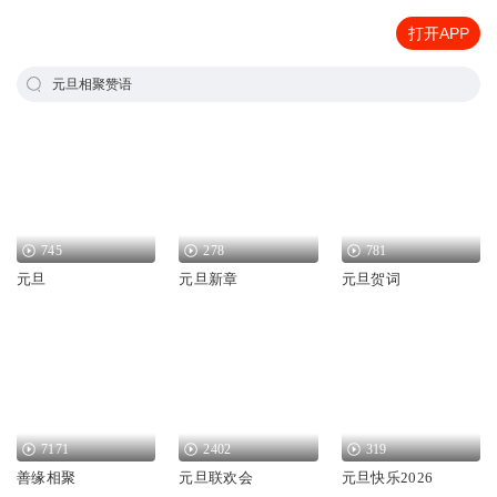
打开APP
元旦相聚赞语
745
278
781
元旦
元旦新章
元旦贺词
7171
2402
319
善缘相聚
元旦联欢会
元旦快乐2026