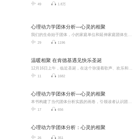
49
1.8万
心理动力学团体分析—心灵的相聚
我们的生命始于团体，小的家庭单位和延伸家庭团体生命和团体文化团体分析或团体心理治疗分析性团体之间是一种团体心理治疗方法。团体带领者的重要任务是建立并维持团体设置团体生活此时此地团体作为整体，团体作为舞台，在团体里的再现团体里多种真实关系...
29
1196
温暖相聚 在肯德基遇见快乐圣诞
12月16日上午，临近圣诞，在这个弥漫着歌声、欢乐和愿望的美好日子里，有关“相聚”、“重逢”和“理解”的温暖故事在合肥天鹅湖万达肯德基餐厅内不断升温。“温暖相聚，在肯德基遇见快乐圣诞”主题活动在这里温暖举行。据悉，本次活动邀请了10名“小候鸟”、黄梅戏小演员以及来自肯德基的“天使员工”一起共同参与，在圣诞季这个特别的日子里，肯德基变身“圣诞炸鸡店”开起了限时“圣诞充电趴”，为繁忙生活中的你全面“充电”，用一桶炸鸡温暖大家。...
11
1682
心理动力学团体分析—心灵的相聚
本书构建了当代团体分析实践的画卷，引领读者认识团体中快速发展的新思想。
17
656
心理动力学团体分析：心灵的相聚
26
351