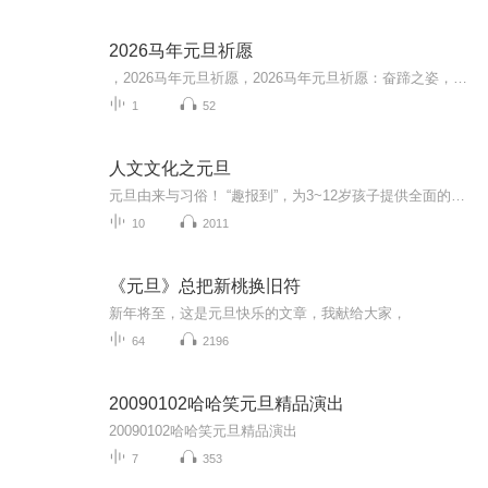
2026马年元旦祈愿
，2026马年元旦祈愿，2026马年元旦祈愿：奋蹄之姿，赴时代之约我祈愿，2026年的中国 山河锦绣，繁荣昌盛。我祈愿，2026年的每个奋斗者，都能策马扬鞭，不负韶华。我祈愿，2026年的情感世界，温暖纯粹 情谊绵长。我祈愿，，2026年的我们，心怀热爱，向阳而...
1
52
人文文化之元旦
元旦由来与习俗！ “趣报到”，为3~12岁孩子提供全面的通识知识系列课程。让孩子广泛接触通识教育，掌握更全面的天文，历史，地理，艺术，生活及科普知识。找到兴趣，快乐成长！...
10
2011
《元旦》总把新桃换旧符
新年将至，这是元旦快乐的文章，我献给大家，
64
2196
20090102哈哈笑元旦精品演出
20090102哈哈笑元旦精品演出
7
353