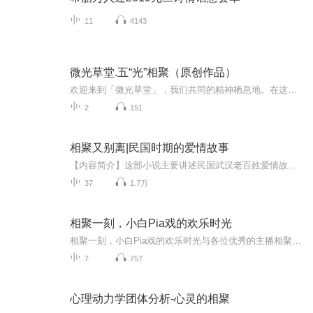
11
4143
微光草堂.五“光”相聚（原创作品）
欢迎来到「微光草堂」，我们共同的精神栖息地。在这里，我们以阅读为灯，以生活为镜，开辟出一片属于心灵的自在地。每周三的「共读时光」，我们以声音相聚，共享一团暖光；平日里的「名著拾光」，带我们潜入经典，汲取一束智光；每一天的「每日逐光」，记...
2
151
相聚又别离|民国时期的爱情故事
【内容简介】这部小说主要讲述民国武汉老百姓爱情故事，从军阀混战后的1930年后写起，一直写到改革开放。小说中，女主的视角是从城市到乡村，男主的视角是敌前与敌后。用小说中人物的亲身经历展现当时湖北地区的历史大事件和人文活动。通过人物的遭遇，自...
37
1.7万
相聚一刻，小白Pia戏的欢乐时光
相聚一刻，小白Pia戏的欢乐时光与各位优秀的主播相聚一刻，共同探讨播讲的世界。pia 戏中有笑点，有泪点，个中人生大道理，千奇百怪的人物，各式各样的人生旅途，我们一起钻研，一起学习，共同成长，有你们的陪伴，时间总是过得飞快。感恩遇见如此优秀的你...
7
757
心理动力学团体分析-心灵的相聚