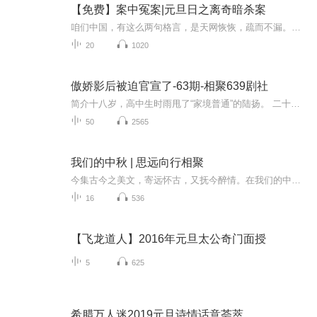
【免费】案中冤案|元旦日之离奇暗杀案
咱们中国，有这么两句格言，是天网恢恢，疏而不漏。这两句话中，所含的意义，就是言其人要作了恶事，纵然一时侥幸，能够逃出法网，但是叶落归根，依然逃不出天网去。所谓人间私语，天闻若雷，暗室亏心，神目如电，少不得默默中有个道理，总会有报应临头的...
20
1020
傲娇影后被迫官宣了-63期-相聚639剧社
简介十八岁，高中生时雨甩了“家境普通”的陆扬。 二十五岁，影后时雨结识了“娱乐圈新人”陆扬。 二十六岁，时雨是首富女儿的身份曝光，她又多了一个新的身份——“陆扬的金主爸爸”。 二十六岁半，“金主爸爸”被人吃干抹净并扯证了...... 圈内热门词条...
50
2565
我们的中秋 | 思远向行相聚
今集古今之美文，寄远怀古，又抚今醉情。在我们的中秋，让我们思远、向行、相聚，融于我们宽厚的情怀，享受属于我们的美好。中秋节，在千百年传承中几经流转变换，最终以“阖家团圆”的精神指向成为今天中秋节的主要文化内涵。2006年5月20日，中秋节被国务...
16
536
【飞龙道人】2016年元旦太公奇门面授
5
625
希腊万人迷2019元旦诗情话意荟萃