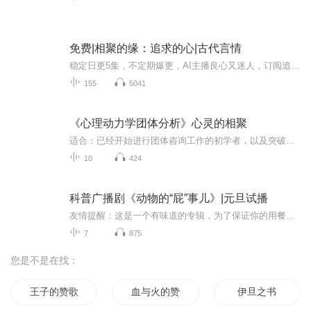
免费|相聚的缘：追求的心|古代言情
稳定日更5集，不定期爆更，AI主播良心又迷人，订阅追更不迷路！ 【内容简介】 全华国，一个表面看上去繁华，但是政权却是非常不稳的国家。 当朝统治者担心政权受到波及，便是发起了一则寻找蕴涵惊人秘密的“定国珠”任务。 她，不过是官家之女，天性单...
155
5041
《心理动力学团体分析》心灵的相聚
适合：已经开始进行团体咨询工作的初学者，以及突破自我带领技术的心理学从业者。
10
424
科普广播剧《动物的“屁”事儿》|元旦试播
友情提醒：这是一个有味道的专辑，为了保证你的用餐心情，请不要在进食时收听！《动物的“屁”事儿》 作者: [美] 尼克·卡鲁索 ／ [英] 达尼·拉巴奥蒂 著， [美] 伊桑·科贾克 绘图，王佩、王双语 译猫会放屁，它们的屁臭得很。章鱼虽然不放屁，但可...
7
875
您是不是在找：
王子的赞歌
血与火的赞歌
伊旦之书