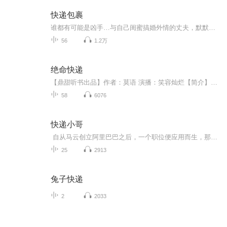
快递包裹
谁都有可能是凶手…与自己闺蜜搞婚外情的丈夫，默默守护自己的律师好友，贫病交加、行事可疑的邻居。到底谁是真正的凶手？又为了什么布下这重重陷阱、多重迷局？
56
1.2万
绝命快递
【鼎甜听书出品】作者：莫语 演播：笑容灿烂【简介】快递，这个词在二十一世纪里已经非常普遍了，我相信没有人会陌生，几乎每天都会遇到，但关于快递这个行业的背后的秘密心酸，你又了解多少了呢？
58
6076
快递小哥
自从马云创立阿里巴巴之后，一个职位便应用而生，那便是快递员，奔跑在马路上的一个个快递员把我们在网上的宝贝及时的送到你我的手上，但是又有多少人能知道快递员这个职业承担的快乐和委屈，今后快递小哥将陪伴在大家身边，为大家讲述快递小哥的故事。
25
2913
兔子快递
2
2033