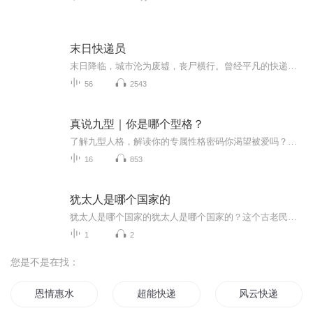
末日快递员
末日降临，城市沦为废墟，丧尸横行。曾经平凡的快递员意外卷入神秘组织的阴谋，肩负起拯救世界的重任。当真相浮出水面，他将如何抉择？是独自逃生，还是拯救人类？
56
2543
真说九型｜你是哪个型格？
了解九型人格，解读你的专属性格密码你渴望被爱吗？你有被爱过吗？从你有记忆开始，一直到此时此刻的你，还记得这之间，你是如何寻求被爱的吗？风吹雨成花，时间追不上白马，你年少掌心的梦话，依然紧握着吗？在专辑里我会介绍九型人格和九种被爱方式，你可能会看到你自己，你会唤起曾经的记忆，你可能会哭，也可能会笑，可能会回想起那个ta，会想起那个自己。请一定记住：经意或不经意之间，我们都被这个世界，温柔的爱着。我和世界爱着你，愿你出走半生，过来仍是少年
16
853
犹太人是哪个国家的
犹太人是哪个国家的犹太人是哪个国家的？这个古老民族的生存智慧让现代人惊掉下巴 早上刷到一条热搜，说某网红在以色列对着哭墙直播带货卖芝麻丸，评论区直接炸锅。有人问："犹太人到底算哪国人？以色列人是不是都信犹太教？"这个问题就像问"广东人是不...
1
2
您是不是在找：
恩情惠水
超能快递
风云快递