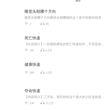
惠】
睡觉头朝哪个方向
睡觉头朝哪个方向睡觉头朝哪能旺运？老中医教你找准本命方位 这年头连睡觉都卷起来了。前几天隔壁老王神秘兮兮跟我说，他换了床头方向后股票账户涨了20%，我瞅着他那黑眼圈笑而不语——这位爷分明是熬夜盯盘熬出来的红光满面。不过说正经的，咱们老祖宗...
2
46
死亡快递
【作品简介】一款随机赠送的死亡快递软件，不管是你想要还是不想要，它们就像街头的小广告，那些虚假的发廊一样，随便引导你进去，给你一个优惠的政策，但是当你享受过后才知道，自己并没有占便宜，反而吃了大亏。对于这个死亡快递的软件，只要有人贪便宜...
337
6.2万
健康快递
309
3.3万
夺命快递
【内容简介】三天前，我开始给这个庞大的小区送快递。我清楚地记得，那天下午的夕阳很美，我想送了最后一个快递回去找房子。取件的是个风骚外漏的年轻姑娘，她拿了快递之后神经兮兮的说：“就知道这最后一个是我的。”“你怎么知道这最后一个是你的？”“...
130
71.1万