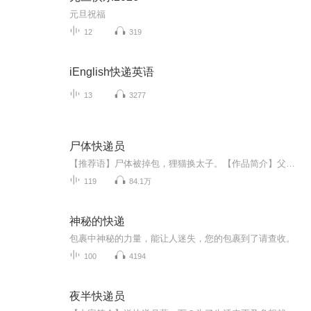
元旦祝福
12
319
iEnglish快递英语
13
3277
尸体快递员
【推荐语】尸体被掉包，狸猫换太子。【作品简介】父亲拉尸体拉回了一个诡异女尸，将真正应该送回家的尸体弄丢了，犯了这一行的禁忌，最后自己发生了怪事，而我也被卷进了这场事件，不得不接替父亲，替完成他的使命。...
119
84.1万
神秘的快递
包裹中神秘的力量，能让人迷失，您的包裹到了请查收。
100
4194
夜半快递员