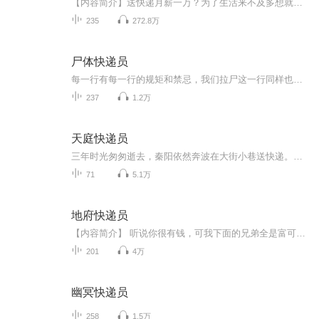
【内容简介】送快递月薪一万？为了生活来不及多想就签了协议，可是为什么收件的人……听了不该听的，见了不该见的，这条阴间快递员之路已经回不了头了，欲语还休的经理，缺肢断臂的行人......看阴间快递员如何在黄泉生死一线讨生活，闯出一条属于自己的快...
235
272.8万
尸体快递员
每一行有每一行的规矩和禁忌，我们拉尸这一行同样也有很多的规矩和禁忌。我叫孙大柱，母亲怀着我的时候忽然生了一场大病，生我的时候难产去世了，原本我也应该活不下来，可是我却自己从娘胎里面爬了出来，这件事当时让所有人都感到很惊讶，说我这样都死不...
237
1.2万
天庭快递员
三年时光匆匆逝去，秦阳依然奔波在大街小巷送快递。每次回到家中，换来的不是温暖与理解刻去，但是刘氏尖酸薄的数落，忍受他家里无力，只能干这种底层本活儿。而他的老婆，却没有站在他的布拉格，还跟着刘氏一起羞辱，嫌弃他收入微薄，甚至不能给那一次，...
71
5.1万
地府快递员
【内容简介】 听说你很有钱，可我下面的兄弟全是富可敌国。听说你很能打，可我背后站着的是一百零八将。听说你很有才，可我手里都是千年精华黑科技。 不要问我是谁，我是堂堂地府快递使者，龚浩。 【作者/主播】作者：大红袍cC主播：鑫明有声【购买须知...
201
4万
幽冥快递员
258
1.5万