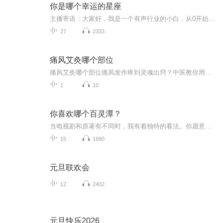
你是哪个幸运的星座
主播寄语：大家好，我是一个有声行业的小白，从0开始一路摸爬滚打，我相信，总有一天，会在有声行业立足，感谢一路走来，所有支持过，帮助过我的小耳朵们，爱你们，感谢你们❤️
27
2333
痛风艾灸哪个部位
痛风艾灸哪个部位痛风发作疼到灵魂出窍？中医教你用艾灸"烤"出体内小恶魔（开篇热梗暴击）最近某音上"痛风人"的魔性舞蹈火了，别人跳舞要钱，痛风人跳舞要命——每跳一步都像被容嬷嬷用钢针扎脚趾。别急着学网红吃秋水仙碱配奶茶，今天教你用老祖宗的智慧...
1
10
你喜欢哪个百灵潭？
当电视剧和原著有不同时，我有着独特的看法。你愿意跟着我的评论一起走入一个深情的世界吗...
15
1690
元旦联欢会
12
2402
元旦快乐2026