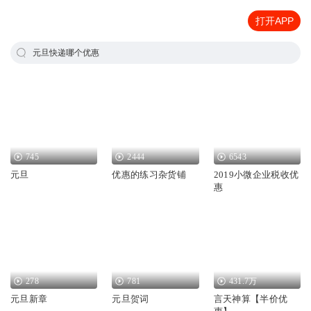
打开APP
元旦快递哪个优惠
745
2444
6543
元旦
优惠的练习杂货铺
2019小微企业税收优
惠
278
781
431.7万
元旦新章
元旦贺词
言天神算【半价优