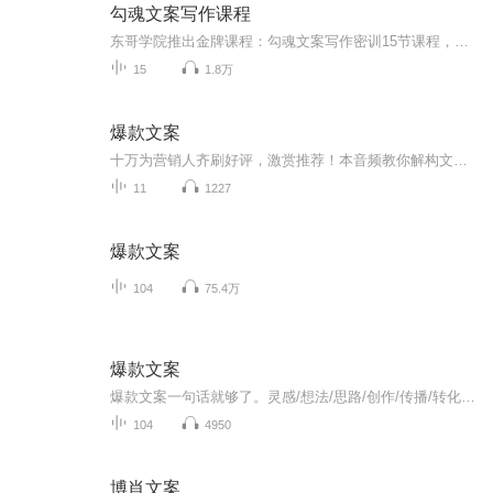
勾魂文案写作课程
东哥学院推出金牌课程：勾魂文案写作密训15节课程，课程内容：1.为什么你对他掏心掏肺地付出，他却未必领情?2.你对当下的生活状态满意吗?苦逼吗?憋屈吗?想哭吗?...
15
1.8万
爆款文案
十万为营销人齐刷好评，激赏推荐！本音频教你解构文案打动人的四大黄金法则，公开18种文案写法，75篇实战案例，手把手教你写出爆款销售力！...
11
1227
爆款文案
104
75.4万
爆款文案
爆款文案一句话就够了。灵感/想法/思路/创作/传播/转化当今社会最重要的营销就是“书名”“标题”“称号”以及“经典台词”等这些能够瞬间刺激受重心坎，并掌握对方心理活动的一句话即称为广告文案力。文案就如同销售人员的口才一样重要网络营销所造成的新...
104
4950
博肖文案