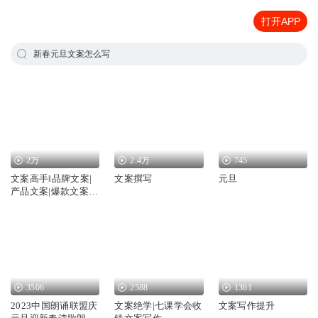
打开APP
新春元旦文案怎么写
2万
2.4万
745
文案高手‖品牌文案|
文案撰写
元旦
产品文案|爆款文案‖
写作指南
3506
2588
1361
2023中国朗诵联盟庆
文案绝学|七课学会收
文案写作提升