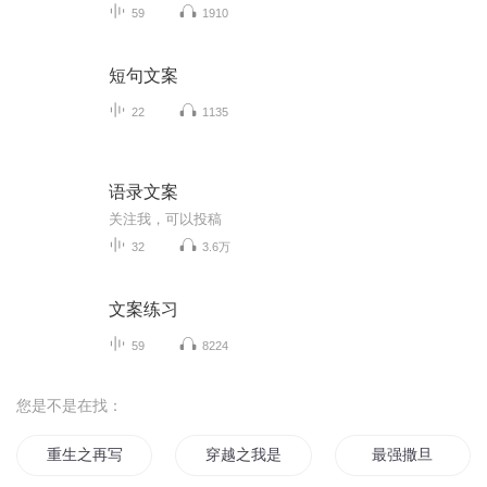
59
1910
短句文案
22
1135
语录文案
关注我，可以投稿
32
3.6万
文案练习
59
8224
您是不是在找：
重生之再写青春
穿越之我是写手
最强撒旦