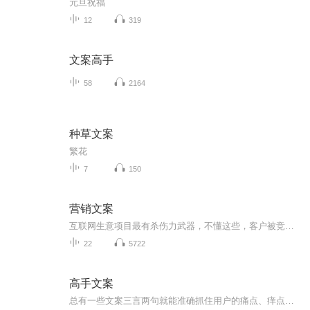
元旦祝福
12
319
文案高手
58
2164
种草文案
繁花
7
150
营销文案
互联网生意项目最有杀伤力武器，不懂这些，客户被竞争对手抢光 很多人做生意项目不会写文案，不会设计海报，不会设计视频剧本，不会销售话术，不会写演讲稿，不会社群讲课，不会做营销型PPT。 如果不懂这些现实很残酷，残忍的告诉你，一切努力都白费。被竞争对手吊打，抢光你客户，那怎么办？怎么办？ 其实上魔文部落知识航母，给你魔力文案模板，快速搞定你的潜在客户 请加我微信13827273935带你一起体验使用魔文部落
22
5722
高手文案
总有一些文案三言两句就能准确抓住用户的痛点、痒点、卖点，让人莞尔，让人感同身受，乃至让人忍不住拍案叫绝。当然，能戳中人心的不只有简短，长的也有。比如，百雀羚在母亲节推出的可媲美谍战片的神广告《一九三一》。开篇两张照片，摩登女郎、口红、旗...