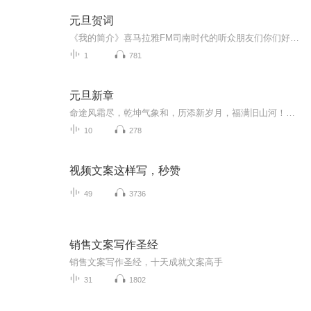
元旦贺词
《我的简介》喜马拉雅FM司南时代的听众朋友们你们好，首先非常感谢大家一直以来对司南时代的支持，为我们的进步提供宝贵的意见。马上我们将迎来2018年，在新的一年里我们会更加用心的给大家准备优秀的作品，2018我们一同进步。为了感谢大家长久以来的支持...
1
781
元旦新章
命途风霜尽，乾坤气象和，历添新岁月，福满旧山河！龙蛇交替，迎接全新的2025！
10
278
视频文案这样写，秒赞
49
3736
销售文案写作圣经
销售文案写作圣经，十天成就文案高手
31
1802