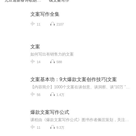
元旦迎新春诗歌朗诵
钱文案写作
会
文案写作全集
11
2107
文案
如何写出有销售力的文案
14
588
文案基本功：9大爆款文案创作技巧|文案
【内容简介】1000个文案在谈创意、谈洞察、谈“10万 ”，只有1个文案的基本功过了关。本书重点讲解了优秀文案的9种基本功：词汇力、画面力、故事力、感染力、沟通力、金句力、传播力、销售力和逻辑力。这是一本文案写作实用指南，帮读者校准文字，打磨出扎...
56
1.4万
爆款文案写作公式
课程由《爆款文案写作公式》图书作者佩弦策划，关注微信公众号「佩弦文案」一起学文案！ 图书两大定位： 定位一：零基础学习文案写作的教科书，定位二：新媒体文案从业者的工具书。 作者提出从六大维度（思维、热情、工具、方法、技能、行业)系统地进行文案写作训练。
11
9.3万