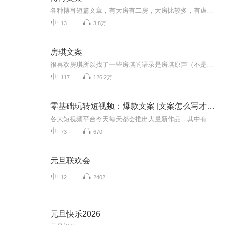
各种博肖短篇文章，有大房有二房，大房比较多，有虐有甜。郑重声明！所有文章都是本人原创，侵权必究！
13
3.8万
房琪文案
很喜欢房琪所以找了一些房琪的语录是房琪原声（不是我)我只是大自然的搬运工
117
126.2万
零基础玩转短视频：爆款文案 |文案怎么写才能爆？文案新手教程|静悄悄 演播
各大短视频平台今天每天都会推出大量新作品，其中有明显成为深受用户欢迎的爆款短视频，为创作者带来了巨大的收益，因此短视频获得了巨大的收益和不菲的声望。寻根究底，这些创作者取得的关键人物非常重视短视频文案的策划与创作工作。可以说，优秀的文案...
73
670
元旦联欢会
12
2402
元旦快乐2026