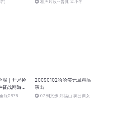
结）
相声片段--曾健 孟小冬
全服｜开局捡
20090102哈哈笑元旦精品
手征战网游之
演出
服0675
07.刘文步 郑福山 窦公训女