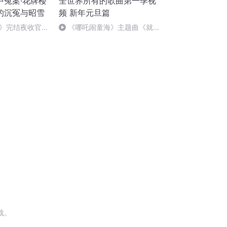
中冤案·花牌楼
全世界所有的歌曲第一季视
的沉冤与昭雪
频 新年元旦篇
》完结夜收官，
《哪吒闹童海》主题曲《就是
！
哪吒》
载。