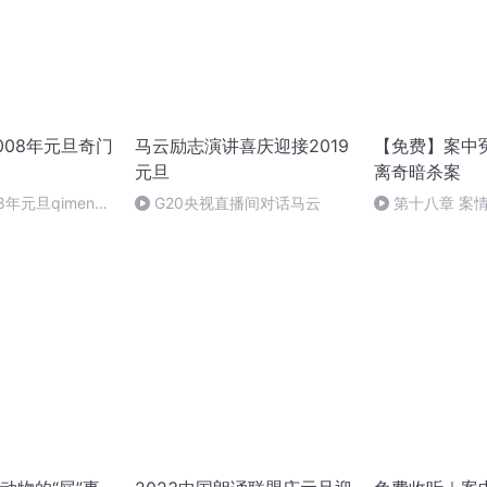
008年元旦奇门
马云励志演讲喜庆迎接2019
【免费】案中
元旦
离奇暗杀案
8年元旦qimen面
G20央视直播间对话马云
第十八章 案
（三）