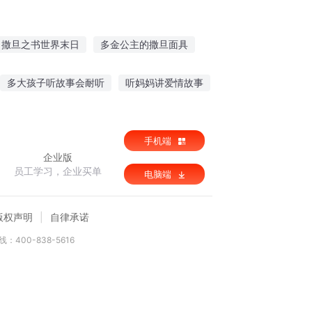
撒旦之书世界末日
多金公主的撒旦面具
的后门
撒旦诱情
伊旦之书
多大孩子听故事会耐听
听妈妈讲爱情故事
听一下
关于听的小故事大全
手机端
企业版
员工学习，企业买单
电脑端
版权声明
自律承诺
：400-838-5616