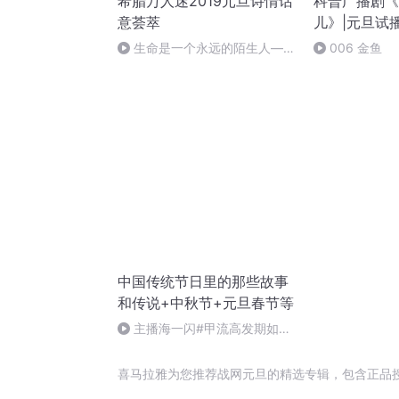
希腊万人迷2019元旦诗情话
科普广播剧《
意荟萃
儿》|元旦试
生命是一个永远的陌生人——
006 金鱼
作者：顾瑞荣，朗读：顾瑞荣
中国传统节日里的那些故事
和传说+中秋节+元旦春节等
主播海一闪#甲流高发期如何
做好防护+热词+奥司他韦
喜马拉雅为您推荐战网元旦的精选专辑，包含正品