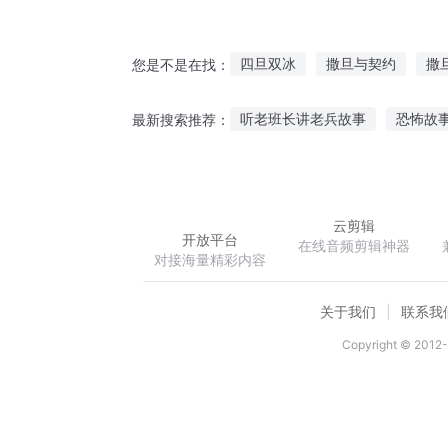
四旦双冰
撒旦与契约
撒
您是不是在找：
混沌魔神撒旦
最强撒旦
听老班长讲老兵故事
恐怖故
最新搜索推荐：
我和撒旦铁哥们儿
旦暮之地
故事怒气皇后在线听
哀家讲
嘀嗒嘀嗒故事在线听
听王二
云剪辑
开放平台
在线音频剪辑神器
对接海量精彩内容
关于我们
联系我
Copyright © 2012-