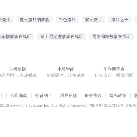
旦先生
魔王撒旦的旅程
白色撒旦
双面撒旦
撒旦之子
末世之撒旦的宽恕
撒旦日记
我与撒旦为邻
名为撒旦
撒旦
事宠物故事在线听
迪士尼老虎故事在线听
网络追踪故事在线听
鬼故事听
小城故事青鱼在线听
听故事工具教程视频
讲个故事
狗讲故事
你们喜欢听的故事英语
主播培训
小雅智能
车联网平台
兼职副业，兴趣赚钱
智能硬件，连接赋能
自在出行，听我想听
们
公司新闻
招贤纳士
用户反馈
服务协议
隐私政策
2026
www.ximalaya.com lnc. ALL Rights Reserved
沪ICP备13027243号
客服热线