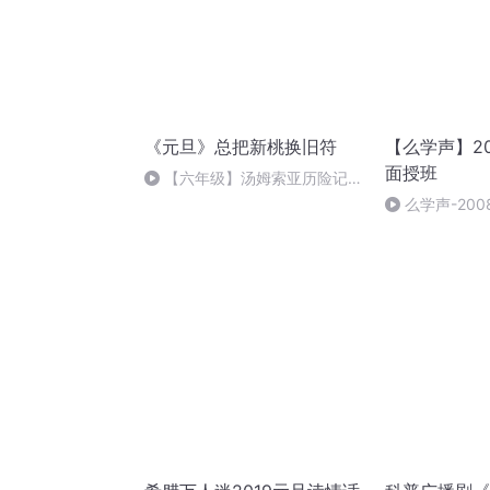
《元旦》总把新桃换旧符
【么学声】2
面授班
【六年级】汤姆索亚历险记
（节选）
么学声-200
授班录像-47