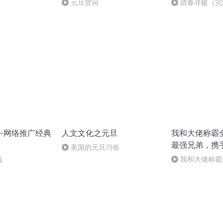
元旦贺词
踏春寻暖（完
-网络推广经典
人文文化之元旦
我和大佬称霸
最强兄弟，携
美国的元旦习俗
巅
战
我和大佬称霸全