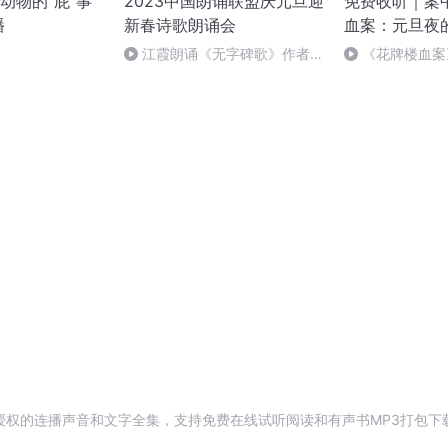
动物的“屁”事
2023中国朗诵联盟庆元旦迎
免费收听｜案
播
新春诗歌朗诵会
血案：元旦夜
江霞朗诵《无字碑歌》作者：
《花牌楼血案
静水流深
案中冤案终落幕
授权的连播声音和文字全集，支持免费在线试听阅读和有声书MP3打包下