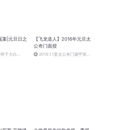
冤案|元旦日之
【飞龙道人】2016年元旦太
公奇门面授
情终于大白
2016.1.1姜太公奇门遁甲第一
集