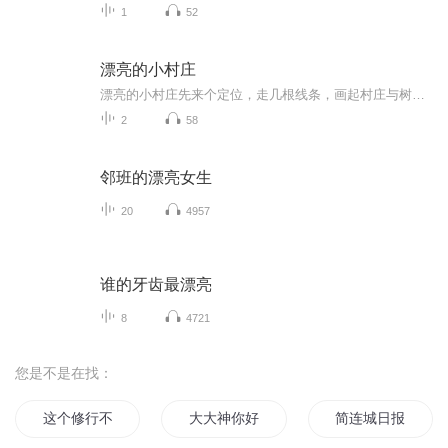
1
52
漂亮的小村庄
漂亮的小村庄先来个定位，走几根线条，画起村庄与树丛，架起一座小桥，远处是云是山峦不得而知，但是，需要它的存在。画面上近一半是水面倒影呈现，这是水墨画的擅长之处，必须的。白里透红、青色，仿佛似少女的肤色般白皙娇嫩，小巧玲珑般秀丽的村庄，依...
2
58
邻班的漂亮女生
20
4957
谁的牙齿最漂亮
8
4721
您是不是在找：
这个修行不简单
大大神你好漂亮
简连城日报