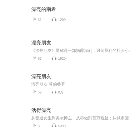
漂亮的南希
31
1200
漂亮朋友
《漂亮朋友》堪称是一部揭露深刻，讽刺犀利的社会小说，他完全可以列入优秀的外国古典小说之中。
67
1920
漂亮朋友
漂亮朋友 莫伯桑著
52
8万
活得漂亮
从普通女生到美妆博主，从零做到百万粉丝；从城市画报离职创业，成立粉星时尚。为什么你一个女孩子要打拼得那么苦？对生活、职场的细节与感悟，如今这些故事都在《活得漂亮》里跟读者分享。
3
5399