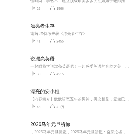
懂时尚，学艺术，建立顶级审美多多关注妞妞子老师妞妞子老师带你玩转时尚！变美变漂亮！
26
1566
漂亮者生存
南茜·埃特考夫著《漂亮者生存》
41
2455
说漂亮英语
一起跟我学说漂亮英语吧！一起感受英语的音韵之美！一起提高英语口语技能！一起丰富我们的内心世界！一起打造美好的生命状态！
60
4515
漂亮的安小姐
【内容简介】默默暗恋五年的男神，再次相见，竟然已经成为航空机长，而她坐飞机还坐到了男神领航的航班，安雅洵不敢直接问男神要电话号码，默默下定决心要改行去男神工作的航空公司当空姐。没想到一场相亲局上，竟然又跟男神见面，她沾沾自喜：真是走了狗...
43
4.1万
2026马年元旦祈愿
，2026马年元旦祈愿，2026马年元旦祈愿：奋蹄之姿，赴时代之约我祈愿，2026年的中国 山河锦绣，繁荣昌盛。我祈愿，2026年的每个奋斗者，都能策马扬鞭，不负韶华。我祈愿，2026年的情感世界，温暖纯粹 情谊绵长。我祈愿，，2026年的我们，心怀热爱，向阳而...