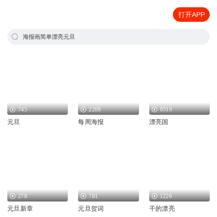
打开APP
海报画简单漂亮元旦
745
2209
9519
元旦
每周海报
漂亮国
278
781
1226
元旦新章
元旦贺词
干的漂亮