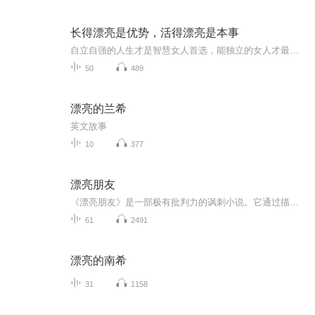
长得漂亮是优势，活得漂亮是本事
自立自强的人生才是智慧女人首选，能独立的女人才最美丽！要记住，婚姻不是保险箱，男人也不是你的长期饭票！希拉里、米歇尔•奥巴马、蕾哈娜、奥黛丽•赫本、董明珠都坚信的女性信条！女人长得漂亮是优势，而活得漂亮更是一种绝活和本事。聪明的女人，最...
50
489
漂亮的兰希
英文故事
10
377
漂亮朋友
《漂亮朋友》是一部极有批判力的讽刺小说。它通过描写杜洛瓦流氓式的发迹过程，不仅批判了“杜洛瓦”这类人的灵魂的卑鄙与龌龊，更深刻地反映了19世纪法国政治生活的黑暗与丑恶，揭露了资产阶级的堕落与报界的污秽。在思想内容上《漂亮朋友》完全可以跟司...
61
2491
漂亮的南希
31
1158