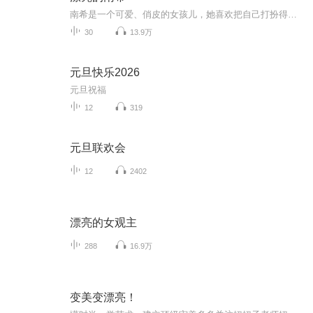
南希是一个可爱、俏皮的女孩儿，她喜欢把自己打扮得美美的，喜欢时髦、优雅的语言，她快乐地生活着、成长着，偶尔也会遇到生活中的小挫折，会有失望、失落的时候……南希是一个活泼、有爱的女孩儿，她和小伙伴们秘密筹备一场大趴体，只为了给心爱的Glass老师一个大大的惊喜！南希是一个聪明、勇敢的女孩儿，她因为被水母蛰过而害怕水母，但在老师帮助她重新认识水母后，勇敢地克服了自己的恐惧！……她就是这样一个小俏妞儿——南希！幸福和幸运的她，要告诉所有的小朋友和爸爸妈妈们：“漂亮南希”最...
30
13.9万
元旦快乐2026
元旦祝福
12
319
元旦联欢会
12
2402
漂亮的女观主
288
16.9万
变美变漂亮！