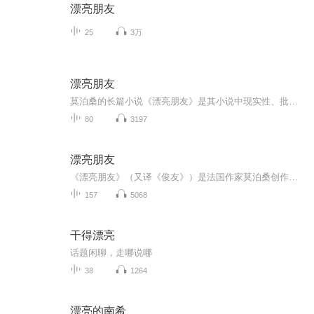
漂亮朋友
25
3万
漂亮朋友
莫泊桑的长篇小说《漂亮朋友》是其小说中现实性、批判性最强，艺术手法最丰富的一部作品。主人公已成为野心勃勃的机会主义者的标准文学形象。
80
3197
漂亮朋友
《漂亮朋友》（又译《俊友》）是法国作家莫泊桑创作的长篇小说。作品讲述了法国驻阿尔及利亚殖民军的下级军官杜洛瓦来到巴黎，进入报馆当编辑，他依仗自己漂亮的外貌和取悦女人的手段，专门勾引上流社会的女子，并以此为跳板，走上飞黄腾达的道路。最后他...
157
5068
干得漂亮
话题闲聊，走哪说哪
38
1264
漂亮的南希