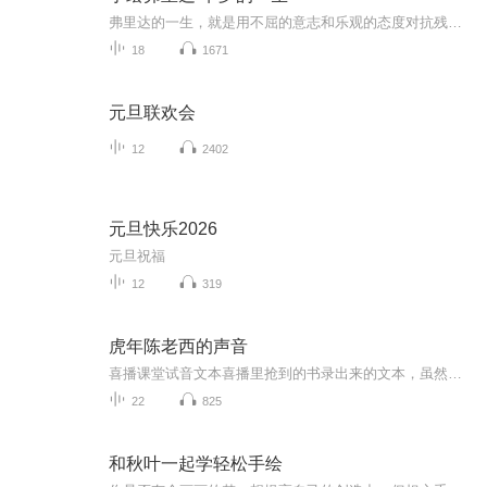
弗里达的一生，就是用不屈的意志和乐观的态度对抗残破人生的故事。小儿麻痹、车祸、残疾、失恋、结婚、流产、丈夫出轨、母亲病逝、离婚、复婚、疾病、离世，她的人生，大多是灾难性的词条，再乐天派的人，也会被打垮，但弗里达给出的回应只是接纳并专注于...
18
1671
元旦联欢会
12
2402
元旦快乐2026
元旦祝福
12
319
虎年陈老西的声音
喜播课堂试音文本喜播里抢到的书录出来的文本，虽然未有中书，但是，有那么一点点的进步，都可以让自己在录书这条道路上越发自信！同时，也是一份成长记录。坚持不懈，努力攀登！不小心夹杂了几篇朗诵文本……凑个热闹啦～
22
825
和秋叶一起学轻松手绘