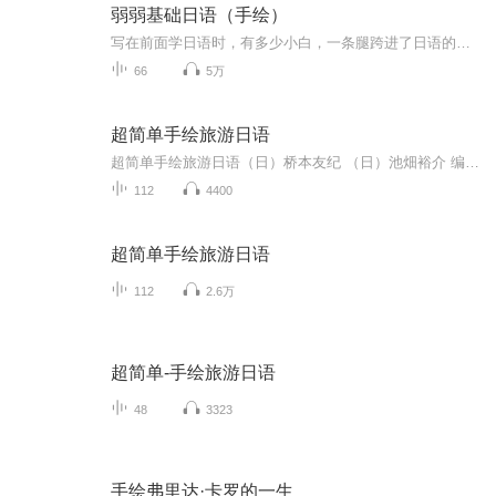
弱弱基础日语（手绘）
写在前面学日语时，有多少小白，一条腿跨进了日语的大门，却因为没有坚持下来，而跪在了门口！在这个专辑里，弱弱！将会用“独一无二”的原创手绘画，融合身边有意思的元素，表情包弱爆豹日语、唱儿歌、拍视频、基础对话、弱弱卡50音图等，带你轻轻松松学...
66
5万
超简单手绘旅游日语
超简单手绘旅游日语（日）桥本友纪 （日）池畑裕介 编著浙江教育出版社本书面向日语初学者，内容以赴日旅游的情景为主，包括11个大场景，96个小场景，比如日常寒暄、在机场、在车站、在药妆店、在商店、在游乐园、在饭店等，并针对各个情景列出了常用的句...
112
4400
超简单手绘旅游日语
112
2.6万
超简单-手绘旅游日语
48
3323
手绘弗里达·卡罗的一生