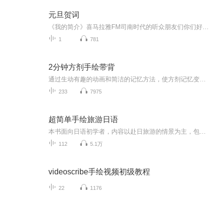
元旦贺词
《我的简介》喜马拉雅FM司南时代的听众朋友们你们好，首先非常感谢大家一直以来对司南时代的支持，为我们的进步提供宝贵的意见。马上我们将迎来2018年，在新的一年里我们会更加用心的给大家准备优秀的作品，2018我们一同进步。为了感谢大家长久以来的支持...
1
781
2分钟方剂手绘带背
通过生动有趣的动画和简洁的记忆方法，使方剂记忆变得不再不再乏味！让中医学习者更加快速背诵方剂学
233
7975
超简单手绘旅游日语
本书面向日语初学者，内容以赴日旅游的情景为主，包括11个大场景，96个小场景，比如日常寒暄、在机场、在车站、在药妆店、在商店、在游乐园、在饭店等，并针对各个情景列出了常用的句型，提供了丰富的单词，读者把单词套入句型内即可直接使用。另外，书中还补充了各个情景相关的小知识，比如泡温泉的方法、退税时的对话、从日本向中国拨打电话的方法等。附录部分还包含大量日本旅游资讯，包括在日本参观名胜、购物、赏樱、去主题乐园、搭乘电车和车租车等实用内容，相信可以帮助读者畅游日本。
112
5.1万
videoscribe手绘视频初级教程
22
1176