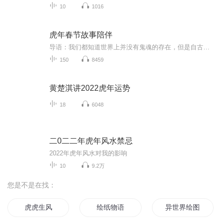
10
1016
虎年春节故事陪伴
导语：我们都知道世界上并没有鬼魂的存在，但是自古以来人们因为封建迷信思想的原因，许多人对于鬼神之事仍然存疑，因此网上许多网友杜撰了一些灵异故事，就让他们变得疑神疑鬼的。接下来呢探秘小编为大家盘点了以下民间灵异故事，我们大家赶紧一起来看看...
150
8459
黄楚淇讲2022虎年运势
18
6048
二0二二年虎年风水禁忌
2022年虎年风水对我的影响
10
9.2万
您是不是在找：
虎虎生风
绘纸物语
异世界绘图