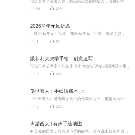
你是否有个画画的梦，想提高自己的创造力，但担心手残不敢下手？这门零基础手绘课专门为您打造，会手绘的人更有竞争力！ 在「工作」上，手绘可以用于：思维导图、可视化会议、头脑风暴、商务交流、活动宣传、公众号配图、涂鸦笔记、逻辑框图、涂鸦便签、...
50
2284
2026马年元旦祈愿
，2026马年元旦祈愿，2026马年元旦祈愿：奋蹄之姿，赴时代之约我祈愿，2026年的中国 山河锦绣，繁荣昌盛。我祈愿，2026年的每个奋斗者，都能策马扬鞭，不负韶华。我祈愿，2026年的情感世界，温暖纯粹 情谊绵长。我祈愿，，2026年的我们，心怀热爱，向阳而...
1
52
跟菲利大叔学手绘：创意速写
谁说只有艺术家才能创作 菲利大叔告诉你 想画就画才重要 在书中 大叔分享了自由绘画的创作理念 让你看完想立刻拿起画笔乱涂乱画 不再畏惧失误 找到属于自己的松弛感
4
251
俗世奇人：手绘珍藏本.上
《俗世奇人》是冯骥才先生的代表作之一，也是国内外公认的短篇小说经典。自上世纪九十年代至今，冯骥才先生先后创作了诸多“俗世奇人”系列小说，其风格统一、传奇色彩浓郁、充满生活气息、人物形象活灵活现，书写了清末民初天津卫的地域风貌、风土人情、...
3
156
声游西大 | 有声手绘地图
有灵魂的西大，总有说不尽的故事。没有说走就走的勇气？没关系，带上耳朵，就可以。声游广西大学，为你的耳朵开启一场新声活~