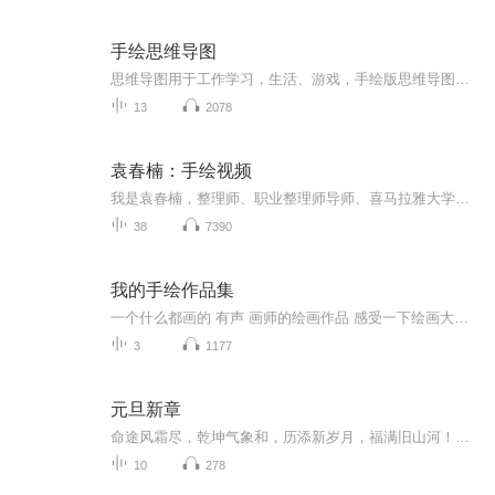
手绘思维导图
思维导图用于工作学习，生活、游戏，手绘版思维导图，是启发孩子无限思维的方式，是奠定孩子思考问题的方式方法，是帮助孩子学习学科知识的好工具。
13
2078
袁春楠：手绘视频
我是袁春楠，整理师、职业整理师导师、喜马拉雅大学认证讲师。从2012年开始，我告别混沌的过去，坚持整理、读书、自我成长，如今，收获了自己的事业和爱情，获得了幸福人生。我喜欢讲述一步一个脚印的蜕变故事，希望这些经验能够帮助到你，激励你成长。从...
38
7390
我的手绘作品集
一个什么都画的 有声 画师的绘画作品 感受一下绘画大佬的绝对领域 中二之魂熊熊燃烧！
3
1177
元旦新章
命途风霜尽，乾坤气象和，历添新岁月，福满旧山河！龙蛇交替，迎接全新的2025！
10
278