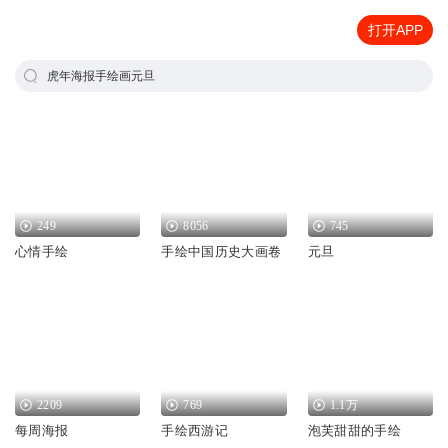
打开APP
虎年海报手绘画元旦
249
8056
745
心情手绘
手绘中国历史大画卷
元旦
2209
769
1.1万
每周海报
手绘西游记
泡芙甜甜的手绘