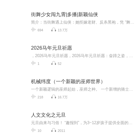
街舞少女闯九霄|多播|新颖仙侠
简介：当街舞遇上仙侠：她拒嫁老财、反杀黑袍，凭 “舞武同源” 从弃女跃成宗门之巅！ 从现代街舞赛场到古代深宅，苏夜的穿越开局就是困境：被迫嫁老财主，还遭黑袍人追杀。但她以街舞为底气，不仅契合 “界舞者” 使命，更走出 “舞武同源” 的独特仙途，...
694
13.7万
2026马年元旦祈愿
，2026马年元旦祈愿，2026马年元旦祈愿：奋蹄之姿，赴时代之约我祈愿，2026年的中国 山河锦绣，繁荣昌盛。我祈愿，2026年的每个奋斗者，都能策马扬鞭，不负韶华。我祈愿，2026年的情感世界，温暖纯粹 情谊绵长。我祈愿，，2026年的我们，心怀热爱，向阳而...
1
52
机械纬度（一个新颖的巫师世界）
一个新颖逻辑的巫师起始，巫师之种。 一个新增的骑士分支，钢铁骑士。 一个新增的巫师种类，机械巫师。 理念不同的各属性巫师分支，正统，术士，星空，死亡，神秘，机械。 侧重不同的巫师们，和他们的守护者，灯神，巴蛇，魔像，死神，恶魔，元素生物，机...
218
16.7万
人文文化之元旦
元旦由来与习俗！ “趣报到”，为3~12岁孩子提供全面的通识知识系列课程。让孩子广泛接触通识教育，掌握更全面的天文，历史，地理，艺术，生活及科普知识。找到兴趣，快乐成长！...
10
2011