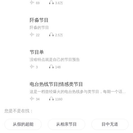
69
3.6万
阡淼节目
阡淼的节目
22
2.5万
节目单
没啥特点就是自己的节目预告
3
148
电台热线节目|情感类节目
这是一档曾经爆火的电台热线参与类节目，每期一个话题，主持人和热心听众通过热线的形式进行交流，在交流中探讨情感话题欣赏动听歌曲。
34
1160
您是不是在找：
从假的超能力节目开始
从相亲节目开始的娱乐圈
目中无道