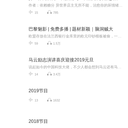
作者：依赖糖分 异世界店主无所不能，治愈你的坏情绪（题材新颖治愈、脑洞大开，不幼稚）内容简介：路遥在大四即将毕业之际，和朋友出去旅行，途中遭遇意外。 从医院醒来，她身上就多了一个异世界经营圆梦系统。系统使用说明书上写，通过不断在异世界开店...
15
785
巴黎魅影 | 免费多播 | 题材新颖｜脑洞贼大
欧盟存放在法兰西银行金库里的欧元印钞模板被偷，一个叫伊娃的神秘女人似乎与此案件有着脱不开的关系······于是特殊技能学院，拥有勘破世间一切因果的因果之眼和一身隐形铠甲禁身咒的墨琳、读心术者苏格、拥有自我修复技能的蓝坷儿、能把时间暂停和...
59
1.5万
马云励志演讲喜庆迎接2019元旦
说起如今的中国科技大佬，不少人都会想到马云还有马化腾等人。尤其是马云，关于科技这一方面也是有投资不小的。可能很多人都还将阿里巴巴和马云定位在电商上，其实阿里巴巴早就变成了一个多元化的企业了。而且，在人工智能这一方面，马云可是有不少的成就...
14
3.4万
2019节目
13
1632
2018节目