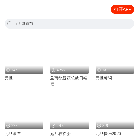
打开APP
元旦新颖节目
745
4268
781
元旦
圣商徐新颖总裁日精
元旦贺词
进
278
2402
319
元旦新章
元旦联欢会
元旦快乐2026