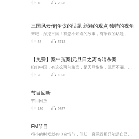
10
2628
三国风云传|争议的话题 新颖的观点 独特的视角
来吧，深挖三国！有您不知道的故事，有争议的话题，有新颖的观点、独特的视角。
38
5713
【免费】案中冤案|元旦日之离奇暗杀案
咱们中国，有这么两句格言，是天网恢恢，疏而不漏。这两句话中，所含的意义，就是言其人要作了恶事，纵然一时侥幸，能够逃出法网，但是叶落归根，依然逃不出天网去。所谓人间私语，天闻若雷，暗室亏心，神目如电，少不得默默中有个道理，总会有报应临头的...
20
1020
节目回听
节目回放
130
9857
FM节目
很小的时候就有电台情节，但却一直觉得那只能是自己的一个梦。大三的时候偶然间听到邻居的耳朵，突然间就萌生出自己做节目的念想来。现在回头想想，激情有时候真的是一种非同寻常的动力。从当天产生那个想法到我做成第一个生涩的节目，只用了四天的时间。...