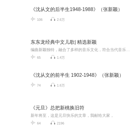
《沈从文的后半生1948-1988》（张新颖）
106
2.6万
东东龙经典中文儿歌| 精选新颖
编曲新颖独特，融合了多样的音乐文化，符合当代音乐审美，不仅孩子爱听，很多家长也喜欢听。作词更是基于蒙台梭利情景式教育的理念进行原创，深度研究了当代孩子的日常生活场景与成长发展需求，在家庭关系、文化认知、季节认知、数理认知、语言启蒙等多方...
65
1.4万
《沈从文的前半生 1902-1948》（张新颖）
74
1.6万
《元旦》总把新桃换旧符
新年将至，这是元旦快乐的文章，我献给大家，
64
2196