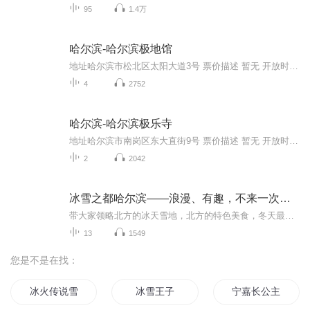
95
1.4万
哈尔滨-哈尔滨极地馆
地址哈尔滨市松北区太阳大道3号 票价描述 暂无 开放时间 9:00-17:00（淡旺季营业时间不同，以景区公示为准） 乘车信息 暂无 音频来源于链景旅行
4
2752
哈尔滨-哈尔滨极乐寺
地址哈尔滨市南岗区东大直街9号 票价描述 暂无 开放时间 冬季8:30-16:00；夏季8:00-16:30 乘车信息 公交 乘坐3、6、14、33、37、53、55、66、74、92、104、105路至哈工程大学站下，步行约4分钟可到。 哈尔滨极乐寺地铁 乘坐地铁一号线至工程大学站下，步行...
2
2042
冰雪之都哈尔滨——浪漫、有趣，不来一次，人生一大憾
带大家领略北方的冰天雪地，北方的特色美食，冬天最值得一去的城市，感受你生活圈子外的风土人情。
13
1549
您是不是在找：
冰火传说雪女与火男
冰雪王子
宁嘉长公主