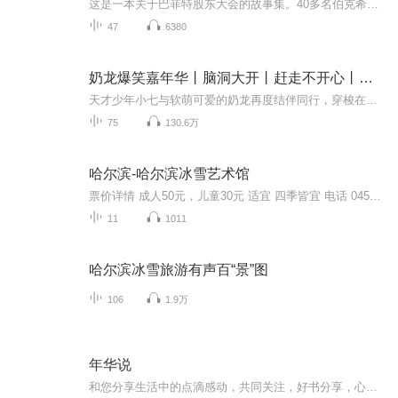
这是一本关于巴菲特股东大会的故事集。40多名伯克希尔-哈撒韦的长期股东分享了他们参会的所见、所闻、所思、所想。他们用事实证明，股东大会不仅是巴菲特、芒格与股东们会面互动的场所，更是一个寓教于乐、增进友谊的良性生态系统。值得一提的是，本书的创...
47
6380
奶龙爆笑嘉年华丨脑洞大开丨赶走不开心丨反差萌
天才少年小七与软萌可爱的奶龙再度结伴同行，穿梭在各个奇妙空间之中，开启精彩纷呈的冒险旅程。旅途里接连遇上各式各样新奇挑战与突发困境，小七和奶龙相互陪伴、彼此扶持，依靠满满的智慧与无畏勇气逐一化解危机。一路上状况不断，上演一连串啼笑皆非的...
75
130.6万
哈尔滨-哈尔滨冰雪艺术馆
票价详情 成人50元，儿童30元 适宜 四季皆宜 电话 0451-88190801 简介 亲爱的游客朋友您好，游哈尔滨一定要看看目前世界上规模最大的室内冰灯雪雕艺术展览馆——哈尔滨冰雪艺术馆。现在，我们就到这儿了，里面有什么神奇的景致在等着我们呢？走进冰雪艺术...
11
1011
哈尔滨冰雪旅游有声百“景”图
106
1.9万
年华说
和您分享生活中的点滴感动，共同关注，好书分享，心灵碰撞