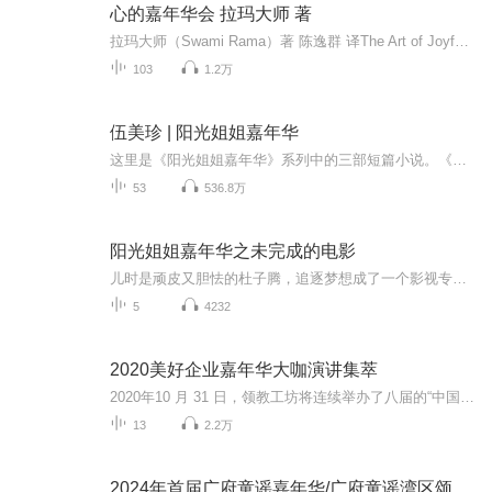
心的嘉年华会 拉玛大师 著
拉玛大师（Swami Rama）著 陈逸群 译The Art of Joyful Living 每个人的心里都住着一个小精灵，它有各式各样的念头，让我们疲于奔命，不断以行动回应它的欲望，因而常常感到挫折、愤怒。我们要如何让自己的心保持自由、不受干扰呢？ 心的掌握与修炼，正是...
103
1.2万
伍美珍 | 阳光姐姐嘉年华
这里是《阳光姐姐嘉年华》系列中的三部短篇小说。《简单的喜欢你》灰姑娘丁小寒遭遇生活的突变，远走他乡。多年后，在一个流星雨之夜， 她与往日自己喜欢的男生不期而遇,追求了一辈子轰轰烈烈的爱情，猛然回首，沉醉，原来最美的爱，只是这样简单····...
53
536.8万
阳光姐姐嘉年华之未完成的电影
儿时是顽皮又胆怯的杜子腾，追逐梦想成了一个影视专业的大学生。他一执直于六年级夏天的一段经历，并把它写成了网络小说，被电影导演看中并拍成了电影。然而，这是一部未完成的电影，就如同杜子腾，用亲情和青春构筑起来的少年梦想他们一直都在彼岸……
5
4232
2020美好企业嘉年华大咖演讲集萃
2020年10 月 31 日，领教工坊将连续举办了八届的“中国企业家私人董事会年会”，升格成为“美好企业嘉年华”，呼唤并陪伴企业家们攀越第三座大山，共同坚守心中那片永不磨灭的边地美景。会上超过800名一把手企业家及核心高管，与黄奇帆、姚洋、王梓木、王石等多名商界领袖、经济学家、趋势专家、知名学者共聚上海，共话当今民营企业最关心的议题，共商后疫情时代的新生之道。在领教工坊联合创始人兼CEO朱小斌看来，“成就美好企业”需要跨越三个阶段：● 美好企业第一阶段：企...
13
2.2万
2024年首届广府童谣嘉年华/广府童谣湾区颂