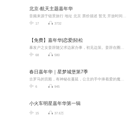
北京-航天主题嘉年华
音频来源于链景旅行 地址 北京 票价描述 暂无 开放时间 全天 乘车信息 暂无
17
3732
【免费】嘉年华|恋爱|轻松
暴发户之女姜辞随父求边家办事，初见边策。姜辞在圈中被视为奇葩，而边策兄弟气质不凡。姜家凭旧物与边家老太太搭上关系，事却难办。梁家婚宴上，姜辞与边策再次相遇，情愫暗生，故事由此展开。
68
580
春日嘉年华｜星梦城堡第7季
古罗马的宫殿，有神秘在蔓延，公主的手中捧着爱的魔法宝典，她挥挥手，把梦实现，留下一道彩虹的弧线……
6
945
小火车明星嘉年华第一辑
15
37.6万