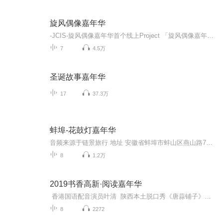
旋风偶像嘉年华
-JCIS-旋风偶像嘉年华首个线上Project 「旋风偶像嘉年华 on Radio」致力于打造属于中国本土的偶像品牌。用耳朵和爱豆相遇，恋上爱豆的声音。臣服于你的颜值下，沦陷在你的旋律里。欢迎收听《旋风偶像嘉年华》！！
7
4.5万
圣诞故事嘉年华
17
37.3万
蚌埠-花鼓灯嘉年华
音频来源于链景旅行 地址 安徽省蚌埠市蚌山区燕山路768号 票价描述 开放时间 乘车信息 自驾路线：上海、苏锡常、南京等城市出发：经沪蓉高速—宁洛高速，抵蚌埠出口下；江西、合肥等城市出发：经福银高速—合徐高速，抵蚌埠出口下；杭州、湖州等城市出发：...
8
1.2万
2019书香高新·阅读嘉年华
香港国语配音演员叶清 陕西本土脱口秀《唐蒜铺子》创始人啸雷 《长安处处有故事》作者高大哥 《丝路家训》作者郝靖 还有喜马拉雅三位海外主播：美国Podcast之父Christopher Lydon、哈佛大学在线课程Harvard制作人Zach Davis、历史人文节目The Lonely Palette主播Tamar Avishai 邀你参加“2019书香高新·阅读嘉年华”倾听他们对于阅读、对于声音的理解和分享。
8
2272