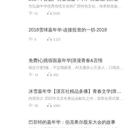
为弘扬中华优秀传统文化和广府特色文化，传承和发扬童谣这一独特的艺术形式，广州市儿童友好城市建设工作领导小组拟在2024年举办首届广府童谣展演系列活动。本次活动旨在通过童谣收集、童谣展演和童谣IP衍生等方式，展现广府童谣的魅力，提高公众对童谣文...
61
5425
2018雪球嘉年华-连接投资的一切-2018
6
3.2万
免费|心跳假面嘉年华|浪漫青春&言情
稳定日更5集，不定期爆更，AI主播良心又迷人，订阅追更不迷路！ 【内容简介】 是我失忆了还是整个世界都不对了？为什么像我这样闪亮的王子，却总是被人错认成软绵绵的小女生？“超级花美男”初葵海做梦也想不到，她正奋勇地“英雄救美”的时候，却被学...
14
455
冰雪嘉年华【漠言社精品多播】青春文学|滑雪竞技|青春|爱情|成长
内容简介 2022年北京冬奥运会献礼之作，首部全景式展现青年滑雪运动的竞技小说。故事讲述身为滑雪界名将之女的女主遇上了喜欢唱歌的校草男主，两人从彼此陌生，到慢慢了解对方，再到试探对方的心意，这爱恋如此自然，却又是最美的样子。彼此携手并肩，相...
50
4300
巴菲特的嘉年华：伯克希尔股东大会的故事