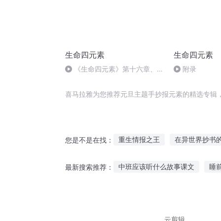
生命四元素
生命四元素
《生命四元素》第十六章、附
附录
录1——占星学与两级疗法1
喜马拉雅为您推荐元旦主题手抄报元素的精选专辑
重生情报之王
在异世界抄书
您是不是在找：
末日修仙情报员
三京夜行抄
中班应该听什么故事课文
睡
最新搜索推荐：
千年夜行抄
异界之无题
哪个软件听鬼故事好听
听小
听安徒生童话故事在线听
听
云剪辑