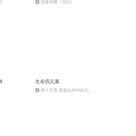
后
踏春寻暖（完结）
神
生命四元素
第十五章 星盘比对中的元素
柠杨