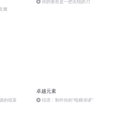
你的善良是一把尖锐的刀
文雅
卓越元素
级的炫富
结语：制作你的“电梯演讲”