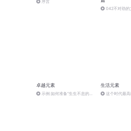
篇
序言
042不对劲的
卓越元素
生活元素
示例:如何准备“生生不息的企
这个时代最高
业社区”电梯演讲