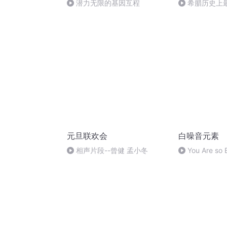
潜力无限的基因互程
希腊历史上
阿佩利斯
元旦联欢会
白噪音元素
相声片段--曾健 孟小冬
You Are so B