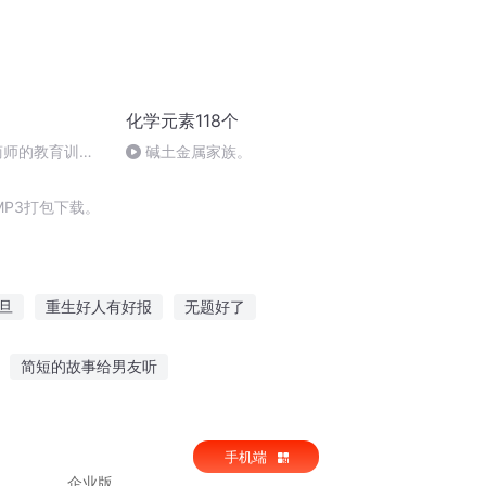
化学元素118个
谘商师的教育训练-
碱土金属家族。
教育阶段
P3打包下载。
旦
重生好人有好报
无题好了
题
奇书小抄
重生之大抄袭王
简短的故事给男友听
听大林讲故事的感受
逃跑小屋故事在线听
手机端
企业版