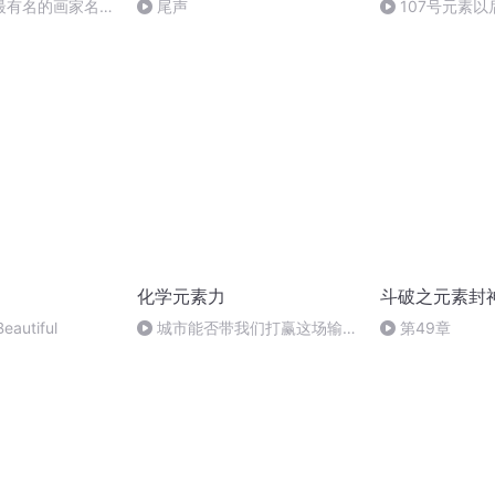
最有名的画家名叫
尾声
107号元素以
化学元素力
斗破之元素封
eautiful
城市能否带我们打赢这场输不
第49章
起的“碳中和”战？