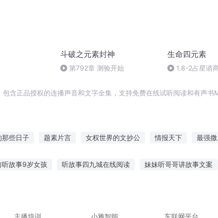
斗破之元素封神
生命四元素
第792章 测验开始
1.8-2占星
星座代表的四个
，包含正品授权的连播声音和文字全集，支持免费在线试听阅读和有声书M
的那些日子
题素片言
女权世界的文抄公
情报天下
最强撒
诸天抄文人
青春不命题
无影无题
抄袭者系统
文不对
前听故事9岁女孩
听故事四九城在线阅读
妹妹听哥哥讲故事文案
青春无题
孙孙讲故事视频
鬼节哪里可以听鬼故事
听孙子兵法全集故事
爷爷讲故事的教案
听对方的故事的成语
有声故事读物在线听
主播培训
小雅智能
车联网平台