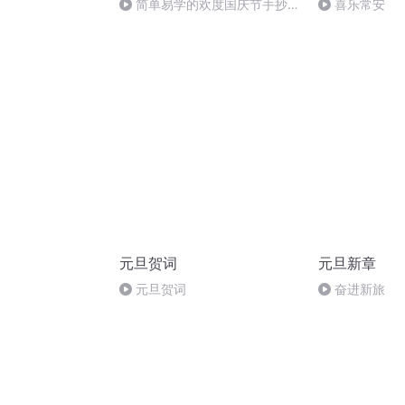
简单易学的欢度国庆节手抄报
喜乐常安
#一分钟手抄报
元旦贺词
元旦新章
元旦贺词
奋进新旅