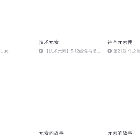
技术元素
神圣元素使
Uuo
【技术元素】5.12线性与指数
第21章 仆之
的增加（终）
元素的故事
元素的故事