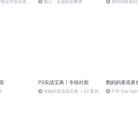
”靠近华东沿海 冷
暖心，是最好的教养
房间内能看到
部多地暑热缓解
店回应：该房间
住前和客人沟通
面
PS实战宝典丨专辑封面
鹅妈妈童谣黄
树
专辑封面实战宝典 丨02 配色
P78 Star light