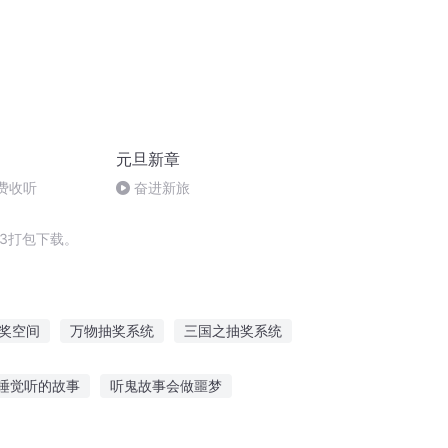
元旦新章
免费收听
奋进新旅
3打包下载。
奖空间
万物抽奖系统
三国之抽奖系统
越系统
仙女抽奖系统
重生之抽奖系统
睡觉听的故事
听鬼故事会做噩梦
叔讲故事文字图片
孩子听故事怎么教