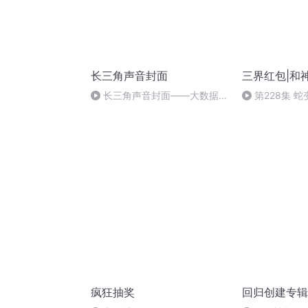
长三角声音封面
三界红包|和
长三角声音封面——大数据行
第228集 
业现阶段的发展趋势是怎么样的
疯狂抽奖
回归创建专辑-