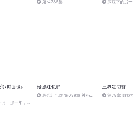
第-4236集
床底下的另一
薄/封面设计
最强红包群
三界红包群
最强红包群 第038章 神秘来
第78章 做我
者【完】
一月，那一年，那