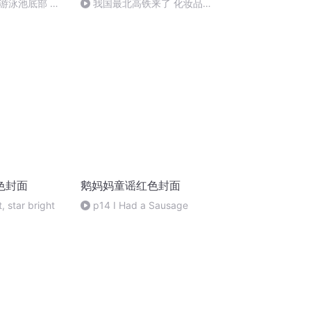
游泳池底部 酒
我国最北高铁来了 化妆品新
一般不使用，入
国标发布
说明
色封面
鹅妈妈童谣红色封面
, star bright
p14 I Had a Sausage