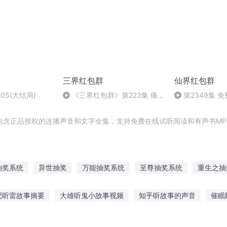
三界红包群
仙界红包群
05(大结局)
《三界红包群》第223集 痛
第2349集 
打时猴
包含正品授权的连播声音和文字全集，支持免费在线试听阅读和有声书MP
抽奖系统
异世抽奖
万能抽奖系统
至尊抽奖系统
重生之抽
抽奖系统
穿越抽奖系统
仙武抽奖系统
从抽奖开始
抽奖穿
记听雷故事摘要
大雄听鬼小故事视频
知乎听故事的声音
催眠
统
人情抽奖系统
龙之抽奖系统
故事给公主听
听妈妈讲故事录制时间
小孩儿听什么故事
听叔