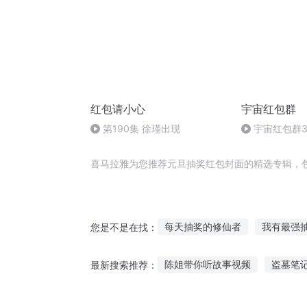
红包请小心
宇宙红包群
第190集 徐瑾出现
宇宙红包群3
喜马拉雅为您推荐元旦抽奖红包封面的精选专辑，
每天抽奖的修仙者
我有最强
您是不是在找：
从火影开始抽奖
明星之全能
陈姐带你听故事视频
盗墓笔
最新搜索推荐：
武道之抽奖系统
快乐抽奖系
哄人动画故事在线听
老师讲