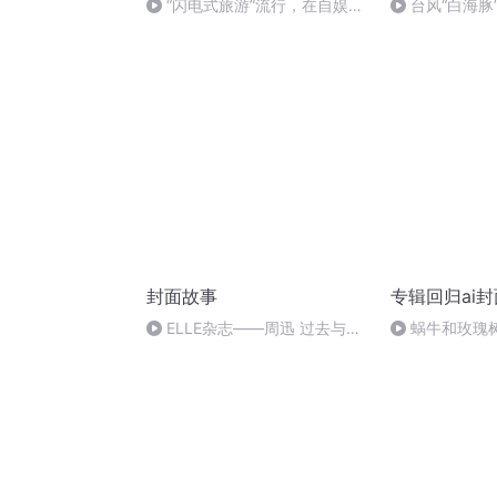
“闪电式旅游”流行，在自娱中
台风“白海豚
自愈
空气南下中东
封面故事
专辑回归ai封
ELLE杂志——周迅 过去与未
蜗牛和玫瑰
来的交汇