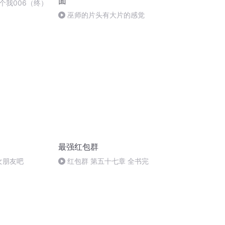
面
个我006（终）
巫师的片头有大片的感觉
最强红包群
女朋友吧
红包群 第五十七章 全书完