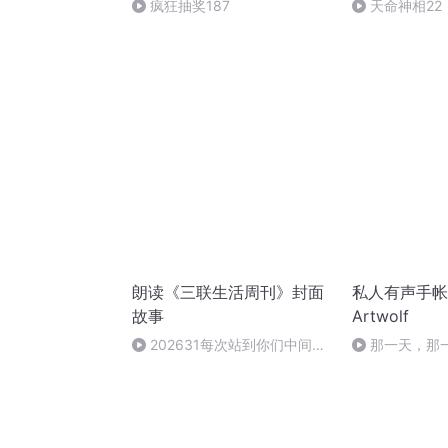
疯狂抽奖187
天命神相22
朗读《三联生活周刊》封面
私人有声手帐
故事
Artwolf
202631每次站到你们中间，
那一天，那
我总是充满力量
一世