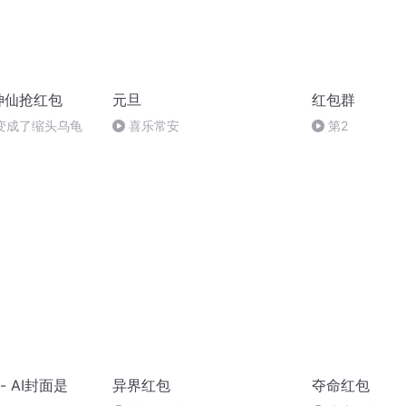
神仙抢红包
元旦
红包群
蛇变成了缩头乌龟
喜乐常安
第2
 AI封面是
异界红包
夺命红包