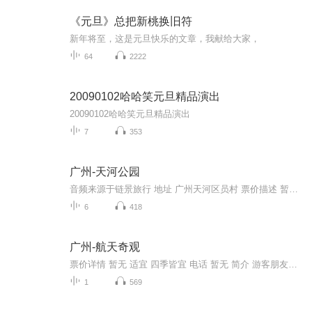
《元旦》总把新桃换旧符
新年将至，这是元旦快乐的文章，我献给大家，
64
2222
20090102哈哈笑元旦精品演出
20090102哈哈笑元旦精品演出
7
353
广州-天河公园
音频来源于链景旅行 地址 广州天河区员村 票价描述 暂无 开放时间 全天 乘车信息 暂无
6
418
广州-航天奇观
票价详情 暂无 适宜 四季皆宜 电话 暂无 简介 游客朋友，您现在看到的是航天奇观。航天奇观位于广州天河区东圃镇，是由当地农民自行集资兴建的。首期占地20多公顷，总投资2.5亿元。这里有航天科技馆、火箭发射指挥中心、月球馆等10多个旅游场馆；还有水上世界、傲视蓝天、星座广场等娱乐场所。此外，还有我国“长征三号乙”运载火箭实体和广州第一家汽车电影场、英语乐园等。下面带你一起来看下: 您首先看到的陈列有中、美、俄、法等国发射的火箭和卫星的实物和模型，其中，当地农民用巨资购买的我国“长征三号乙”运载火箭实体，是我国目前运载能力最大、性能最优的火箭，曾在珠海国际航展中轰动一时，现已作为向青少年进行爱国主义教育和普及航天航空知识的生动教材。 自古以来，人类就向往着能飞向太空，遨游宇宙。从人类第一次登陆月球的那一刻开始，对于太空，人类不再是一无所知的。人类对太空的探索踏出了极重要的一步。这里利用高科技向您展示古今中外已取得的航空航天科技成果以及未来空间科技的发展趋势，让您在游乐中感受空间科学和宇宙世界的无穷奥秘。 在这里，您可以见到航天奇观的镇园之宝“神州号宇宙飞船返回舱”和“长征三号乙”实体火箭，同时还可以见到曾在北京国庆阅兵仪式上亮相的同类型的部分实体导弹和仿真导弹，如“红旗2号B”、“海鹰”等导弹及歼5、歼6战斗机等。 对了,您在“火箭发射指挥中心”，还可以看到“长征二号”火箭在西安现场发射全过程的历史一刻，气氛激动人心，场面宏大壮观；在“火山震馆”，让您亲身体验岩浆冲天而起、罗马式建筑物轰然倒塌的惊险一刻，令您仿佛置身于宇宙太空，领略其迷离、奥秘的未知境界，等等。 此外，“水上世界”、“傲视蓝天”、“星座广场”等娱乐场所，与精心设计的园林一起构成一道道美丽的风景线。仿佛太空已经在你我的掌握之中了。然而宇宙之大，我们只是其中一个微不足道的尘粒，探索太空之道，却可以从此开始，这里是通向太空的窗口。 听了我的介绍，您是不是已经被航天奇观震撼了呢，还等什么，一起来感受下吧。 音频来源于链景旅行
1
569