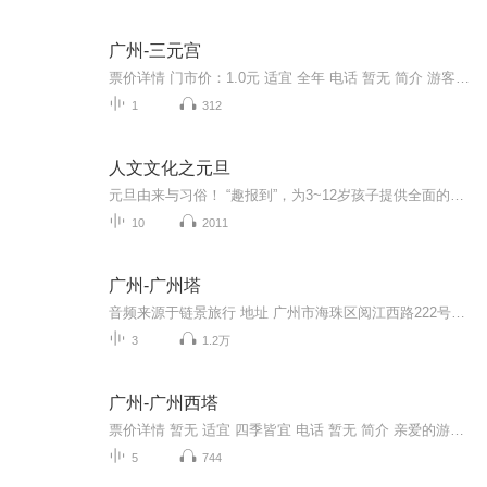
广州-三元宫
票价详情 门市价：1.0元 适宜 全年 电话 暂无 简介 游客朋友，您现在来到的是三元宫。三元宫是广州市最大的一座道教寺庙。它坐落于越秀山南麓，南临应元路，往前是中山纪念堂，北靠越秀山。与纯阳观并称为广州两大道场，道教中人素有“北到三元宫，南去纯...
1
312
人文文化之元旦
元旦由来与习俗！ “趣报到”，为3~12岁孩子提供全面的通识知识系列课程。让孩子广泛接触通识教育，掌握更全面的天文，历史，地理，艺术，生活及科普知识。找到兴趣，快乐成长！...
10
2011
广州-广州塔
音频来源于链景旅行 地址 广州市海珠区阅江西路222号广州塔内 票价描述 广州塔室内观光成人票150元（含白云星空观光大厅），其它区域门票价格及套票信息，请查看景区官网。 开放时间 9:30-22:30（22:00停止售票及入塔） 乘车信息 暂无
3
1.2万
广州-广州西塔
票价详情 暂无 适宜 四季皆宜 电话 暂无 简介 亲爱的游客朋友，现在展现在您面前的这座建筑物就是广州市标志性的新建筑——广州珠江新城西塔，它也是超高层建筑的代表。 广州西塔位于广州新城市中轴线西侧，总建筑面积为约45万平方米。主塔楼地面以上103层，高432米。主塔楼的建筑造型独特，宛如 “通透水晶”；每当夜晚的时候，主塔楼楼身的通体彩灯由下而上亮起。夜色下，西塔仿佛身披万盏LED织就的“渔网装”，红、黄、绿、紫、蓝五色彩灯闪烁。玻璃上X形状的外包裹钢筋加上通体晶莹剔透的塔身，使得广州西塔与对岸的四色“小蛮腰”———广州新电视塔交相辉映，非常美丽。 在广州西塔里面有不少好玩的地方。大厦由超甲级写字楼、五星级超豪华四季酒店、国际会议中心等五大功能组成。 多层次的景观特点仿佛山体的山麓、山腰和山顶，不同高度呈现出不同的特点，参观者在各种层面来回穿梭，感受截然不同的独特景观。 这里是广州的金融中心，周围高楼林立，蔚为壮观。 好了，关于广州西塔，链景旅行小秘书就为您介绍到这里了。下面就请您和我登高一望，去俯视广州全景，来感受下不一样的广州吧！ 音频来源于链景旅行
5
744