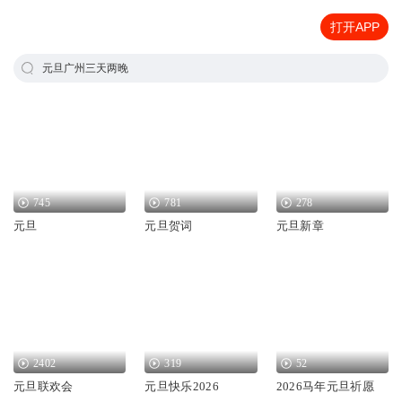
打开APP
元旦广州三天两晚
745
781
278
元旦
元旦贺词
元旦新章
2402
319
52
元旦联欢会
元旦快乐2026
2026马年元旦祈愿