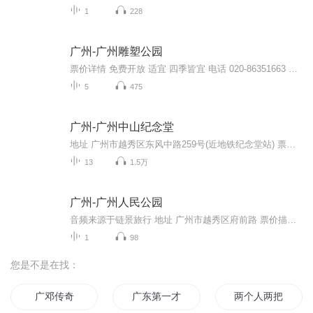
1
228
广州-广州雕塑公园
票价详情 免费开放 适宜 四季皆宜 电话 020-86351663 简介 雕塑被誉为“凝固之舞蹈”，在这里您能看到雕塑为您演绎出来的各种舞蹈，亲爱的游客朋友，欢迎您来到广州雕塑公园。广州雕塑公园有别于一般公园的最大特点就是这里的雕塑不是点缀，而具有鲜明的主...
5
475
广州-广州中山纪念堂
地址 广州市越秀区东风中路259号(近地铁纪念堂站) 票价描述 园区免费开放，进主体建筑及陈列馆旺季10元/人，淡季8元/人。 离休干部、现役军人凭有效证件，1.1米以下儿童均可免费进园。 开放时间 8:00-18:00 乘车信息 公交： 1. 2、27、62a、204路等多部公交车到中山纪念堂站下； 2. 211、旅游公交1号线到三元宫站下。 地铁： 地铁2号线到纪念堂站下。 音频来源于链景旅行
13
1.5万
广州-广州人民公园
音频来源于链景旅行 地址 广州市越秀区府前路 票价描述 暂无 开放时间 全天 乘车信息 暂无
1
98
您是不是在找：
广邓传奇
广东第一才子
两个人两把剑