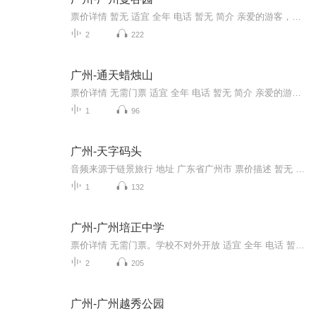
票价详情 暂无 适宜 全年 电话 暂无 简介 亲爱的游客，欢迎您来到广州曼谷园参观游玩。提起曼谷，您也许会想到那些奢华的寺庙，想到美味的冬阴功汤，想到标志性的大象雕塑，想到泰国那古老而神秘的文化。如果您也想一睹泰国美景却无暇抽身前往，来广州曼谷...
2
222
广州-通天蜡烛山
票价详情 无需门票 适宜 全年 电话 暂无 简介 亲爱的游客朋友您好，欢迎您来到从化通天蜡烛山。听到这个名字相信您已经猜到了蜡烛山的由来了。没错，就是因为这里有一根石柱，立在湖中，因为外形很像蜡烛，所以得名蜡烛山。其实关于从化通天蜡烛山的来历还...
1
96
广州-天字码头
音频来源于链景旅行 地址 广东省广州市 票价描述 暂无 开放时间 全天 乘车信息 暂无
1
132
广州-广州培正中学
票价详情 无需门票。学校不对外开放 适宜 全年 电话 暂无 简介 亲爱的游客，欢迎您来到广州培正中学参观游玩。广州培正中学是广州百年名校之一，创办于1889年。学校坐落在广州市东山区培正路，占地6万平方米，校舍古朴典雅，环境幽静优美。周边的建筑群也...
2
205
广州-广州越秀公园