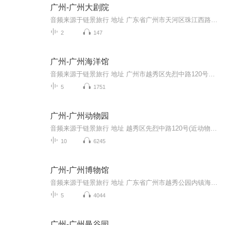
广州-广州大剧院
音频来源于链景旅行 地址 广东省广州市天河区珠江西路1号 票价描述 无需门票。演出门票需另购 开放时间 演出时间不定，按照景区最新公布为准 乘车信息 暂无
2
147
广州-广州海洋馆
音频来源于链景旅行 地址 广州市越秀区先烈中路120号广州动物园内 票价描述 单独海洋馆门票100元，套票130元（海洋馆、动物园、锦鳞苑、3D海洋空间）。 开放时间 9:00-17:30，售票时间：北门（先烈中路）8:30-16:00，南门（环市东路）8:30-15:30。 乘车信...
5
1751
广州-广州动物园
音频来源于链景旅行 地址 越秀区先烈中路120号(近动物园公交总站) 票价描述 暂无 开放时间 8：30—17：30 乘车信息 公交动物园总站（正门）：84、84A动物园总站（正门公交站场）：高峰快线8、高峰快线79、72、74、127、220、246、706、夜46动物园站：大学...
10
6245
广州-广州博物馆
音频来源于链景旅行 地址 广东省广州市越秀公园内镇海楼 票价描述 暂无 开放时间 9：00—17：30 乘车信息 暂无
5
4044
广州-广州曼谷园