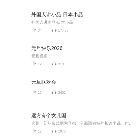
外国人讲小品-日本小品
外国人讲小品-日本小品
34
17.4万
元旦快乐2026
元旦祝福
12
319
元旦联欢会
12
2402
远方有个女儿国
这是一部从形式到内容都十分新颖独特的长篇小说。作者运用抒情和幽默这两种语言音色，交替描写了两个社会环境。 本书通过苏纳美和梁锐的爱情悲剧,生动地描述了至今仍保留着母系大家庭形式的摩梭人的远古习俗,真实地再现了“wg”中的种种怪诞,提出了古老与...
12
1076