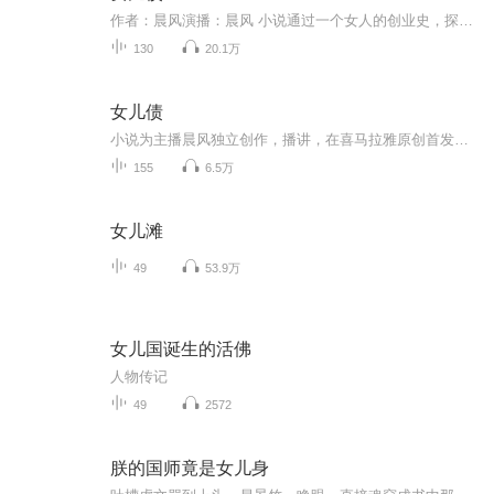
作者：晨风演播：晨风 小说通过一个女人的创业史，探讨了一个现象：一个看似大有前程的阳光少女，为何会变成一个人人避之唯恐不及的妖女？为表现这条主线，小说在跨度40年的改革开放历史背景中，讲述了一个家族的故事，展现了家族中的畸形关系：父母与子女的关系，兄弟姐妹之间的关系，以及亲朋好友之间的关系等。一条女主角创业史的主线上，穿插着不同配角的人生历程，讲述了一个个小人物的故事和心灵史。小说通过一串串细节，不断追问的两个问题是：一，哪些社会、家庭以及环境的因素，会造就一个失败的人格？二，何为真正的成功，何为真正的幸福？
130
20.1万
女儿债
小说为主播晨风独立创作，播讲，在喜马拉雅原创首发的一部家族史小说。一个看似大有前程的阳光少女，为何会变成一个人人避之唯恐不及的妖女？小说在跨度40多年的历史背景中，展现了一个家族的畸形关系，把兄弟姐妹之间那种斤斤计较，争相啃老的残酷现实，...
155
6.5万
女儿滩
49
53.9万
女儿国诞生的活佛
人物传记
49
2572
朕的国师竟是女儿身