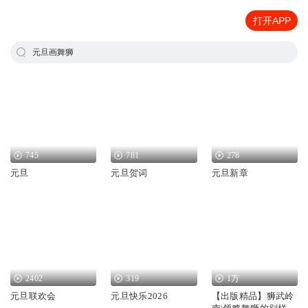
打开APP
元旦画舞狮
745
781
278
元旦
元旦贺词
元旦新章
2402
319
1万
元旦联欢会
元旦快乐2026
【出版精品】狮武岭