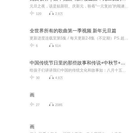
元旦之夜，该是贴新联、庆新元，盼着“一元复始”的顺遂时刻。南京花牌楼自古繁华，红灯笼映着沿街商铺，爆竹声里裹着市井欢腾，本是辞旧迎新的太平夜。金陵城的元旦，本该是张灯结彩、人声鼎沸，可偏有鲜血溅碎年光，无名尸横亘街头，惊破了两江总督治下...
120
2.9万
全世界所有的歌曲第一季视频 新年元旦篇
更新进度连载至第5集 / 每天更新2-8集（不定期）PS.超级无敌好听！作者的话动感！动感！一起动感！订阅专辑就一起动感！动感！动感！动感！动感！副标题动感-歌曲的旅程计划只会出超好听的歌曲！永远出新的歌曲，很好听的歌曲让你们听的过瘾，把你听的兴奋...
6
514
中国传统节日里的那些故事和传说+中秋节+元旦春节等
给孩子们讲讲我们中国的传统文化和故事如：八月十五的由来中秋节的来历八月十五中秋节的各种风俗习惯传说故事各地的风俗习惯随着时节的变化，我们来讲每个节气及假期的有趣故事
30
4.9万
画
27
2085
画