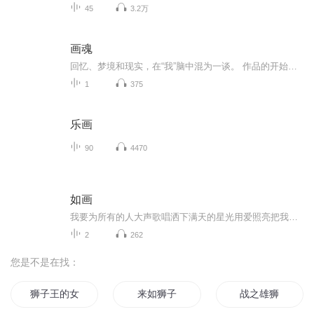
45
3.2万
画魂
回忆、梦境和现实，在“我”脑中混为一谈。 作品的开始，“我”便已经在一切的终点。 但却仍猜不到故事结局。 就像“我”想不起，让“我”牵挂一生的画中的人，究竟是谁。 如果“我”想起了之前的事情，一切是否可以改变？ 橙光游戏改编，原作：莲中狐foxinlotus 游戏地址：http://www.66rpg.com/game/80033
1
375
乐画
90
4470
如画
我要为所有的人大声歌唱洒下满天的星光用爱照亮把我的故事编织成 最美丽的衣裳让大家都穿上我要为自己勇敢张开翅膀在这辽阔的世界自由翱翔把眼中的景象装扮在画的中央谱写我浪漫的篇章...
2
262
您是不是在找：
狮子王的女人
来如狮子
战之雄狮