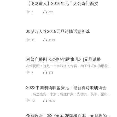
【飞龙道人】2016年元旦太公奇门面授
5
625
希腊万人迷2019元旦诗情话意荟萃
11
4143
科普广播剧《动物的“屁”事儿》|元旦试播
友情提醒：这是一个有味道的专辑，为了保证你的用餐心情，请不要在进食时收听！《动物的“屁”事儿》 作者: [美] 尼克·卡鲁索 ／ [英] 达尼·拉巴奥蒂 著， [美] 伊桑·科贾克 绘图，王佩、王双语 译猫会放屁，它们的屁臭得很。章鱼虽然不放屁，但可...
7
875
2023中国朗诵联盟庆元旦迎新春诗歌朗诵会
特邀嘉宾：李辉；特邀作家：安德列、吴丰、星出而作、静水流深；总策划：凤雏生；总监制：静心；总导演：化虹；执行总监：莺子；主持人：静心、化虹
42
3506
免费收听｜案中冤案·花牌楼血案：元旦夜的沉冤与昭雪