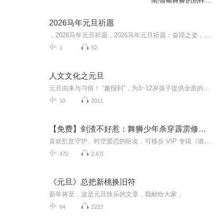
南|领略舞狮的别样魅
力
2026马年元旦祈愿
，2026马年元旦祈愿，2026马年元旦祈愿：奋蹄之姿，赴时代之约我祈愿，2026年的中国 山河锦绣，繁荣昌盛。我祈愿，2026年的每个奋斗者，都能策马扬鞭，不负韶华。我祈愿，2026年的情感世界，温暖纯粹 情谊绵长。我祈愿，，2026年的我们，心怀热爱，向阳而...
1
52
人文文化之元旦
元旦由来与习俗！ “趣报到”，为3~12岁孩子提供全面的通识知识系列课程。让孩子广泛接触通识教育，掌握更全面的天文，历史，地理，艺术，生活及科普知识。找到兴趣，快乐成长！...
10
2011
【免费】剑渣不好惹：舞狮少年杀穿霹雳修真界
喜欢乱世守护、时空爱恋的听友，可移步 VIP 专辑《谁懂啊，摸金校尉混成女帝王》舞狮冠绝天下，用剑人送外号“剑渣”。喜马拉雅独家多人广播剧，电影级音效高燃呈现！看废柴少年风云儿逆天翻盘，从江湖笑柄杀成救世恒山剑侠。零基础畅听，订阅追更！剑渣逆...
470
2.6万
《元旦》总把新桃换旧符
新年将至，这是元旦快乐的文章，我献给大家，
64
2222