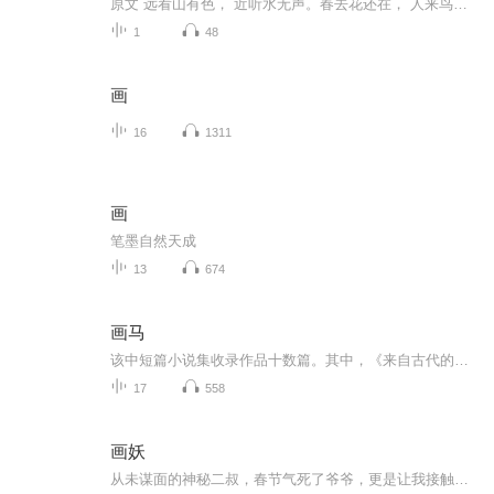
原文 远看山有色， 近听水无声。春去花还在， 人来鸟不惊。译文远看高山色彩明亮，走近一听水却没有声音。春天过去，可是依旧有许多花草争奇斗艳，人走近，可是鸟却依然没有被惊动。注释1.色：颜色，也有景色之意。2.惊：吃惊，害怕。
1
48
画
16
1311
画
笔墨自然天成
13
674
画马
该中短篇小说集收录作品十数篇。其中，《来自古代的爱情》讲述的是一对情侣面对灾难时所经受的考验，揭示出主人公在灾难过后对这份情感的冷静思考、对家庭的重新认识。《画马》讲述了一位画家在生活及精神双重压力下的人性挣扎，最终凭借坚定的信念实现了...
17
558
画妖
从未谋面的神秘二叔，春节气死了爷爷，更是让我接触到了一个奇怪陆离的世界...