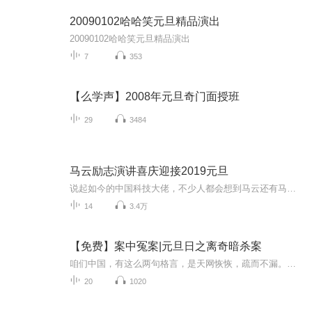
20090102哈哈笑元旦精品演出
20090102哈哈笑元旦精品演出
7
353
【么学声】2008年元旦奇门面授班
29
3484
马云励志演讲喜庆迎接2019元旦
说起如今的中国科技大佬，不少人都会想到马云还有马化腾等人。尤其是马云，关于科技这一方面也是有投资不小的。可能很多人都还将阿里巴巴和马云定位在电商上，其实阿里巴巴早就变成了一个多元化的企业了。而且，在人工智能这一方面，马云可是有不少的成就...
14
3.4万
【免费】案中冤案|元旦日之离奇暗杀案
咱们中国，有这么两句格言，是天网恢恢，疏而不漏。这两句话中，所含的意义，就是言其人要作了恶事，纵然一时侥幸，能够逃出法网，但是叶落归根，依然逃不出天网去。所谓人间私语，天闻若雷，暗室亏心，神目如电，少不得默默中有个道理，总会有报应临头的...
20
1020