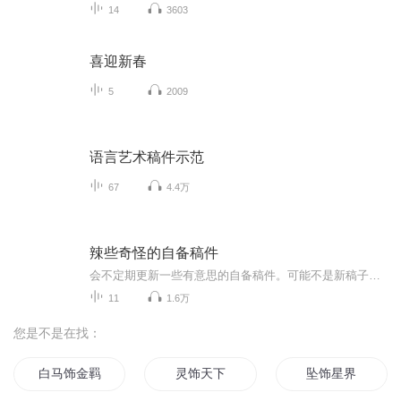
14
3603
喜迎新春
5
2009
语言艺术稿件示范
67
4.4万
辣些奇怪的自备稿件
会不定期更新一些有意思的自备稿件。可能不是新稿子，可能不是读的最好的小动物，但确保每一篇都有本鹅独到的见解。欢迎私信交流，索取配乐、文稿等...
11
1.6万
您是不是在找：
白马饰金羁
灵饰天下
坠饰星界