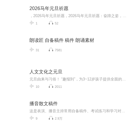
2026马年元旦祈愿
，2026马年元旦祈愿，2026马年元旦祈愿：奋蹄之姿，赴时代之约我祈愿，2026年的中国 山河锦绣，繁荣昌盛。我祈愿，2026年的每个奋斗者，都能策马扬鞭，不负韶华。我祈愿，2026年的情感世界，温暖纯粹 情谊绵长。我祈愿，，2026年的我们，心怀热爱，向阳而...
1
52
朗读匠 自备稿件 稿件 朗诵素材
31
7581
人文文化之元旦
元旦由来与习俗！ “趣报到”，为3~12岁孩子提供全面的通识知识系列课程。让孩子广泛接触通识教育，掌握更全面的天文，历史，地理，艺术，生活及科普知识。找到兴趣，快乐成长！...
10
2011
播音散文稿件
这是表演、播音主持常用自备稿件、考试练习和学习对比用。散文内容：我的心、普希金之死、圣女贞德、如果我是一滴水、前任攻略罗茜独白、冰心纸船、不朽的胡杨、南方的夜、面朝大海春暖花开等等。有一些小众的可以留言推荐给我哒，无偿分享，还请礼貌一键...
9
2.9万