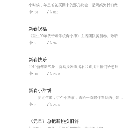
小时候，年是爸爸买回来的那几块糖，是妈妈为我们做的新衣裳，是揣在兜里舍不得花的那几毛钱，是那劈劈啪啪金花四溅的一挂鞭儿。长大了，年是超市里的拥挤，是忙活了半天做好的饭菜谁都吃不下，是天南地北的奔波，是黑夜当作白天的混乱,尽管岁月变迁，曾经...
36
815
新春祝福
《重生90年代带着系统奔小康》主播团队贺新春。致听众：感谢您一年的聆听。马年伊始，愿您脚下有坦途，心中有山海。无论何时，我们的声音，都是您温暖的归处。致同行：以声为马，不负韶华。2026，我们继续在声音的旷野里，陪您策马奔腾。
9
346
新春快乐
2019新年新气象，喜马拉雅直播君和直播主播们给您拜年啦，诸事顺利，猪年大吉。
10
2658
新春小甜饼
要过年啦，讲个小故事，送给一直陪伴着我的小姐妹们，祝大家新春快乐，牛年万事大吉呀...
5
2625
《元旦》总把新桃换旧符