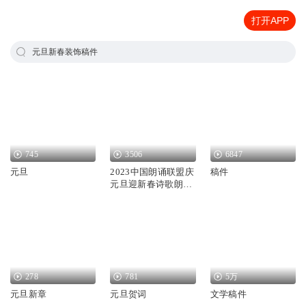
打开APP
元旦新春装饰稿件
745
3506
6847
元旦
2023中国朗诵联盟庆
稿件
元旦迎新春诗歌朗诵
会
278
781
5万
元旦新章
元旦贺词
文学稿件