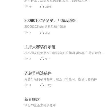
新年将至，这是元旦快乐的文章，我献给大家，
64
2196
20090102哈哈笑元旦精品演出
20090102哈哈笑元旦精品演出
7
353
主持大赛稿件示范
祝小朋友们大朋友们都能自如的朗诵.得体的主持在舞台上感谢自信大方的.精彩的自己！长风破浪会有时，直挂云帆济沧海！
6
357
齐越节精选稿件
齐越节经典稿件翻录，精选日常练习、朗诵比赛稿件
5
1.5万
新春联欢
学员与紫雨老师的故事