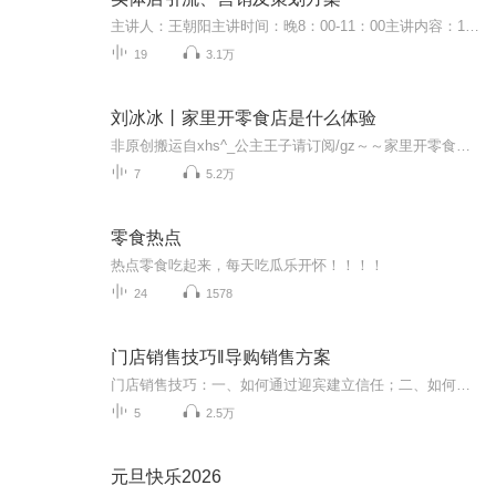
主讲人：王朝阳主讲时间：晚8：00-11：00主讲内容：1.实体店引流、拓客 2.没有资金如何做盘活 3.如何快速回笼现金 4.再行业竞争中胜出
19
3.1万
刘冰冰丨家里开零食店是什么体验
非原创搬运自xhs^_公主王子请订阅/gz～～家里开零食店是什么体验丨刘冰冰偷吃日常15z更欢迎催更点个关注不迷路
7
5.2万
零食热点
热点零食吃起来，每天吃瓜乐开怀！！！！
24
1578
门店销售技巧‖导购销售方案
门店销售技巧：一、如何通过迎宾建立信任；二、如何快速探寻顾客购买需求；三、如何介绍商品建立顾客满意度；四、如何解决顾客购买前的各种异议；五、如何完美成交。...
5
2.5万
元旦快乐2026