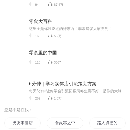
94
87.4万
零食大百科
这里全是你没吃过的好东西！非常建议大家尝尝！
16
5.2万
零食里的中国
118
3667
6分钟｜学习实体店引流策划方案
每天6分钟让你学会引流拓客策略生意不好，是你的大脑思维模式旧了（每天早上10:00更新）你是否在抱怨经常遇到，生意难做，没有客人？你为什么总是没人进店？面对生意冷淡无计可施？总是发传单效果甚微？没有客流员工也保不住？好不容易学点东西引来了几百个人，又没办法转化后端消费，还是亏本？如何做才能把客流吸引过来，并且高效转化？国内实战经验最厉害的赢销策划师张一鸣老师，一鸣心所向教育咨询机构创始人重点培养的徒弟谢沁潼老师，倾力打造，只为引爆您的客流，轻松引流，轻松锁客，轻松培育和成交裂变一整套营销流程的策划，为你的客流量源源不断保驾护航！系列专辑《18套赠品营销方案》《资源操控》《引爆欲望》《15套激励机制》等送给急需解决生意客流问题的您，希望比原来生意更好的您，渴望赚钱更轻松高效的您！学完系列课程，你会经营自己的生意，更加得心应手，客流永不在发愁！主讲人介绍谢沁潼90后营销奇才科学化营销教练魔力实践落地班创始人潼潼毛织有限公司创始人伊香园亚健康管理公司连锁股东一鸣心所向CEO帮扶导师1990年出生于江西赣州，从事健康管理公司6年，累计创造1.6亿，2018年深受张一鸣老师启发，踏上互联网营销之路，在亚健康管理领域创造佳绩，帮助了公司从一家店逐步赶超市场同行，仅在深圳宝安一个区就有五家连锁店，还经常，被业界称为营销教练。课程内容第一张专辑内容《18套赠品营销方案》分别为第一章：引流赠品第二章：成交赠品第三章：回头赠品第四章：病毒赠品第二章专辑《引爆购买欲望》分别为第一章：引爆欲望前奏第二章：价值一个亿的五句话第三章：四大核能因子_痛苦第四章：四大核能因子-梦想第五章：四大核能因子_模仿第六章：四大核能因子-自私自利第七章：引爆欲望实战案例剖析第八章：引爆欲望通用步骤第九章：打造极致产品适宜人群1.在经营实体店缺客流的老板和员工2.对眼前工作事业不甘心想多赚钱的销售从业人员3.直销，微商，保险经营团队卖产品课程的个体投资人。4.投资和经营一体的创业老板5.不安于现状的上班族你将获得1.获得客流像呼吸一样简单2.和同行（hang）变成同（xing）互利共赢3.每个月客流倍增业绩倍增财富倍增！额外福利听完一个专辑课程并在评论处留言以及以及转发到自己的社交朋友圈，即有机会获得谢沁潼老师一对一辅导心想事成魔力进账28个落地步骤三个月实践时间！获取方式：私信威❤173,7341,1534,备注领取礼物同时发送截图，每天限名额前3位！
262
1.8万
您是不是在找：
男友零售店
食灵零之中的僵尸
路人贞德的养成方