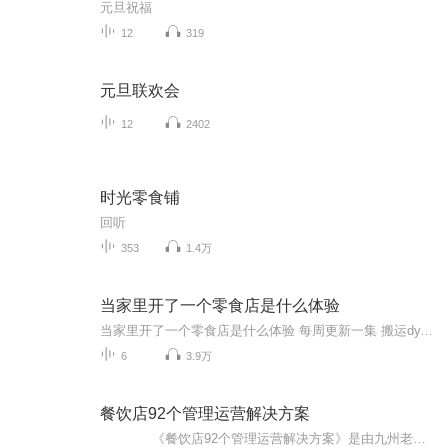
元旦祝福
12
319
元旦联欢会
12
2402
时光零食铺
回听
353
1.4万
当家里开了一个零食店是什么体验
当家里开了一个零食店是什么体验 每周更新一集 搬运dy.xhs.喜欢就订阅关注
6
3.9万
餐饮店92个管理运营解决方案
《餐饮店92个管理运营解决方案》是由九州老厨餐饮商学院推出的一门管理课程，内容包括：营销方案的制定、品牌运作与推广、人员管理、节假日活动策划、疑难问题解决等。整个的节目逻辑并不是很紧密，每一期都单独成章。顺序是以店面遇到的各类问题和案例为主线，并站在运营者的角度给出相应的方案和办法。 播出时间为每周2-3期，共计92期。 作者/主播简介： 掌柜的，原名尹记士，九州老厨子餐饮商学院创始人、首席讲师，知名餐饮品牌驴掌柜创始人，六维捭阖品牌策划空间创始人，11年餐饮管理服务运营经验，10年以上品牌策划运营经验。