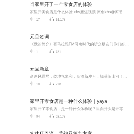
当家里开了一个零食店的体验
家里开美食店是什么体验.xhs搬运视频.原创xhs@凉湉子的日常.克隆羊滚.
17
91.1万
元旦贺词
《我的简介》喜马拉雅FM司南时代的听众朋友们你们好，首先非常感谢大家一直以来对司南时代的支持，为我们的进步提供宝贵的意见。马上我们将迎来2018年，在新的一年里我们会更加用心的给大家准备优秀的作品，2018我们一同进步。为了感谢大家长久以来的支持...
1
781
元旦新章
命途风霜尽，乾坤气象和，历添新岁月，福满旧山河！龙蛇交替，迎接全新的2025！
10
278
家里开零食店是一种什么体验｜yaya
家里开了零食店，是一种什么体验呢？里面开头是开零食店的体验，后面都是各种美食了【非原创哦】拒绝任何恶意差评哈
94
32.1万
实体店引流、营销及策划方案