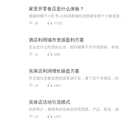
家里开零食店是什么体验？
视频转载于小红书.心怡深夜偷吃勿喷家里养个小偷是家里有个零食店是什么体验？关注＋订阅带你尝遍千万种美食
56
77.9万
酒店利用城市资源盈利方案
无论是什么性质的企业，组织都离不开市场营销，本地城市资源 往往都是企业不可忽略的市场资源如何利用好您的城市资源为你的企业代理生意和机会呢？本章节内容 以酒店为例，解读如何利用城市资源盈利的方案相信及时不是酒店行业的组织，也会找到你的领域的灵感
21
2085
实体店利润增长操盘方案
开店做生意最发愁的是客源不足，看了这个专辑后，你会感叹“引流顾客原来这么简单”，还有些老板经常在销售时屡屡碰壁，遭到顾客拒绝，成交感到头痛，现在好了，你听完这个专辑后，成交变得容易了。只要你按我们的方案去操作，灵活变通，你的利润增长5倍就是很简单的事情。
16
1994
实体店活动引流模式
内容简介：最简单的实体店经营思路。产品、客流、成交、单毛、多购、回购六个方向决定了实体店营收情况。根据这六大经营方向打造不同的营销方案就能快速创收。极致简单营销思维就是：让六大创收核心全部串联起来形成一个整体。 产品分为：鱼饵产品+基础产品+主营产品、客流分为：线上+线下+数据、成交=案例（见证）+故事+话术···· 播出时间：每周一、周三、周五21:30 作者（主播）简介：俢宇老师是一位简单极致营销策划师。定位于把复杂的营销工作简单到极致。简单营销思维+极致营销思维=简单极致营销。
24
2.9万