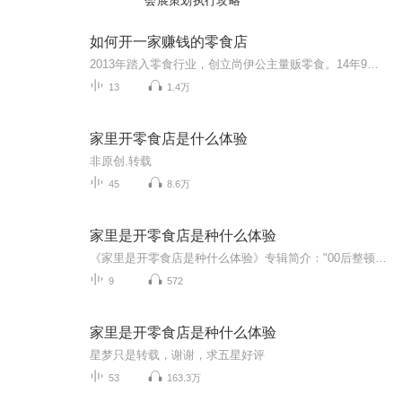
会展策划执行攻略
如何开一家赚钱的零食店
2013年踏入零食行业，创立尚伊公主量贩零食。14年9月拿到千万级A轮投资，更名为女王驾到零食连锁。两年做到东北三省第一，单店12000张会员卡的记录至令没无人能破。18年又创立左臣超级买手。时至今日，已经累计开了68家门店。总结过往当中的成功的经验和失败的教训，希望给后来者一些警醒和借鉴。本专辑所有内容均为原创，是过往经历的总结，侵权必究。商业合作请给我留言。
13
1.4万
家里开零食店是什么体验
非原创.转载
45
8.6万
家里是开零食店是种什么体验
《家里是开零食店是种什么体验》专辑简介："00后整顿零食界！全家二十年实战经验全放送——免费听10期零食店生存指南：从《进货暗战：我爹靠辣条拿下供应商》到《偷吃技巧：如何在监控下优雅炫奥利奥》，揭秘《奇葩顾客图鉴》里的薅羊毛大师、社死名场面。...
9
572
家里是开零食店是种什么体验
星梦只是转载，谢谢，求五星好评
53
163.3万