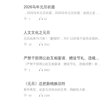
2026马年元旦祈愿
，2026马年元旦祈愿，2026马年元旦祈愿：奋蹄之姿，赴时代之约我祈愿，2026年的中国 山河锦绣，繁荣昌盛。我祈愿，2026年的每个奋斗者，都能策马扬鞭，不负韶华。我祈愿，2026年的情感世界，温暖纯粹 情谊绵长。我祈愿，，2026年的我们，心怀热爱，向阳而...
1
52
人文文化之元旦
元旦由来与习俗！ “趣报到”，为3~12岁孩子提供全面的通识知识系列课程。让孩子广泛接触通识教育，掌握更全面的天文，历史，地理，艺术，生活及科普知识。找到兴趣，快乐成长！...
10
2011
严禁干部用公款互相宴请、赠送节礼、违规消费
《严禁干部用公款互相宴请、赠送节礼、违规消费》来源：党建网播音：杨枪枪
1
8662
《元旦》总把新桃换旧符
新年将至，这是元旦快乐的文章，我献给大家，
64
2196