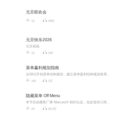
元旦联欢会
12
2402
元旦快乐2026
元旦祝福
12
319
菜单赢利规划指南
从0到1开创菜单结构规划，建立菜单盈利结构规划体系，从消费体验和利润结构角度帮助众多餐饮企业规划出更适合消费者点餐，更有效盈利的菜单。
142
1万
隐藏菜单 Off Menu
本节目由播客厂牌 Marcast® 制作出品，也欢迎你订阅收听 Marcast 旗下的其他播客节目。你可以通过以下方式找到我们：- 公众号：@Marcast- 小红书：@Marcast- 微博：@Marcast- 听友群请添加微信：hellomarcast- 品牌/商务合作：hello@marcastmedia.com
23
25.2万