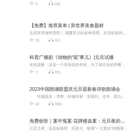
5
625
【免费】推荐菜单 | 异世界美食题材
去异世界做料理吧！ 颠覆常识的各种异闻，开启崭新的人生『诚挚欢迎您前来度假圣地担任厨师。』 栞辞去餐厅工作，放下父亲遗留的店之后，被这段古怪宣传词吸引，投入了新工作。而她的新工作地点──竟然是异世界饭店的高级餐厅！? 巨鸟蛋布丁、龙尾排、用...
25
911
科普广播剧《动物的“屁”事儿》|元旦试播
友情提醒：这是一个有味道的专辑，为了保证你的用餐心情，请不要在进食时收听！《动物的“屁”事儿》 作者: [美] 尼克·卡鲁索 ／ [英] 达尼·拉巴奥蒂 著， [美] 伊桑·科贾克 绘图，王佩、王双语 译猫会放屁，它们的屁臭得很。章鱼虽然不放屁，但可...
7
875
2023中国朗诵联盟庆元旦迎新春诗歌朗诵会
特邀嘉宾：李辉；特邀作家：安德列、吴丰、星出而作、静水流深；总策划：凤雏生；总监制：静心；总导演：化虹；执行总监：莺子；主持人：静心、化虹
42
3506
免费收听｜案中冤案·花牌楼血案：元旦夜的沉冤与昭雪
元旦之夜，该是贴新联、庆新元，盼着“一元复始”的顺遂时刻。南京花牌楼自古繁华，红灯笼映着沿街商铺，爆竹声里裹着市井欢腾，本是辞旧迎新的太平夜。金陵城的元旦，本该是张灯结彩、人声鼎沸，可偏有鲜血溅碎年光，无名尸横亘街头，惊破了两江总督治下...