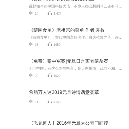
说起如今的中国科技大佬，不少人都会想到马云还有马化腾等人。尤其是马云，关于科技这一方面也是有投资不小的。可能很多人都还将阿里巴巴和马云定位在电商上，其实阿里巴巴早就变成了一个多元化的企业了。而且，在人工智能这一方面，马云可是有不少的成就...
14
3.4万
《随园食单》老祖宗的菜单 作者 袁枚
《随园食单》，古代中国烹饪著作。身为乾隆才子、诗坛盟主，袁枚一生著述颇丰。作为一位美食家， 《随园食单》是其四十年美食实践的产物，以文言随笔的形式，细腻地描摹了乾隆年间江浙地区的饮食状况与烹饪技术，用大量的篇幅详细记述了中国十四世纪至十八...
15
1950
【免费】案中冤案|元旦日之离奇暗杀案
咱们中国，有这么两句格言，是天网恢恢，疏而不漏。这两句话中，所含的意义，就是言其人要作了恶事，纵然一时侥幸，能够逃出法网，但是叶落归根，依然逃不出天网去。所谓人间私语，天闻若雷，暗室亏心，神目如电，少不得默默中有个道理，总会有报应临头的...
20
1020
希腊万人迷2019元旦诗情话意荟萃
11
4143
【飞龙道人】2016年元旦太公奇门面授