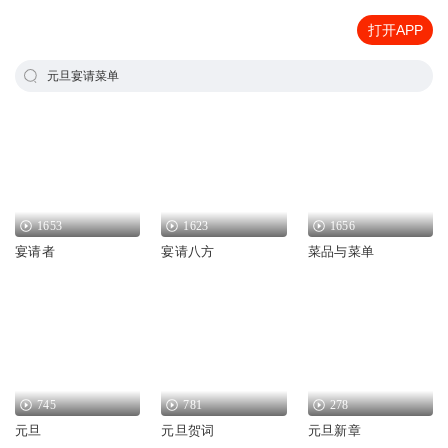
打开APP
元旦宴请菜单
1653
1623
1656
宴请者
宴请八方
菜品与菜单
745
781
278
元旦
元旦贺词
元旦新章