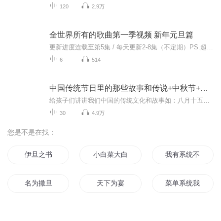
120
2.9万
全世界所有的歌曲第一季视频 新年元旦篇
更新进度连载至第5集 / 每天更新2-8集（不定期）PS.超级无敌好听！作者的话动感！动感！一起动感！订阅专辑就一起动感！动感！动感！动感！动感！副标题动感-歌曲的旅程计划只会出超好听的歌曲！永远出新的歌曲，很好听的歌曲让你们听的过瘾，把你听的兴奋...
6
514
中国传统节日里的那些故事和传说+中秋节+元旦春节等
给孩子们讲讲我们中国的传统文化和故事如：八月十五的由来中秋节的来历八月十五中秋节的各种风俗习惯传说故事各地的风俗习惯随着时节的变化，我们来讲每个节气及假期的有趣故事
30
4.9万
您是不是在找：
伊旦之书
小白菜大白菜
我有系统不可能这
名为撒旦
天下为宴
菜单系统我在古代
时与光的盛宴
男神男神我的菜
撒旦之书世界末日