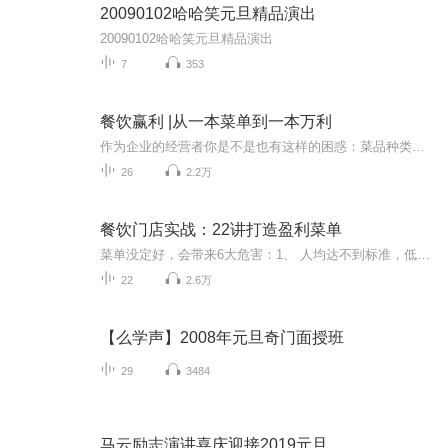
20090102哈哈笑元旦精品演出
20090102哈哈笑元旦精品演出
7
353
餐饮赢利 |从一本菜单到一本万利
作为企业的经营者你是不是也有这样的困惑：菜品种类繁多，顾客点单却无从下手原材料折损大，成本居高不下营业额做的不错，利润却始终不够理想产品没有记忆点，顾客粘性低适合谁听？渴望引领新商业格局的餐饮创业者寻求疫情后破局和快速生长的经营者利润表...
26
2.2万
餐饮门店实战：22讲打造盈利菜单
菜单没定好，会带来6大危害：1、 人均达不到标准，低了不赚钱，高了觉得贵。2、 毛利达不到标准，餐厅干做赔本买卖。3、 菜品出品效率低，让客人等太久。4、 厨房生产效率低，高产出岗位忙死，低产出岗位闲着。5、 明明菜单上的菜不少，客人总觉得没的点，...
22
2.6万
【么学声】2008年元旦奇门面授班
29
3484
马云励志演讲喜庆迎接2019元旦