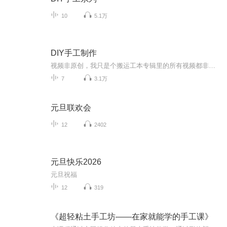
10
5.1万
DIY手工制作
视频非原创，我只是个搬运工本专辑里的所有视频都非原创哦～手工DIY教程，制作出可爱的手工作品～希望大家喜欢这个专辑 谢谢大家的支持！
7
3.1万
元旦联欢会
12
2402
元旦快乐2026
元旦祝福
12
319
《超轻粘土手工坊——在家就能学的手工课》