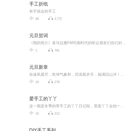
手工折纸
有手就会的手工
90
3.7万
元旦贺词
《我的简介》喜马拉雅FM司南时代的听众朋友们你们好，首先非常感谢大家一直以来对司南时代的支持，为我们的进步提供宝贵的意见。马上我们将迎来2018年，在新的一年里我们会更加用心的给大家准备优秀的作品，2018我们一同进步。为了感谢大家长久以来的支持...
1
781
元旦新章
命途风霜尽，乾坤气象和，历添新岁月，福满旧山河！龙蛇交替，迎接全新的2025！
10
278
爱手工的丫丫
这一期是冬季的带手工的丫丫日记啦，里面丫丫会拍一些关于手工的内容，让我们一起见证手工给我们带来的快乐吧
15
212
DIY手工系列