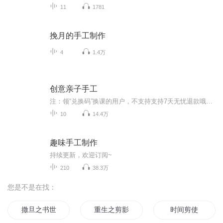
11
1781
挽月的手工制作
4
1.4万
创意亲子手工
注：领“兑换码”换课的用户，不支持支持7天无忧退款哦。
10
14.4万
趣味手工制作
持续更新，欢迎订阅~
210
38.3万
您是不是在找：
撒旦之书世界末日
重生之剪影
时间剪使