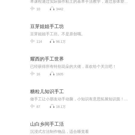
本课程通过实际操作粘土的基本手法教学，通过形体塑造，比例协调，培养孩子的立体空间思维、量变的感知，学习长短、大小、粗细、多少等数学问题。通过用基础颜色混合，变换出多种多样的色彩，不同色彩的搭配，不同形体的组合，启蒙孩子的设计能力，思考能...
10
3442
豆芽姐姐手工坊
豆芽姐姐手工坊。不是原创哦。
114
96.1万
耀西的手工世界
已经获得所有特别花朵的大佬，喜欢给个关注吧！
16
1605
糖粒儿知识手工
做手工让小朋友动手动脑，小知识有意思拓展知识面！玩中有学，乐学乐玩！
87
18.1万
山白乡间手工活
沉浸式古法制作物品，适合睡觉看