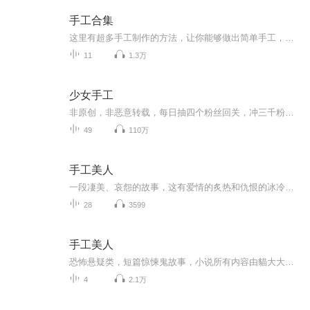
手工合集
这里有超多手工制作的方法，让你能够做出简单手工，都是一些漂亮的，可以拿来送朋友
11
1.3万
少女手工
非原创，非恶意转载，每日抽四个粉丝回关，冲三千粉麻烦帮个忙，鞋鞋️️
49
110万
手工美人
一段凄美、哀怨的故事，这有爱情的炙热和仇恨的冰冷。一张婚礼请柬引出一起阵年凶案的回忆。展颜，是个美丽的女子，曾经令他梦牵魂绕令他爱不释手的已经逝去的女孩，意外地成了最要好朋友的妻子？待产的妹妹总是噩运连连，这是为什么？自己新结识的女友又...
28
3599
手工美人
恐怖悬疑类，短篇惊悚鬼故事，小说所有内容由貓大大独自录制完成。
4
2.1万