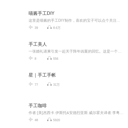
喵酱手工DIY
这里是喵酱的手工DIY制作，喜欢的宝子可以点个关注，订阅支持一波哦，谢谢啦
39
8.6万
手工美人
一张婚礼请柬引发一起关于阵年凶案的回忆。这是一个凄美、哀怨的故事，有爱情的炙热和仇恨的冰冷。展颜，这个曾经令他断肠令他梦牵魂绕的已经逝去的女孩，怎会意外地成了最要好朋友的妻子？待产的妹妹为何总是噩运连连？而自己新结识的女友为何又与传说中医院的恐怖护士有何关联？
8
556
星｜手工手帐
77
31万
手工咖啡
作者:[美]杰西卡.伊斯托&安德烈亚斯.威尔霍夫译者:李粤梅这是一本全面而系统讲解咖啡冲煮的实用指南。从基础知识、冲煮器具、原产地、购买咖啡、品鉴风味及冲煮方法六个方面，系统讲解了关于咖啡的实用知识。为咖啡入门者和渴望进阶者提供了大量新鲜的实用...
48
5920