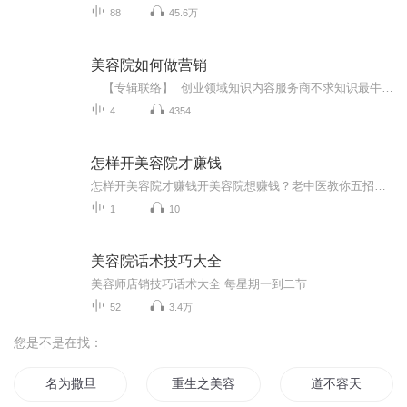
88
45.6万
美容院如何做营销
【专辑联络】 创业领域知识内容服务商不求知识最牛逼，只愿连接更鲜活！互联网营销商学院首席创业导师：东越，欢迎交流学习：微.信15676447137新的经济格局下，美容行业成为一支正在崛起的经济支柱。在这个尚未形成充分竞争的行业里，大胆开拓，精耕细作，结合传统营销方法和移动互联网的优势，就可以让你的投资得到最大回报。 本期课程可以让您了解开一家美容院的投资分配及营销方法，在最短的时间内收回成本，实现盈利，对餐饮、美发等其他服务行业也有很大的借...
4
4354
怎样开美容院才赚钱
怎样开美容院才赚钱开美容院想赚钱？老中医教你五招野路子 最近总有人问我："你们搞中医养生的是不是特赚钱？我看街边美容院都改行做艾灸拔罐了。"这话说的，好像我们中医人都在闷声发大财似的。今天就给各位想入行的老板们拆解下，现在开美容院到底怎...
1
10
美容院话术技巧大全
美容师店销技巧话术大全 每星期一到二节
52
3.4万
您是不是在找：
名为撒旦
重生之美容系统
道不容天