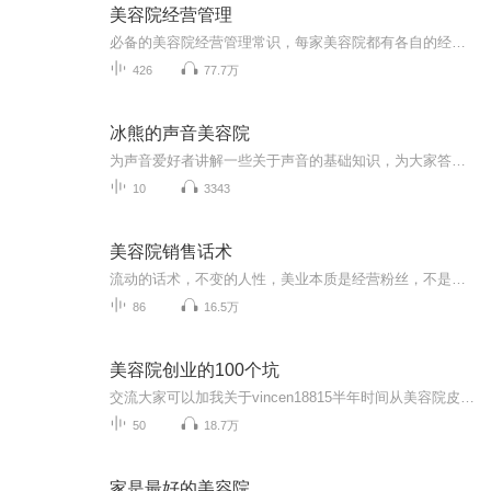
美容院经营管理
必备的美容院经营管理常识，每家美容院都有各自的经营管理方法和自己所定的各种规章制度。虽然这些管理方法和规章制度不可能完全相同，但是它们都是遵循着相同的原则。作为美容院的管理者，这些经营管理原则是必须掌握并加于运用的。 以了解和掌握美容市场的实际情况，并从美容院、店务管理和化妆品公司的经营渠道及模式两个版块分别重点讲解，其中店务管理中涉及拓客、营销、战略、顾客管理、绩效考核、销售培训、财务管理等内容，以及针对化妆品公司产—供—销三环节深入剖析，以增强学习者对美容行业知识面的扩展和综合能力的提高，成为知识与实践相结合的复合型人才。 通过学习，以满足日益发展的美容行业的人才需求，使行业人士对美容行业有深入的理解、大胆的创新，以及具备自我决策能力、适应环境能力、实操等能力的高素质、高质量的人才，以使美业人士能够把握美容市场的趋势、定位和在变革中探索新的盈利模式，谋求新的突破之路。
426
77.7万
冰熊的声音美容院
为声音爱好者讲解一些关于声音的基础知识，为大家答疑解惑，为声音美容，和大家一起共同进步~
10
3343
美容院销售话术
流动的话术，不变的人性，美业本质是经营粉丝，不是经营上帝
86
16.5万
美容院创业的100个坑
交流大家可以加我关于vincen18815半年时间从美容院皮肤管理小白到3家店铺的心路历程，全部分享给你，涉及美容院创业，皮肤管理基础知识，营销和推广。这里我们倾囊相授，让你的创业过程少走弯路，各种美容院创业技巧让你省时省力！希望您能讲我们分享给您...
50
18.7万
家是最好的美容院