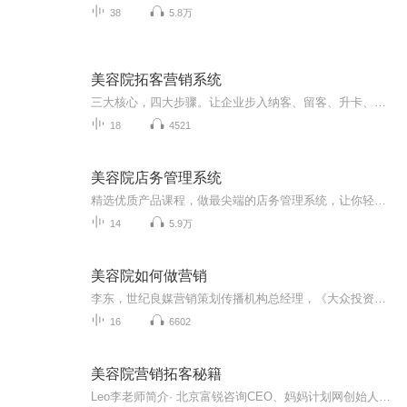
38
5.8万
美容院拓客营销系统
三大核心，四大步骤。让企业步入纳客、留客、升卡、耗卡的良性循环。时刻秉承“唤醒员工，解放老板，业绩倍增”的伟大使命，通过雅晟德商学院的培训，经历心灵的洗礼、团队的打造，做到蜕变重生。
18
4521
美容院店务管理系统
精选优质产品课程，做最尖端的店务管理系统，让你轻松做管理，体面拿高薪！
14
5.9万
美容院如何做营销
李东，世纪良媒营销策划传播机构总经理，《大众投资指南》杂志社特约作者，中国美容院营销策划第一人，实战派营销策划专家，中国美容业品牌推广委员会委员，中国美容业教育委员会委员，12年美容行业一线市场营销策划实战经验。新的经济格局下，美容行业成为一支正在崛起的经济支柱。在这个尚未形成充分竞争的行业里，大胆开拓，精耕细作，结合传统营销方法和移动互联网的优势，就可以让你的投资得到最大回报。
16
6602
美容院营销拓客秘籍
Leo李老师简介· 北京富锐咨询CEO、妈妈计划网创始人· 中国传媒大学毕业，12年营销实战经验，辅导客户超过200家，线下及线上培训超过500场·2009年于北京创立富锐咨询专注于为美业领域企业提供营销咨询及培训服务· 2011年创立妈妈计划网专注于母婴产品试...