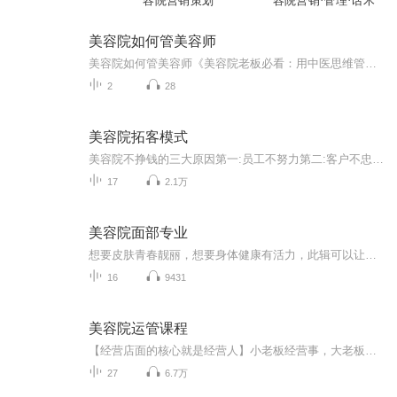
容院营销策划
容院营销·管理·话术
美容院如何管美容师
美容院如何管美容师《美容院老板必看：用中医思维管美容师，效果比打玻尿酸还立竿见影》 前几天有个开美容院的老同学跟我吐槽，说店里美容师水平参差不齐，有的客户做完护理容光焕发，有的做完却像被容嬷嬷扎过针。这让我想起《黄帝内经》里那句话："上...
2
28
美容院拓客模式
美容院不挣钱的三大原因第一:员工不努力第二:客户不忠诚第三:没有一整套体系美容院如何解决拓客、锁客、留客、升单呢？设计一套属于自己的拓留锁升的体系。员工为什么不努力？核心原因分配问题。客户为什么不忠诚？核心原因没有留客体系那么如何解决请听王锦城讲解美容院盈利系统。
17
2.1万
美容院面部专业
想要皮肤青春靓丽，想要身体健康有活力，此辑可以让您如何保养自己的皮肤，让皮肤更加的靓丽，让身体更加的健康而充满话力！更新期一周1到2次
16
9431
美容院运管课程
【经营店面的核心就是经营人】小老板经营事，大老板经营人。要经营好人，就要搞懂别人跟着你图什么？老板必须觉悟:没有人在乎你的成功，人们只在乎你的成功与我有什么关系。别人跟随你图三件事:1.图钱。2.图前途。3.图精神归属。用众筹机制解决钱的需求，...
27
6.7万