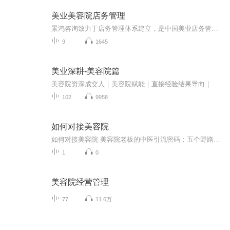
美业美容院店务管理
景鸿咨询致力于店务管理体系建立，是中国美业店务管理实战派开创者，自2001年成立至今，我们只做一件事——让美业人更轻松。 为客户提供：店务诊断，招人，留人，育人体系，客户管理，薪酬绩效，会议控制，品项规划，会员制体系，积分制管理，股权改造，拓...
9
1645
美业深耕-美容院篇
美容院资深成交人｜美容院赋能｜直接经验结果导向｜营销方案｜销售精讲｜美容院赚钱的核心逻辑｜布局｜造势｜拿结果｜拓客｜锁客｜升客｜执行力翻倍｜业绩倍增｜
102
9958
如何对接美容院
如何对接美容院 美容院老板的中医引流密码：五个野路子让你客源不断 最近有个开美容院的朋友跟我倒苦水，说现在生意太难做了。我看了眼她店里用的所谓"韩式皮肤管理"，差点笑出声——这不就是往脸上糊海藻面膜加个导入仪？要我说，现在顾客早就不吃这...
1
0
美容院经营管理
77
11.6万