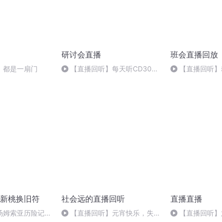
研讨会直播
班会直播回放
，都是一扇门
【直播回听】每天听CD30分
【直播回听】
钟以上
峰
新桃换旧符
社会远的直播回听
直播直播
汤姆索亚历险记
【直播回听】元宵快乐，失踪
【直播回听】