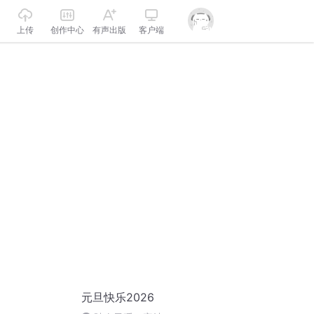
上传
创作中心
有声出版
客户端
元旦快乐2026