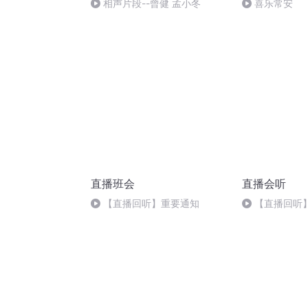
相声片段--曾健 孟小冬
喜乐常安
直播班会
直播会听
【直播回听】重要通知
【直播回听
曲都会唱～