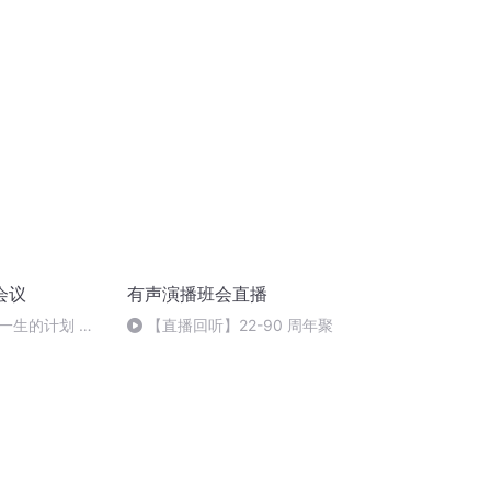
们听
次班会
会议
有声演播班会直播
一生的计划 王
【直播回听】22-90 周年聚