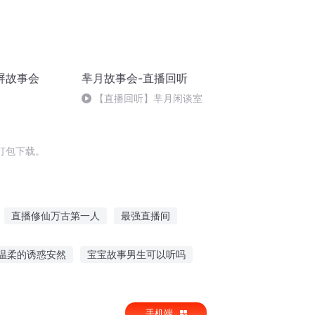
屏故事会
芈月故事会-直播回听
【直播回听】芈月闲谈室
打包下载。
直播修仙万古第一人
最强直播间
直播火影
异界直播
温柔的诱惑安然
宝宝故事男生可以听吗
听辉哥的故事在线听免费
手机端