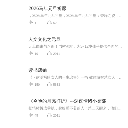
2026马年元旦祈愿
，2026马年元旦祈愿，2026马年元旦祈愿：奋蹄之姿，赴时代之约我祈愿，2026年的中国 山河锦绣，繁荣昌盛。我祈愿，2026年的每个奋斗者，都能策马扬鞭，不负韶华。我祈愿，2026年的情感世界，温暖纯粹 情谊绵长。我祈愿，，2026年的我们，心怀热爱，向阳而...
1
52
人文文化之元旦
元旦由来与习俗！ “趣报到”，为3~12岁孩子提供全面的通识知识系列课程。让孩子广泛接触通识教育，掌握更全面的天文，历史，地理，艺术，生活及科普知识。找到兴趣，快乐成长！...
10
2011
读书店铺
《卡耐基写给女人的一生忠告》一书 教你做智慧女人，少走弯路实用宝典。为人处事的九大技巧、平安快乐的要诀、做魅力女人、不伤感情的改变他、做他事业上的好帮手，让你的家庭生活幸福七大方面，为你解读生活中遇到的问题。
150
5633
《今晚的月亮打折》---深夜情绪小卖部
把情绪拆成零钱，卖给睡不着的人；第二天醒来，他们记得的不是你，而是自己终于松开的眉头。去吧，去营业。今晚 0 点，月亮打折，第一个顾客就是你自己。
45
2011