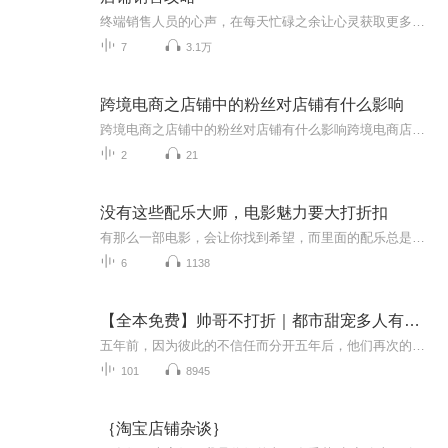
终端销售人员的心声，在每天忙碌之余让心灵获取更多抚慰与成长！
7
3.1万
跨境电商之店铺中的粉丝对店铺有什么影响
跨境电商之店铺中的粉丝对店铺有什么影响跨境电商店铺的粉丝就像老中医诊室门口的锦旗 各位掌柜的，今儿咱不号脉不开方，说说跨境电商圈子里一剂包治百病的万能药——店铺粉丝。这玩意儿可比我家祖传的艾灸条还金贵，您要是不信啊，且听我这个没证儿的...
2
21
没有这些配乐大师，电影魅力要大打折扣
有那么一部电影，会让你找到希望，而里面的配乐总是余音绕梁；有那么一部电影会让你重新认识自己，而里面的插曲总是耳熟能详；有那么一部电影会让你流连忘返，而其配乐总在你脑海里挥之不去。大家好，我是博洋，一个资深中毒影迷，三千部阅片量打底儿，之...
6
1138
【全本免费】帅哥不打折｜都市甜宠多人有声剧
五年前，因为彼此的不信任而分开五年后，他们再次的走在一起时间不负情深
101
8945
｛淘宝店铺杂谈｝