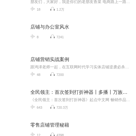
朋友们，大家好，我是你们的老朋友香菜 电商路上一路相伴，让电商更简单 先说一下咱们中小卖家QQ交流群的群号是541021557 每天YY都有课程 教师团队更专业 我的微信是：yy1121555904 欢迎大家联系我微信办理VIP 也可以去群里找我哈 我叫香菜 VIP ￥19...
18
1.2万
店铺与办公室风水
8
7241
店铺营销实战案例
跟鸿泽老师一起，在互联网时代学习实体店铺逆袭必杀技！ 每天给大家分享一个不同行业实体店铺的成功营销案例，让投身实体店铺经营的各位老板能够从中学到实用的营销知识：讲故事，讲场景，讲概念，讲应用……让你轻松学习营销妙招，随意切换成功模式！
48
7200
全民领主：首次签到打折神器丨多播丨万族争霸人族逆袭
《全民领主：首次签到打折神器》起点中文网 畅销作品，作者夏暮迟，演播大司马
643
720.3万
零售店铺管理秘籍
12
4398