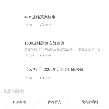
神奇店铺系列故事
87
5513
1688店铺运营实战宝典
欢迎来到《1688店铺运营实战宝典》！我是言人矢口言只，拥有10年以上1688店铺运营实战经验。本专辑每日更新，为你解析1688平台最新政策、分享店铺优化技巧、揭秘流量获取秘籍。无论你是工厂主、批发商还是中小企业负责人，这里都有适合你的实战干货。订阅...
124
4401
【么学声】2008年元旦奇门面授班
29
3484
您是不是在找：
血游当铺
青春折光
无名的店铺