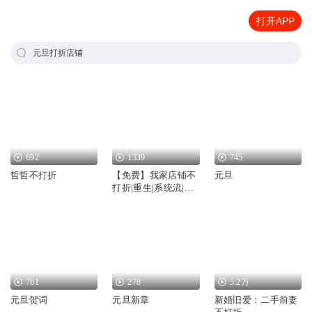
打开APP
元旦打折店铺
692
1339
745
哲哲不打折
【免费】我家店铺不
元旦
打折|重生|系统流|经
营流
781
278
5.2万
元旦贺词
元旦新章
新婚旧爱：二手前妻