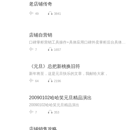
老店铺传奇
49
3841
店铺自营销
口碑掌柜营销工具操作+具体应用口碑外卖掌柜后台具体操作 实际应用讲解 帮助你在最短时间内内完全掌握后台自营销功能的具体操作，更简单的理解后台各种营销方式的使用规则，更低成本的掌握掌柜后台各种营销工具。 助您的店铺迅速打开新的渠道。
7
1657
《元旦》总把新桃换旧符
新年将至，这是元旦快乐的文章，我献给大家，
64
2196
20090102哈哈笑元旦精品演出
20090102哈哈笑元旦精品演出
7
353
店铺销售攻略