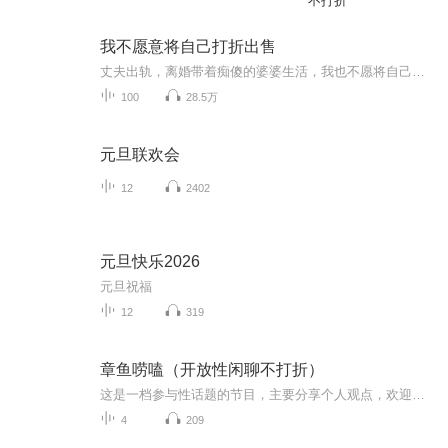
不打折
我不愿意将自己打折出售
丈夫出轨，离婚带着痴傻的婆婆生活，我也不愿将自己打折处理，不将就、不凑合、不是真爱，我也不要
100
28.5万
元旦联欢会
12
2402
元旦快乐2026
元旦祝福
12
319
章鱼唠嗑（开放性闲聊不打折）
这是一档参与性话题的节目，主要分享个人观点，欢迎评论区留言讨论。
4
209