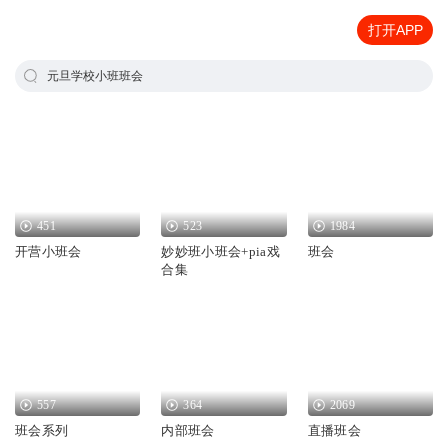
打开APP
元旦学校小班班会
451
523
1984
开营小班会
妙妙班小班会+pia戏
班会
合集
557
364
2069
班会系列
内部班会
直播班会