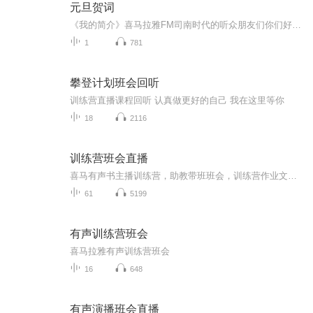
元旦贺词
《我的简介》喜马拉雅FM司南时代的听众朋友们你们好，首先非常感谢大家一直以来对司南时代的支持，为我们的进步提供宝贵的意见。马上我们将迎来2018年，在新的一年里我们会更加用心的给大家准备优秀的作品，2018我们一同进步。为了感谢大家长久以来的支持...
1
781
攀登计划班会回听
训练营直播课程回听 认真做更好的自己 我在这里等你
18
2116
训练营班会直播
喜马有声书主播训练营，助教带班班会，训练营作业文本分析，作业点评，在线答疑，攀登计划讲解。
61
5199
有声训练营班会
喜马拉雅有声训练营班会
16
648
有声演播班会直播