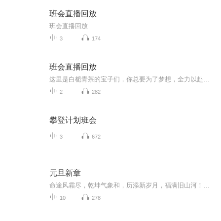
班会直播回放
班会直播回放
3
174
班会直播回放
这里是白栀青茶的宝子们，你总要为了梦想，全力以赴一次。管它什么流言蜚语，做自己。赢，也要赢的漂亮。在最平凡的生活里，谦卑和努力。总有一天，你会站在最亮的地方，活成自己曾经渴望的模样。加油鸭，跟着自己的心走，全力以赴，日后你一定不会为今日...
2
282
攀登计划班会
3
672
元旦新章
命途风霜尽，乾坤气象和，历添新岁月，福满旧山河！龙蛇交替，迎接全新的2025！
10
278