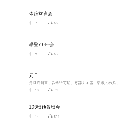
体验营班会
7
566
攀登7.0班会
2
586
元旦
元旦启新章，岁华皆可期。寒辞去冬雪，暖带入春风，旧岁遗憾随烟散。愿新年有光有暖，万事顺意，岁岁胜今朝。
16
745
106班预备班会
14
594