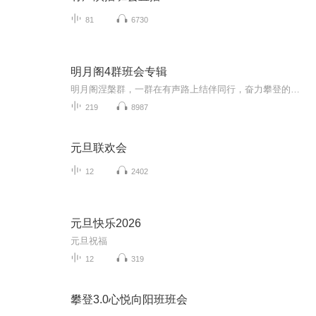
81
6730
明月阁4群班会专辑
明月阁涅槃群，一群在有声路上结伴同行，奋力攀登的一群积极向上热情似火又各自内涵特色的小伙伴的游乐天地，欢迎你的加入
219
8987
元旦联欢会
12
2402
元旦快乐2026
元旦祝福
12
319
攀登3.0心悦向阳班班会