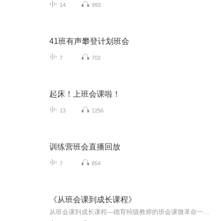
14
993
41班有声攀登计划班会
7
702
起床！上班会课啦！
13
1256
训练营班会直播回放
7
854
《从班会课到成长课程》
从班会课到成长课程—德育特级教师的班会课微革命一本班主任的必读书