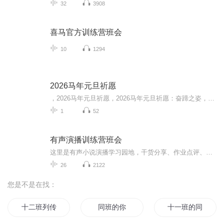
32
3908
喜马官方训练营班会
10
1294
2026马年元旦祈愿
，2026马年元旦祈愿，2026马年元旦祈愿：奋蹄之姿，赴时代之约我祈愿，2026年的中国 山河锦绣，繁荣昌盛。我祈愿，2026年的每个奋斗者，都能策马扬鞭，不负韶华。我祈愿，2026年的情感世界，温暖纯粹 情谊绵长。我祈愿，，2026年的我们，心怀热爱，向阳而...
1
52
有声演播训练营班会
这里是有声小说演播学习园地，干货分享、作业点评、连麦互动、现场pia戏，有你才精彩哦！
26
2122
您是不是在找：
十二班列传
同班的你
十一班的同学