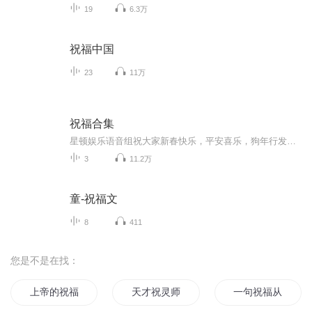
19
6.3万
祝福中国
23
11万
祝福合集
星顿娱乐语音组祝大家新春快乐，平安喜乐，狗年行发运！
3
11.2万
童-祝福文
8
411
您是不是在找：
上帝的祝福
天才祝灵师
一句祝福从此不见