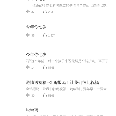
你还记得你七岁时做过的事情吗？你还记得你七岁时父母、亲人对你的教育和陪伴吗？刘健屏老师的《今年你七岁》，就描绘了一个父亲是如何爱孩子的，描绘了他在陪伴孩子的成长中所产生的一种焦虑中的父爱。 书中说：人都是从童年走过来的...
37
2833
今年你七岁
35
1.3万
今年你七岁
7岁这个年龄，对一个孩子来说无疑是个转折点。离开了以游戏为主的幼儿园，跨进了以学习为主的校门；摆脱了阿姨的整日庇护，开始了相对独立的崭新生活……他们会碰到一些什么新鲜事儿？他们的脑子里会闪起一些什么怪效果？面对孩子呈现的种种题目，做家长的又该想些什么？做些什么？小说真实地记录了一个小学一年级生一年来的所作所为，同时记录了孩子家长的所思所想。作品情感细腻真挚，思考深进新奇，文长自然幽默，不只孩子读来妙趣横生，家长读来也将深受启迪。...
14
8746
激情送祝福--金鸡报晓！让我们彼此祝福！
金鸡报晓！让我们彼此祝福！鸡年到，拜年早：一拜全家好；二拜困难少；三拜烦恼消；四拜不变老；五拜儿女孝；六拜幸福绕；七拜忧愁抛；八拜收入高；九拜平安罩；十拜乐逍遥。鸡年新气象，鸡年新生机，鸡年新机遇，鸡年新契机，鸡年新希望，鸡年新业绩。新...
30
5366
祝福语