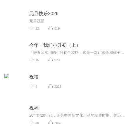
元旦快乐2026
元旦祝福
12
319
今年，我们小升初（上）
「好看又实用的小升初全攻略」这是一部让家长和孩子看完都有收获的另类辅导书「真实的校园励志小说」作品故事生动，贴近生活，让读者与主人公共同经历跌宕起伏的校园生活，在不知不觉中增添了奋进的勇气「一部让人思索与回味的校园成长纪实」以孩子的视角展现了零零后一代孩子教育成长的现状备注：本专辑只会在假期期间更新，没有固定更新时间，主播小升初不易，请谅解。
15
973
祝福
4
2213
祝福
20世纪20年代，正是中国新文化运动的发展时期。鲁迅以极大的热情欢呼辛亥革命的爆发，可是不久他看到辛亥革命以后，帝制政权虽被推翻，但取而代之的却是地主阶级的军阀官僚的统治，封建社会的基础并没有彻底摧毁，中国的广大人民，尤其是农民，他们过着饥寒交迫的生活，宗法观念、封建礼教仍然是压在人民头上的精神枷锁。在这种社会背景下，在个人对社会的责任感驱使下，1924年2月7日鲁迅先生创作了这篇小说。 1.《祝福》的主题在于揭露“四权”（政权、族权、 神权、夫权）对中国妇女的迫害。...
60
2532