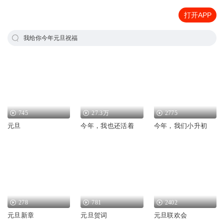
打开APP
我给你今年元旦祝福
745
27.3万
2775
元旦
今年，我也还活着
今年，我们小升初
278
781
2402
元旦新章
元旦贺词
元旦联欢会