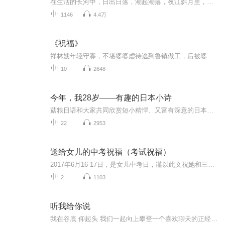
在生活的长河中，日出日落，潮起潮落，夜江斜月里，两三星火是瓜州，缘份让我们相遇相聚，心灵呼唤，爱的寄盼，天天开心，快乐每一天，祝福天天在心间，爱的暖流，伴我们度过每个春夏秋冬！祝福我和我的朋友们，年年岁岁，节目主题:祝福语主播介绍:雍仲昭...
1146
4.4万
《祝福》
祥林嫂年轻守寡，不堪婆婆虐待逃到鲁镇做工，后被婆婆强行抓回卖给贺老六。她努力抗争却无奈顺从，与贺老六生活后有了儿子阿毛。然而，贺老六病故，阿毛被狼吃掉，祥林嫂再次陷入绝境，又回到鲁镇。但此时的她已被视为不祥之人，最终在别人的祝福声中孤独...
10
2648
今年，我28岁——有趣的日本小诗
菇粮日语和大家共同欣赏短小精悍、又富有深意的日本小诗。
22
2953
送给女儿的中考祝福（考试祝福）
2017年6月16-17日，是女儿中考日，谨以此文祝她和三（8）班全体同学考试顺利！
2
1103
听我给你说
我在谷底 仰起头 我们一起向上攀登一个喜欢聊天的正经唱播每早9点 直播间 你不来 我不老哦一起听歌 侃侃大山