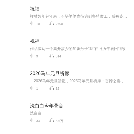
祝福
祥林嫂年轻守寡，不堪婆婆虐待逃到鲁镇做工，后被婆婆强行抓回卖给贺老六。她努力抗争却无奈顺从，与贺老六生活后有了儿子阿毛。然而，贺老六病故，阿毛被狼吃掉，祥林嫂再次陷入绝境，又回到鲁镇。但此时的她已被视为不祥之人，最终在别人的祝福声中孤独...
10
2750
祝福
作品叙写一个离开故乡的知识分子“我”在旧历年底回到故乡后寄寓在本家四叔(鲁四老爷)家里准备过“祝福”时，见证了四叔家先前的女仆祥林嫂瘁死的悲剧。该小说通过描述祥林嫂悲剧的一生，表现了作者对受压迫妇女的同情及对封建思想封建礼教的无情揭露。也...
9
314
2026马年元旦祈愿
，2026马年元旦祈愿，2026马年元旦祈愿：奋蹄之姿，赴时代之约我祈愿，2026年的中国 山河锦绣，繁荣昌盛。我祈愿，2026年的每个奋斗者，都能策马扬鞭，不负韶华。我祈愿，2026年的情感世界，温暖纯粹 情谊绵长。我祈愿，，2026年的我们，心怀热爱，向阳而...
1
52
洗白白今年录音
洗白白
33
3.6万