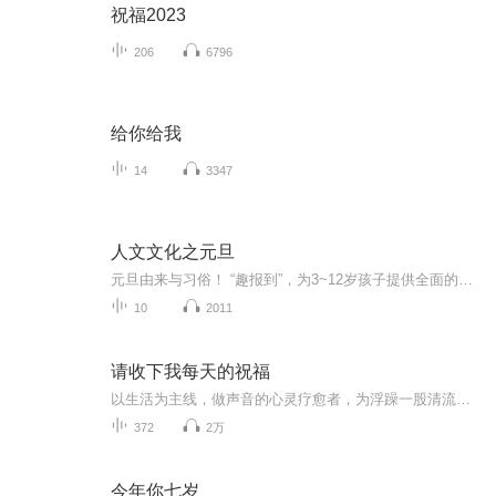
祝福2023
206
6796
给你给我
14
3347
人文文化之元旦
元旦由来与习俗！ “趣报到”，为3~12岁孩子提供全面的通识知识系列课程。让孩子广泛接触通识教育，掌握更全面的天文，历史，地理，艺术，生活及科普知识。找到兴趣，快乐成长！...
10
2011
请收下我每天的祝福
以生活为主线，做声音的心灵疗愈者，为浮躁一股清流，滋润朋友心田。
372
2万
今年你七岁