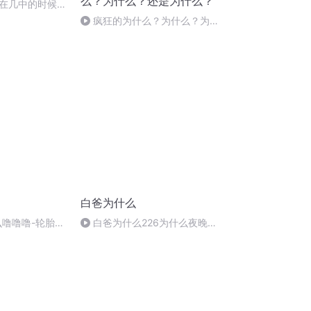
么？为什么？还是为什么？
在几中的时候都
疯狂的为什么？为什么？为什
么？161--海岛是怎样形成的？
白爸为什么
么噜噜噜-轮胎能
白爸为什么226为什么夜晚蚊
子多