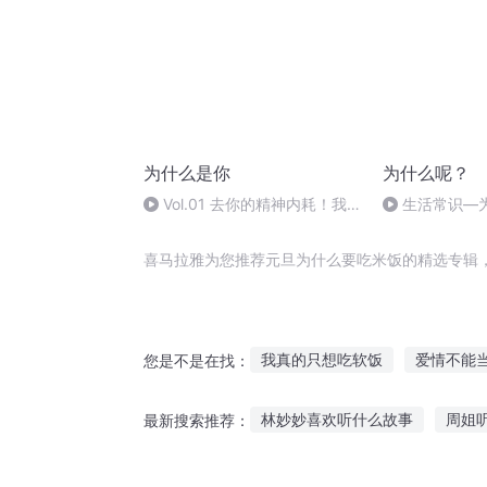
为什么是你
为什么呢？
Vol.01 去你的精神内耗！我
生活常识—
先自洽了！丨崔璀对话史欣悦
为“20世纪的瘟
喜马拉雅为您推荐元旦为什么要吃米饭的精选专辑
我真的只想吃软饭
爱情不能
您是不是在找：
那锅米饭是我的
我吃饭就能
林妙妙喜欢听什么故事
周姐
最新搜索推荐：
大佬从不吃软饭
影帝每天都
顶楼灵异故事在线听
混乱末