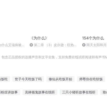
《为什么》
154个为什么
为什么艾滋病被称
第二章 （3）皮尔逊：狂热者
雨天太阳和月
疫”？
的愤怒
了
，包含正品授权的连播声音和文字全集，支持免费在线试听阅读和有声书M
当饭吃
世子今天吃饭了吗
修仙从吃饭开始
师尊你在吃软饭
赚钱
我真的只想吃个软饭
矮子吃你家大米了
没什么是不能吃
听粉丝讲故事
克林顿鬼故事在线听
三只小猪听故事在线听
致
想吃软饭
在异族王女家吃软饭的日子
我真不是吃软饭的啊
我
世在哪听故事小说
听大熊抱抱的故事视频
神奇点心店故事听