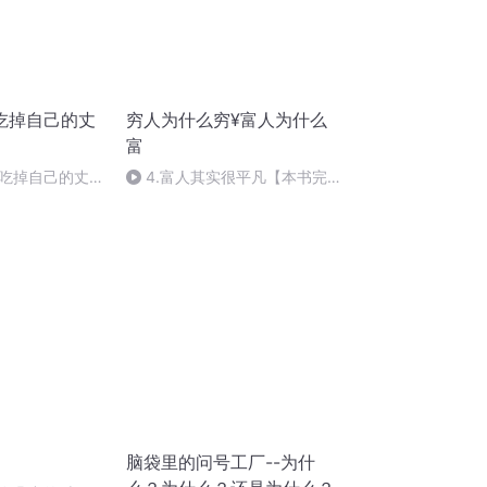
吃掉自己的丈
穷人为什么穷¥富人为什么
富
吃掉自己的丈夫
4.富人其实很平凡【本书完
结】
脑袋里的问号工厂--为什