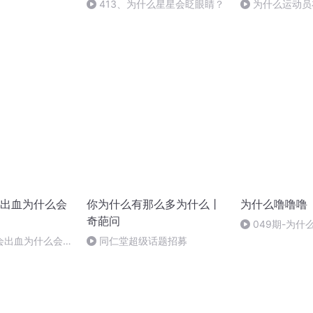
413、为什么星星会眨眼睛？
为什么运动员
要勒紧腰带
出血为什么会
你为什么有那么多为什么丨
为什么噜噜噜
奇葩问
049期-为什
不能混着用
会出血为什么会口
同仁堂超级话题招募