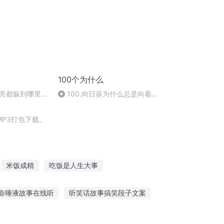
100个为什么
亮都躲到哪里去
100.向日葵为什么总是向着
太阳转？
P3打包下载。
米饭成精
吃饭是人生大事
的
我真的不想吃软饭
男神喊你吃饭
命唾液故事在线听
听笑话故事搞笑段子文案
就是个吃软饭的
我真的只是想吃软饭
听故事讲生活的文案
听山塘的真实故事