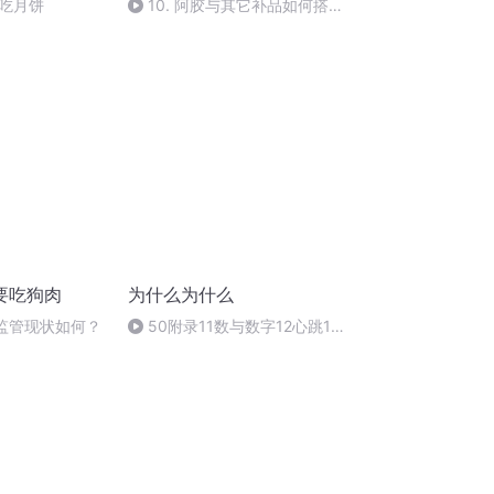
吃月饼
10. 阿胶与其它补品如何搭
配？
要吃狗肉
为什么为什么
场监管现状如何？
50附录11数与数字12心跳13
眼睛不怕冷