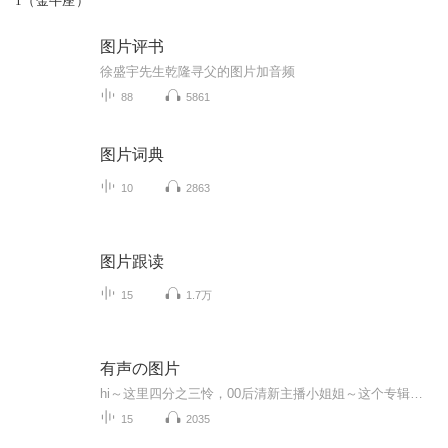
1（金牛座）
图片评书
徐盛宇先生乾隆寻父的图片加音频
88
5861
图片词典
10
2863
图片跟读
15
1.7万
有声の图片
hi～这里四分之三怜，00后清新主播小姐姐～这个专辑是由四分之三怜与微笑小熊工作室合作出版，由于都是千怜的工作室，所以质量保障十分，如果您恶意差评，说明您眼睛要么是x了，要么就是您道德有问题～好啦，也当作是千怜500粉丝的福利专辑叭别对我说我喜欢你你廉价的喜欢抵不上夏天的一根雪糕
15
2035