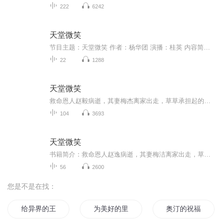
222
6242
天堂微笑
节目主题：天堂微笑 作者：杨华团 演播：桂英 内容简介：救命恩人赵逸病逝，其妻梅洁离家出走，草草承担起的不属于她的重大责任。被坏人算计，却敢于向恶果抗争，为了给父亲治病，在走投无路的情况下曾一度沉沦。不负重托照管恩人遗腹子，为给孩了医治白血...
22
1288
天堂微笑
救命恩人赵毅病逝，其妻梅杰离家出走，草草承担起的不属于他的重大责任。被坏人算计，却却敢于向恶势力抗争，为了给父亲治病，在走投无路的情况下，曾一度沉沦。不负重托照顾恩人遗腹子，为给孩子医治白血病历尽艰辛…
104
3693
天堂微笑
书籍简介：救命恩人赵逸病逝，其妻梅洁离家出走，草草承担起的不属于她的重大青任。被坏人算计，却敢于向恶无思抗争，为了给父亲治病，在走投无路的情况下曾一度沉沦。不负重托照管思人遗腹子，为给孩了医治白血病历尽艰...
56
2600
您是不是在找：
给异界的王女献上祝福
为美好的里世界献上祝福
奥汀的祝福