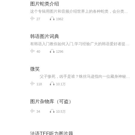
图片蛇类介绍
这个专辑用图片和音频介绍世界上的各种蛇类，会分类别介绍，如有错误欢迎指正。
27
1962
韩语图片词典
有韩语入门教你如何入门,学习经验广大的韩语爱好者提供自己学习的心得体会;韩语词汇包含各类词汇满足你各个方面的需求;韩语阅读:韩国古今各种书籍、童话、谚语等的阅读;韩语...
40
1296
微笑
父子惨死，凶手是谁？蛛丝马迹指向一位藏身神秘城堡的慈善商人。调查展开，但警方无论如何布局，所有和案子有关的人们还是一一遭到暗算。城堡主人似乎掌控着所有人的生死权。侥幸逃脱于汽车炸弹之下的维兰德决定秘密潜入城堡，独自寻找真相。...
118
10.1万
图片杂物库（可盗）
34
10.5万
法语TEF听力图片题