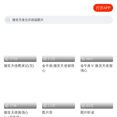
打开APP
微笑天使元旦祝福图片
375万
2.1万
1923
微笑天使爬床记(完)
金牛座|微笑天使倔强
金牛座♉️:微笑天使倔
心
强心
1738
1.1万
4.8万
微笑天使倔强心
图片库
图片听读