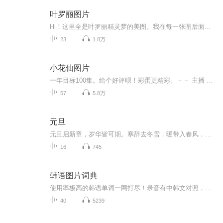
叶罗丽图片
Hi！这里全是叶罗丽精灵梦的美图。我在每一张图后面都给大家留了点时间让大家把喜欢的图保存下来。如果你觉得这个图不太清晰，你可以私信找我要原图哦！
23
1.8万
小花仙图片
一年目标100集。给个好评呗！彩蛋更精彩。－－ 主播 贝瑞吖也叫逆光小爱
57
5.8万
元旦
元旦启新章，岁华皆可期。寒辞去冬雪，暖带入春风，旧岁遗憾随烟散。愿新年有光有暖，万事顺意，岁岁胜今朝。
16
745
韩语图片词典
使用率极高的韩语单词一网打尽！录音有中韩文对照，方便同学们在路上收听磨耳朵！更多韩语学习的内容，欢迎关注订阅“韩语助手FM” ：）
40
5239