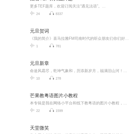
更多TEF题库，欢迎订阅关注“遇见法语”。...
24
8337
元旦贺词
《我的简介》喜马拉雅FM司南时代的听众朋友们你们好，首先非常感谢大家一直以来对司南时代的支持，为我们的进步提供宝贵的意见。马上我们将迎来2018年，在新的一年里我们会更加用心的给大家准备优秀的作品，2018我们一同进步。为了感谢大家长久以来的支持...
1
781
元旦新章
命途风霜尽，乾坤气象和，历添新岁月，福满旧山河！龙蛇交替，迎接全新的2025！
10
278
芒果教粤语图片小教程
本专辑是我在网络小平台和线下教粤语的图片小教程，做成图片是方便传播保存下来哦！这些教程涉及生活各方面，而且是基础加地道口语都有，非常实用，建议保存！
22
1599
天堂微笑