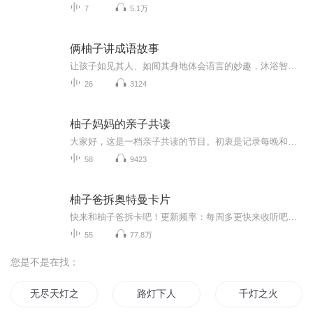
7
5.1万
俩柚子讲成语故事
让孩子如见其人、如闻其身地体会语言的妙趣，沐浴智慧的春风。每个成语故事都有读前思考和读后感悟。每一个成语故事都蕴含深刻的人生哲理和丰富的生活智慧。帮助孩子们开阔眼界，提升知识素养。 从今天开始，让我陪伴孩子们...
26
3124
柚子妈妈的亲子共读
大家好，这是一档亲子共读的节目。初衷是记录每晚和宝贝的亲子阅读时光，宝贝非常喜欢参与其中，刚好，宝宝小的时候声音奶奶的，很软萌，给他记录下来也是很棒的回忆呢，于是我们就决定开始柚子电台啦，希望大家喜欢我们的故事哟！
58
9423
柚子爸拆奥特曼卡片
快来和柚子爸拆卡吧！更新频率：每周多更快来收听吧！！！不喜勿喷
55
77.8万
您是不是在找：
无尽天灯之神战
路灯下人
千灯之火