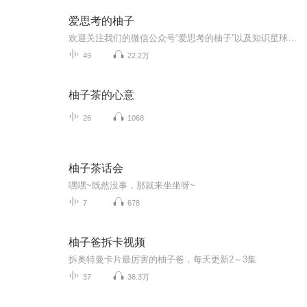
爱思考的柚子
欢迎关注我们的微信公众号“爱思考的柚子”以及知识星球。欢迎添加微信号“ihappylee”或扫描添加下方企业微信，拉您进我们的交流群。
49
22.2万
柚子茶的心意
26
1068
柚子茶话会
嘿嘿~既然没事，那就来坐坐呀~
7
678
柚子爸拆卡视频
拆奥特曼卡片最厉害的柚子爸，每天更新2～3集
37
36.3万