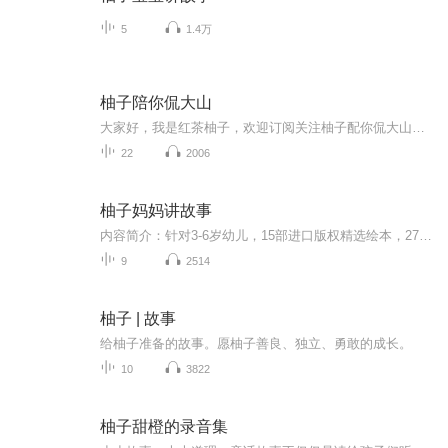
5
1.4万
柚子陪你侃大山
大家好，我是红茶柚子，欢迎订阅关注柚子配你侃大山，本期节目主题:和你聊各种各样的话题主播是谁:红茶柚子，攀登61期学员适合谁听:所有小耳朵们本节目每周更新一期（或不定时加更），欢迎听众朋友们在评论区与我互动，期待你的订阅
22
2006
柚子妈妈讲故事
内容简介：针对3-6岁幼儿，15部进口版权精选绘本，27条结交好朋友的秘诀，39条必须的成长经验。用故事为孩子塑造健康、自信、阳光的心灵。播出时间：每周一、周三、周五8:00主播：柚子妈妈（李恩言）国家二级心理咨询师，美国正面管教协会认证讲师，公共健康管理师，实战派亲子教育推广者。曾任儿童图书编辑、作者。一位8岁男孩的母亲。
9
2514
柚子 | 故事
给柚子准备的故事。愿柚子善良、独立、勇敢的成长。
10
3822
柚子甜橙的录音集