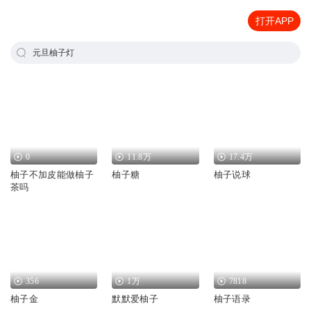
打开APP
元旦柚子灯
0
11.8万
17.4万
柚子不加皮能做柚子
柚子糖
柚子说球
茶吗
356
1万
7818
柚子金
默默爱柚子
柚子语录