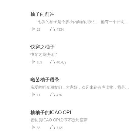
柚子向前冲
七岁的柚子是个胆小内向的小男生，他有一个开明但急脾气的爸爸，一个有耐心但有轻微洁癖的妈妈。 一个偶然的机会 ，爸爸把柚子送到了农村去过暑假。这是柚子第一次来农村，北方的地窖和大炕让柚子感到惊奇...... 在这里，...
22
4334
快穿之柚子
快穿之我快死了
182
40.4万
曦茵柚子语录
亲爱的听众朋友们，大家好，欢迎来到有声读物，我是主播曦茵柚子，不定期分享一些播主觉得不错的情感语录哦。感谢大家的收听，如果您喜欢播主内容，欢迎点赞、评论和分享，也可以关注我的频道，我会持续为大家带来精彩作品。
11
476
柚柚子的ICAO OPI
管制员ICAO OPI分享不定时更新
58
7121