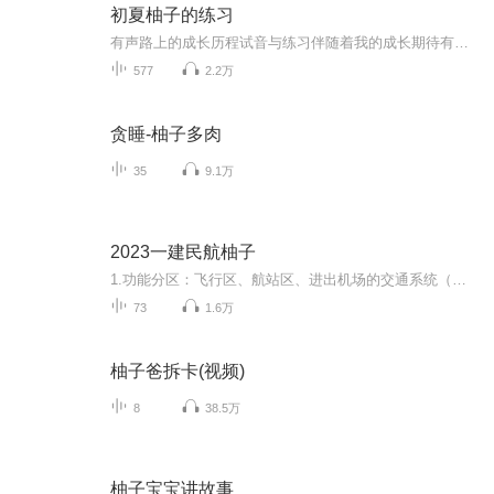
初夏柚子的练习
有声路上的成长历程试音与练习伴随着我的成长期待有声路上与你相遇
577
2.2万
贪睡-柚子多肉
35
9.1万
2023一建民航柚子
1.功能分区：飞行区、航站区、进出机场的交通系统（不由机场当局管辖）2.航线业务：国际机场（联检）、国内航线机场、地区航航线机场（联检）3.“十三五”：运输（大型枢纽、中型枢纽、小型枢纽、非枢纽）、通用（国家级、区域级、地区级）4.跑道导航和助...
73
1.6万
柚子爸拆卡(视频)
8
38.5万
柚子宝宝讲故事