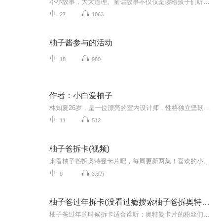
小小故事，大大道理。童话故事不仅仅是读给孩子们听的，大朋友们更需要童话世界的治愈！欢迎各位大小朋友们进入我的童话世界！一起来听故事吧！喜欢的话，留下你的足迹哟！
27
1063
柚子酱参与的活动
18
980
作者：小白爱柚子
林知夏26岁，是一位漂亮的室内设计师，性格独立坚韧，对工作认真负责（有点工作狂），对感情有点慢热，不善于表达；陆承宇29岁，帅气、干练，市一院心内科主治医师，性格温和沉稳，医术精湛；聚焦“成年人的慢热爱情”和“双向理解的陪伴”
11
512
柚子爸拆卡(视频)
来看柚子爸拆奥特曼卡片吧，每周更新两集！喜欢的小伙伴别忘了点赞订阅哟！五星好评也不能忘记哦每周有可能加更一集！
9
3.6万
柚子爸过年拆卡(没看过瘾搜索柚子爸拆奥特曼卡片)
柚子爸过年的时候拆卡适合谁听：奥特曼卡片的粉丝们更新频率：每周多更不喜勿喷