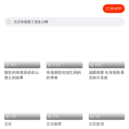
打开APP
元旦肯德基工资多少啊
492
3.4万
1682
微笑的肯德基叔叔山
肯德基陪你追忆妈妈
温暖相聚 在肯德基遇
德士的故事
的青春
见快乐圣诞
745
278
781
元旦
元旦新章
元旦贺词