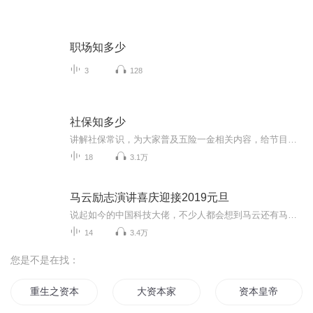
职场知多少
3
128
社保知多少
讲解社保常识，为大家普及五险一金相关内容，给节目留言，我们将及时为你解答。人力资源外包专家—骏伯人力集团全国咨询热线：400-691-6668
18
3.1万
马云励志演讲喜庆迎接2019元旦
说起如今的中国科技大佬，不少人都会想到马云还有马化腾等人。尤其是马云，关于科技这一方面也是有投资不小的。可能很多人都还将阿里巴巴和马云定位在电商上，其实阿里巴巴早就变成了一个多元化的企业了。而且，在人工智能这一方面，马云可是有不少的成就...
14
3.4万
您是不是在找：
重生之资本皇帝
大资本家
资本皇帝