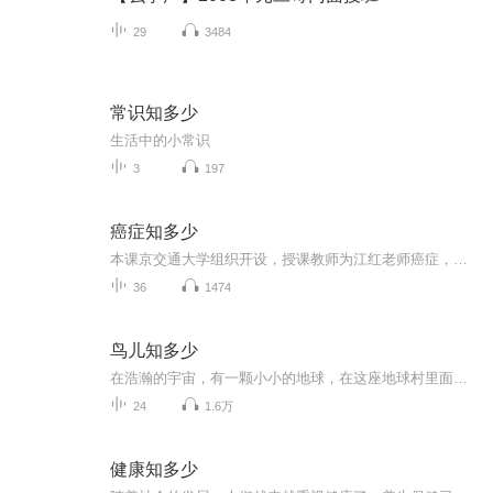
29
3484
常识知多少
生活中的小常识
3
197
癌症知多少
本课京交通大学组织开设，授课教师为江红老师癌症，为什么我们听说身边患癌症的人越来越多，每个人都想远离它，那么我们就应该更科学的认识它，本课程从肿瘤生物学角度和临床医学角度，系统介绍癌症的方方面面。
36
1474
鸟儿知多少
在浩瀚的宇宙，有一颗小小的地球，在这座地球村里面，除了人类自己以外，还有很多很多神奇的生物。本专辑，就由米兔主播甜甜圈来为小朋友们介绍神奇的鸟儿。鸟儿到底有多少种类呢？他们又分别有什么不同呢？鸟儿的叫声是不是都很婉转动听呢？你想知道它们的不同之处吗？快和甜甜圈一起去探索发现吧。如果你想要收听更多精彩内容，就请微信搜索“米兔智能故事机”，来找我玩吧。我在机器岛等你来玩哦。【版权归jiqid.com所有，未经许可盗版必究】
24
1.6万
健康知多少