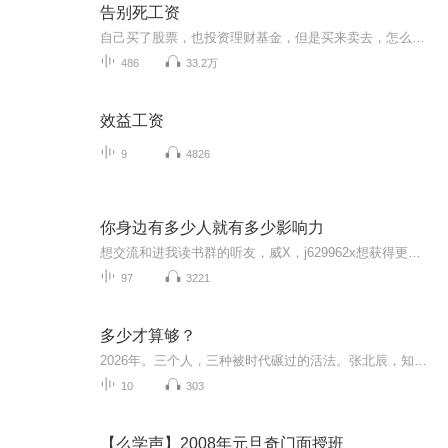
告别死工资
自己买了股票，也投资理财基金，但是买来卖去，怎么还亏出去了，本来是想着靠这个赚钱的啊！有没有想过根本的原因？问问自己的投资信念和价值观是什么？有以上问题请微信张彦每当晚上躺在床上看着别人朋友圈新闻网站上这个人到新马泰旅游了，满眼睛的海洋...
486
33.2万
效益工资
9
4826
你身边有多少人就有多少影响力
想交流和进我读书群的听友，威X，j629962x想获得更多的智慧，拥有富人思维，成功思维吗？快来和我们一起交流和探讨吧！！智慧是分辨差异的能力智慧是解决问题的能力智慧是运用知识的能力智慧是正确选择的能力智慧是克服恐惧的关键智慧是制造财富的工场我们...
97
3221
多少才算够？
2026年。三个人，三种被时代碾过的活法。张北辰，知识付费明星，一场直播卖出三百万，评论区滚动着“辰哥牛逼”。他瘫在电竞椅里，一个字也看不进去。窗外科技园的LED屏永不熄灭，那些光照不进他的身体。李梦然，28岁，刷爆信用卡买了18999元的AI创作课，...
10
303
【么学声】2008年元旦奇门面授班