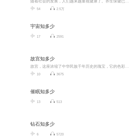
随着社会的发展，人们越来越重视健康了。养生保健已经不仅仅是中老年人的事情了。但怎样做才能使自己更健康呢？有人疯狂地锻炼，有人反复地减肥，有人坚持素食，有人相信静养，有人大量服用各种保健品，追求健康长寿的方法可谓五花八门。为满足人们对健康...
54
2.5万
宇宙知多少
17
2591
故宫知多少
故宫，这座浓缩了中华民族千年历史的瑰宝，它的色彩如同一个个密码，静静诉说着鲜为人知的故事。红墙、黄瓦、雕梁画栋，每一处都散发着古朴的韵味。红色，庄严吉祥，赋予了故宫独特的魅力。黄色，明亮如光，使得故宫更显皇家气派，而各种色彩的搭配与交融...
10
3675
催眠知多少
13
513
钻石知多少
6
5720