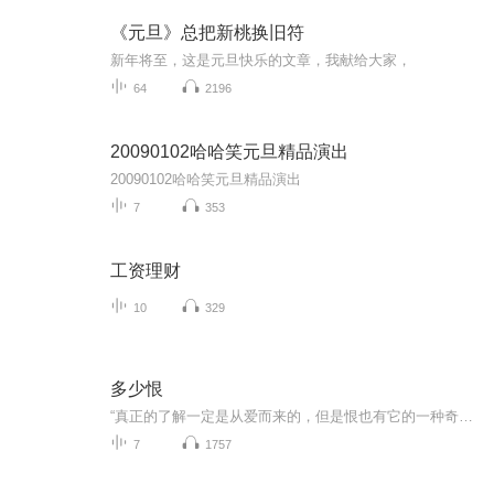
《元旦》总把新桃换旧符
新年将至，这是元旦快乐的文章，我献给大家，
64
2196
20090102哈哈笑元旦精品演出
20090102哈哈笑元旦精品演出
7
353
工资理财
10
329
多少恨
“真正的了解一定是从爱而来的，但是恨也有它的一种奇异的彻底的了解。”张爱玲根据其电影剧本《不了情》改编的通俗小说，光听名字就觉得缠绵悱恻，一个是为父所累的“简爱”，一个是为妻所困的“罗切斯特”，一段只能是恨意绵绵相忘江湖的情感，我想你也会和我一样，曾觉得遗憾，又觉得释然。
7
1757