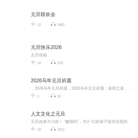
元旦联欢会
12
2402
元旦快乐2026
元旦祝福
12
319
2026马年元旦祈愿
，2026马年元旦祈愿，2026马年元旦祈愿：奋蹄之姿，赴时代之约我祈愿，2026年的中国 山河锦绣，繁荣昌盛。我祈愿，2026年的每个奋斗者，都能策马扬鞭，不负韶华。我祈愿，2026年的情感世界，温暖纯粹 情谊绵长。我祈愿，，2026年的我们，心怀热爱，向阳而...
1
52
人文文化之元旦
元旦由来与习俗！ “趣报到”，为3~12岁孩子提供全面的通识知识系列课程。让孩子广泛接触通识教育，掌握更全面的天文，历史，地理，艺术，生活及科普知识。找到兴趣，快乐成长！...
10
2011