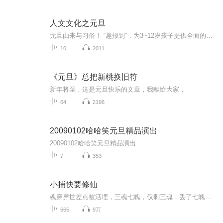
人文文化之元旦
元旦由来与习俗！ “趣报到”，为3~12岁孩子提供全面的通识知识系列课程。让孩子广泛接触通识教育，掌握更全面的天文，历史，地理，艺术，生活及科普知识。找到兴趣，快乐成长！...
10
2011
《元旦》总把新桃换旧符
新年将至，这是元旦快乐的文章，我献给大家，
64
2196
20090102哈哈笑元旦精品演出
20090102哈哈笑元旦精品演出
7
353
小捕快要修仙
魂穿异世差点被活埋，三魂七魄，仅剩三魂，丢了七魄，化身捕快，不仅要维持治安抓贼，还得杀妖，斩邪修，你管这叫捕快，虽然吃的是官粮，但这高危职业，一个不小心，小命就没了，这叫什么事啊，不行，定个小目标，我要修个仙。
665
9万