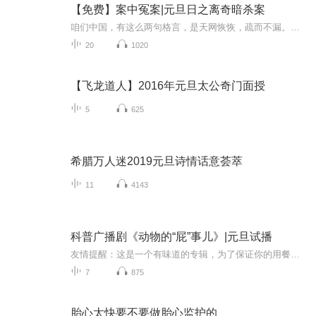
【免费】案中冤案|元旦日之离奇暗杀案
咱们中国，有这么两句格言，是天网恢恢，疏而不漏。这两句话中，所含的意义，就是言其人要作了恶事，纵然一时侥幸，能够逃出法网，但是叶落归根，依然逃不出天网去。所谓人间私语，天闻若雷，暗室亏心，神目如电，少不得默默中有个道理，总会有报应临头的...
20
1020
【飞龙道人】2016年元旦太公奇门面授
5
625
希腊万人迷2019元旦诗情话意荟萃
11
4143
科普广播剧《动物的“屁”事儿》|元旦试播
友情提醒：这是一个有味道的专辑，为了保证你的用餐心情，请不要在进食时收听！《动物的“屁”事儿》 作者: [美] 尼克·卡鲁索 ／ [英] 达尼·拉巴奥蒂 著， [美] 伊桑·科贾克 绘图，王佩、王双语 译猫会放屁，它们的屁臭得很。章鱼虽然不放屁，但可...
7
875
胎心太快要不要做胎心监护的