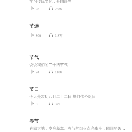
学习传统文化，开阔眼界
28
2685
节选
509
1.8万
节气
说说我们的二十四节气
24
1186
节日
今天是农历八月二十二日 燃灯佛圣诞日
3
379
春节
春回大地，岁启新章。春节的烟火点亮夜空，团圆的饭香萦绕厅堂。拜年声里藏祝福，欢声笑语中盼安康，马蹄踏处皆坦途，春风浩荡入华堂。愿你这一年，既有且听风吟的从容，亦有一日千里的豪情，万事尽可期，前路皆繁花。