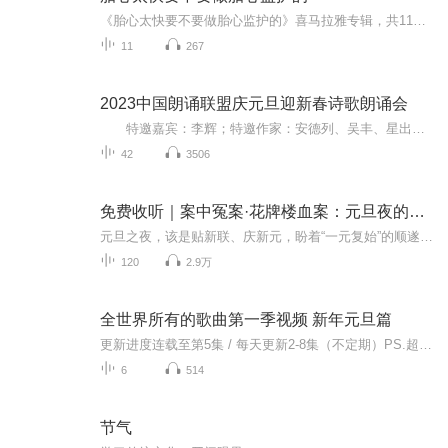
《胎心太快要不要做胎心监护的》喜马拉雅专辑，共11个音频，10个免费，1个付费。免费内容围绕胎心太快要不要做胎心监护展开，标题系统，实用性强。付费音频深入分析，10篇系统文章组合，助你了解胎心监护。快来收听，为宝宝健康保驾护航！胎心监护健康管理
11
267
2023中国朗诵联盟庆元旦迎新春诗歌朗诵会
特邀嘉宾：李辉；特邀作家：安德列、吴丰、星出而作、静水流深；总策划：凤雏生；总监制：静心；总导演：化虹；执行总监：莺子；主持人：静心、化虹
42
3506
免费收听｜案中冤案·花牌楼血案：元旦夜的沉冤与昭雪
元旦之夜，该是贴新联、庆新元，盼着“一元复始”的顺遂时刻。南京花牌楼自古繁华，红灯笼映着沿街商铺，爆竹声里裹着市井欢腾，本是辞旧迎新的太平夜。金陵城的元旦，本该是张灯结彩、人声鼎沸，可偏有鲜血溅碎年光，无名尸横亘街头，惊破了两江总督治下...
120
2.9万
全世界所有的歌曲第一季视频 新年元旦篇
更新进度连载至第5集 / 每天更新2-8集（不定期）PS.超级无敌好听！作者的话动感！动感！一起动感！订阅专辑就一起动感！动感！动感！动感！动感！副标题动感-歌曲的旅程计划只会出超好听的歌曲！永远出新的歌曲，很好听的歌曲让你们听的过瘾，把你听的兴奋...
6
514
节气