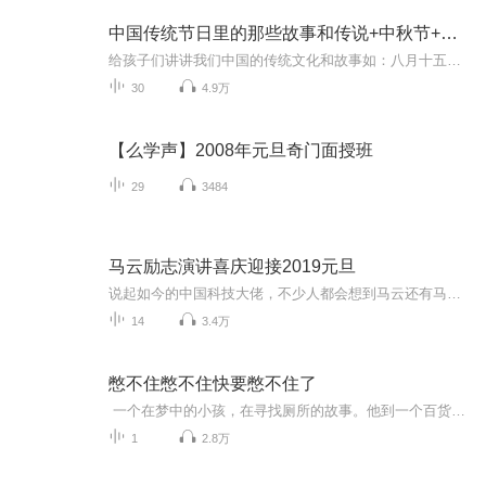
中国传统节日里的那些故事和传说+中秋节+元旦春节等
给孩子们讲讲我们中国的传统文化和故事如：八月十五的由来中秋节的来历八月十五中秋节的各种风俗习惯传说故事各地的风俗习惯随着时节的变化，我们来讲每个节气及假期的有趣故事
30
4.9万
【么学声】2008年元旦奇门面授班
29
3484
马云励志演讲喜庆迎接2019元旦
说起如今的中国科技大佬，不少人都会想到马云还有马化腾等人。尤其是马云，关于科技这一方面也是有投资不小的。可能很多人都还将阿里巴巴和马云定位在电商上，其实阿里巴巴早就变成了一个多元化的企业了。而且，在人工智能这一方面，马云可是有不少的成就...
14
3.4万
憋不住憋不住快要憋不住了
一个在梦中的小孩，在寻找厕所的故事。他到一个百货公司，想找个厕所尿尿——而不是鸟鸟。他遇上长颈鹿，被带到长颈鹿的厕所去，结果……他遇上蝙蝠，被带到蝙蝠的厕所去，结果……他遇上鬼精灵……最后好不容易找到一个适合自己的厕所，结果又被妹妹先...
1
2.8万