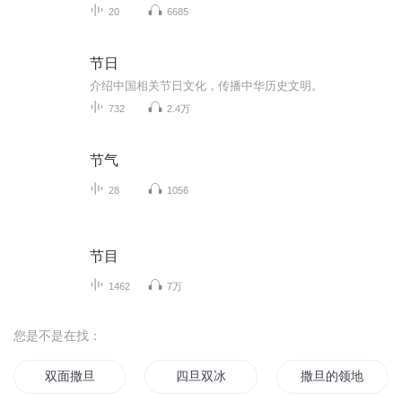
20
6685
节日
介绍中国相关节日文化，传播中华历史文明。
732
2.4万
节气
28
1056
节目
1462
7万
您是不是在找：
双面撒旦
四旦双冰
撒旦的领地