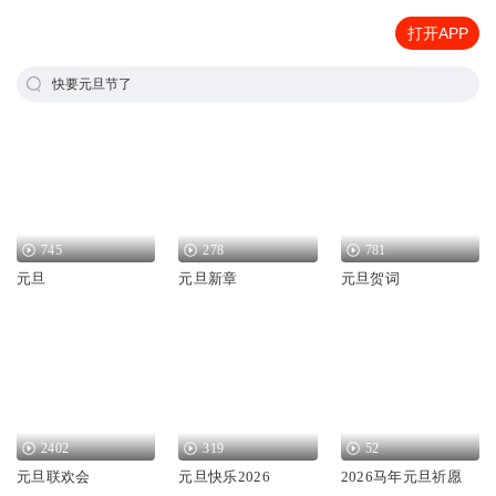
打开APP
快要元旦节了
745
278
781
元旦
元旦新章
元旦贺词
2402
319
52
元旦联欢会
元旦快乐2026
2026马年元旦祈愿